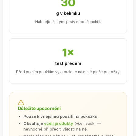
30
g v kelímku
Nabírejte čistými prsty nebo špachtlí.
1×
test předem
Před prvním použitím vyzkoušejte na malé ploše pokožky.
Důležité upozornění
Pouze k vnějšímu použití na pokožku.
Obsahuje
včelí produkty
(včelí vosk) —
nevhodné při přecitlivělosti na ně.