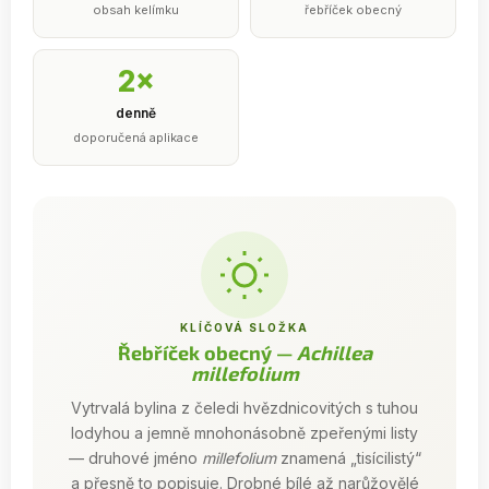
obsah kelímku
řebříček obecný
2×
denně
doporučená aplikace
KLÍČOVÁ SLOŽKA
Řebříček obecný —
Achillea
millefolium
Vytrvalá bylina z čeledi hvězdnicovitých s tuhou
lodyhou a jemně mnohonásobně zpeřenými listy
— druhové jméno
millefolium
znamená „tisícilistý“
a přesně to popisuje. Drobné bílé až narůžovělé