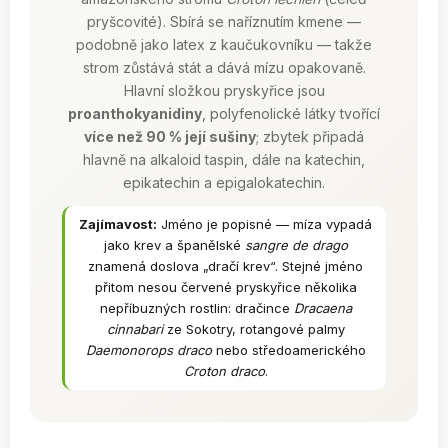
pryšcovité). Sbírá se naříznutím kmene —
podobně jako latex z kaučukovníku — takže
strom zůstává stát a dává mízu opakovaně.
Hlavní složkou pryskyřice jsou
proanthokyanidiny
, polyfenolické látky tvořící
více než 90 % její sušiny
; zbytek připadá
hlavně na alkaloid taspin, dále na katechin,
epikatechin a epigalokatechin.
Zajímavost:
Jméno je popisné — míza vypadá
jako krev a španělské
sangre de drago
znamená doslova „dračí krev“. Stejné jméno
přitom nesou červené pryskyřice několika
nepříbuzných rostlin: dračince
Dracaena
cinnabari
ze Sokotry, rotangové palmy
Daemonorops draco
nebo středoamerického
Croton draco
.