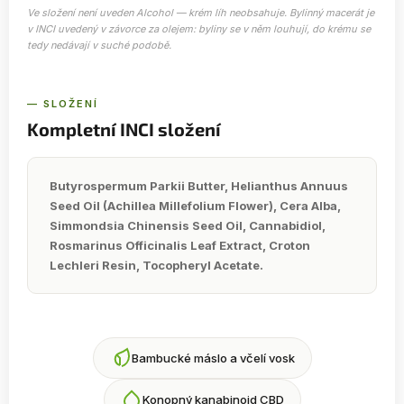
Ve složení není uveden
Alcohol
— krém líh neobsahuje. Bylinný macerát je
v INCI uvedený v závorce za olejem: byliny se v něm louhují, do krému se
tedy nedávají v suché podobě.
— SLOŽENÍ
Kompletní INCI složení
Butyrospermum Parkii Butter, Helianthus Annuus
Seed Oil (Achillea Millefolium Flower), Cera Alba,
Simmondsia Chinensis Seed Oil, Cannabidiol,
Rosmarinus Officinalis Leaf Extract, Croton
Lechleri Resin, Tocopheryl Acetate.
Bambucké máslo a včelí vosk
Konopný kanabinoid CBD