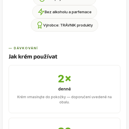
Bez alkoholu a parfemace
Výrobce: TRÁVNIK produkty
— DÁVKOVÁNÍ
Jak krém používat
2×
denně
Krém vmasírujte do pokožky — doporučení uvedené na
obalu.