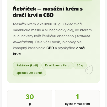
Řebříček — masážní krém s
dračí krví a CBD
Masážní krém v kelímku 30 g. Základ tvoří
bambucké máslo a slunečnicový olej, ve kterém
je louhovaný květ řebříčku obecného (
Achillea
millefolium
). Dále včelí vosk, jojobový olej,
konopný kanabinoid
CBD
a pryskyřice
dračí
krve
.
Řebříček (květ)
Dračí krev z Peru
30 g
aplikace 2× denně
30
1
g
bylina v macerátu