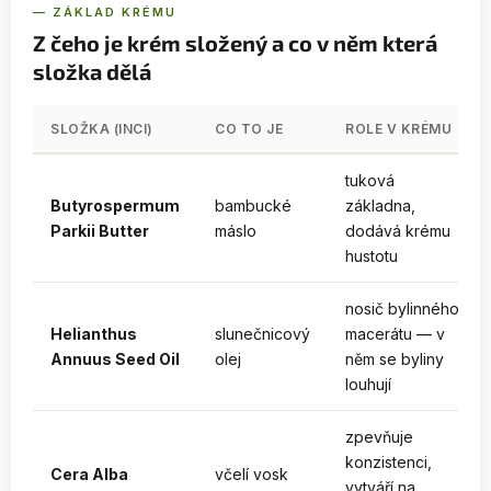
— ZÁKLAD KRÉMU
Z čeho je krém složený a co v něm která
složka dělá
SLOŽKA (INCI)
CO TO JE
ROLE V KRÉMU
tuková
Butyrospermum
bambucké
základna,
Parkii Butter
máslo
dodává krému
hustotu
nosič bylinného
Helianthus
slunečnicový
macerátu — v
Annuus Seed Oil
olej
něm se byliny
louhují
zpevňuje
konzistenci,
Cera Alba
včelí vosk
vytváří na