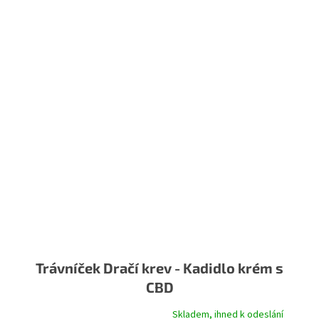
Trávníček Dračí krev - Kadidlo krém s
CBD
Skladem, ihned k odeslání
Průměrné hodnocení produktu je 5,0 z 5 hvězdiček.