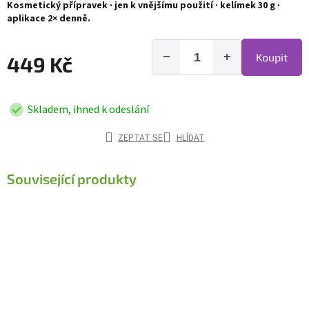
Kosmetický přípravek · jen k vnějšímu použití · kelímek 30 g ·
aplikace 2× denně.
−
+
Koupit
449 Kč
Skladem, ihned k odeslání
ZEPTAT SE
HLÍDAT
Související produkty