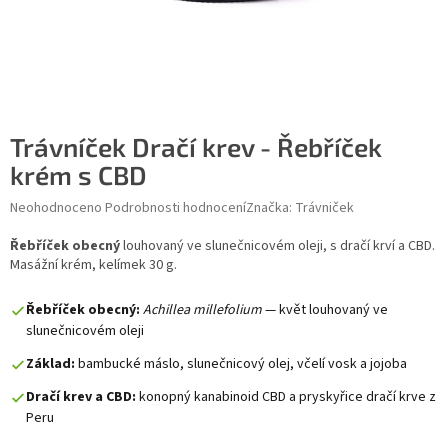
Trávníček Dračí krev - Řebříček
krém s CBD
Průměrné hodnocení produktu je 0,0 z 5 hvězdiček.
Neohodnoceno
Podrobnosti hodnocení
Značka:
Trávniček
Řebříček obecný
louhovaný ve slunečnicovém oleji, s dračí krví a CBD.
Masážní krém, kelímek 30 g.
Řebříček obecný:
Achillea millefolium
— květ louhovaný ve
slunečnicovém oleji
Základ:
bambucké máslo, slunečnicový olej, včelí vosk a jojoba
Dračí krev a CBD:
konopný kanabinoid CBD a pryskyřice dračí krve z
Peru