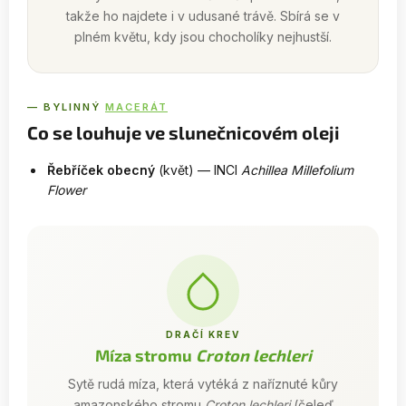
takže ho najdete i v udusané trávě. Sbírá se v
plném květu, kdy jsou chocholíky nejhustší.
— BYLINNÝ
MACERÁT
Co se louhuje ve slunečnicovém oleji
Řebříček obecný
(květ) — INCI
Achillea Millefolium
Flower
DRAČÍ KREV
Míza stromu
Croton lechleri
Sytě rudá míza, která vytéká z naříznuté kůry
amazonského stromu
Croton lechleri
(čeleď