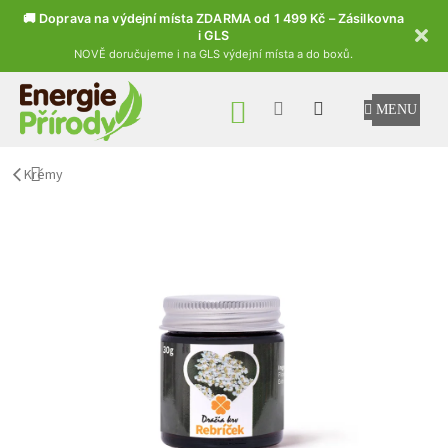
🚚 Doprava na výdejní místa ZDARMA od 1 499 Kč – Zásilkovna
i GLS
NOVĚ doručujeme i na GLS výdejní místa a do boxů.
Přejít na obsah
NÁKUPNÍ KOŠÍK
Krémy