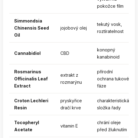
pokožce film
Simmondsia
tekutý vosk,
Chinensis Seed
jojobový olej
roztíratelnost
Oil
konopný
Cannabidiol
CBD
kanabinoid
Rosmarinus
přírodní
extrakt z
Officinalis Leaf
ochrana tukové
rozmarýnu
Extract
fáze
Croton Lechleri
pryskyřice
charakteristická
Resin
dračí krve
složka řady
Tocopheryl
chrání oleje
vitamin E
Acetate
před žluknutím