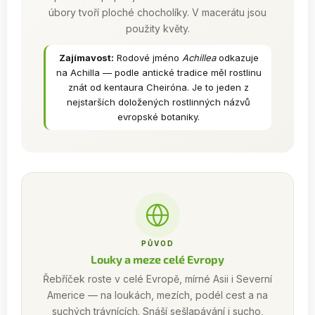
úbory tvoří ploché chocholíky. V macerátu jsou
použity květy.
Zajímavost:
Rodové jméno
Achillea
odkazuje
na Achilla — podle antické tradice měl rostlinu
znát od kentaura Cheiróna. Je to jeden z
nejstarších doložených rostlinných názvů
evropské botaniky.
PŮVOD
Louky a meze celé Evropy
Řebříček roste v celé Evropě, mírné Asii i Severní
Americe — na loukách, mezích, podél cest a na
suchých trávnících. Snáší sešlapávání i sucho,