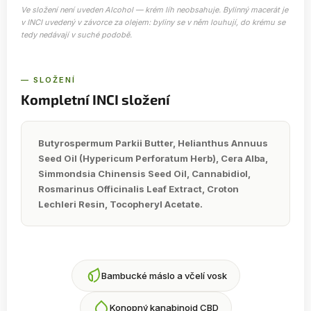
Ve složení není uveden
Alcohol
— krém líh neobsahuje. Bylinný macerát je
v INCI uvedený v závorce za olejem: byliny se v něm louhují, do krému se
tedy nedávají v suché podobě.
— SLOŽENÍ
Kompletní INCI složení
Butyrospermum Parkii Butter, Helianthus Annuus
Seed Oil (Hypericum Perforatum Herb), Cera Alba,
Simmondsia Chinensis Seed Oil, Cannabidiol,
Rosmarinus Officinalis Leaf Extract, Croton
Lechleri Resin, Tocopheryl Acetate.
Bambucké máslo a včelí vosk
Konopný kanabinoid CBD