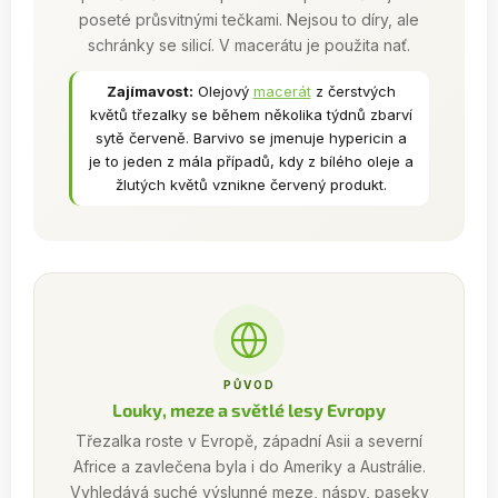
poseté průsvitnými tečkami. Nejsou to díry, ale
schránky se silicí. V macerátu je použita nať.
Zajímavost:
Olejový
macerát
z čerstvých
květů třezalky se během několika týdnů zbarví
sytě červeně. Barvivo se jmenuje hypericin a
je to jeden z mála případů, kdy z bílého oleje a
žlutých květů vznikne červený produkt.
PŮVOD
Louky, meze a světlé lesy Evropy
Třezalka roste v Evropě, západní Asii a severní
Africe a zavlečena byla i do Ameriky a Austrálie.
Vyhledává suché výslunné meze, náspy, paseky