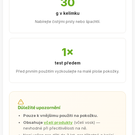
30
g v kelímku
Nabírejte čistými prsty nebo špachtlí.
1×
test předem
Před prvním použitím vyzkoušejte na malé ploše pokožky.
Důležité upozornění
Pouze k vnějšímu použití na pokožku.
Obsahuje
včelí produkty
(včelí vosk) —
nevhodné při přecitlivělosti na ně.