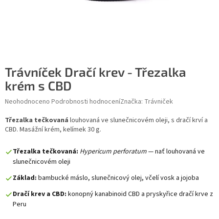
Trávníček Dračí krev - Třezalka
krém s CBD
Průměrné hodnocení produktu je 0,0 z 5 hvězdiček.
Neohodnoceno
Podrobnosti hodnocení
Značka:
Trávniček
Třezalka tečkovaná
louhovaná ve slunečnicovém oleji, s dračí krví a
CBD. Masážní krém, kelímek 30 g.
Třezalka tečkovaná:
Hypericum perforatum
— nať louhovaná ve
slunečnicovém oleji
Základ:
bambucké máslo, slunečnicový olej, včelí vosk a jojoba
Dračí krev a CBD:
konopný kanabinoid CBD a pryskyřice dračí krve z
Peru