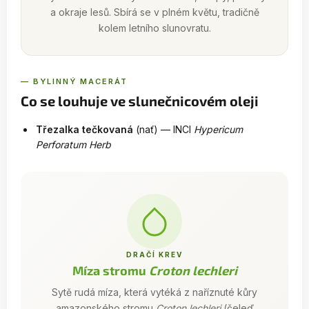
a okraje lesů. Sbírá se v plném květu, tradičně
kolem letního slunovratu.
— BYLINNÝ MACERÁT
Co se louhuje ve slunečnicovém oleji
Třezalka tečkovaná
(nať) — INCI
Hypericum
Perforatum Herb
DRAČÍ KREV
Míza stromu
Croton lechleri
Sytě rudá míza, která vytéká z naříznuté kůry
amazonského stromu
Croton lechleri
(čeleď