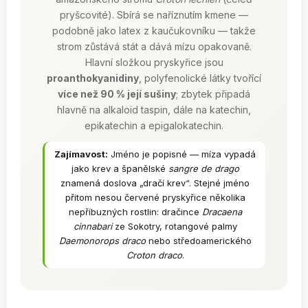
pryšcovité). Sbírá se naříznutím kmene —
podobně jako latex z kaučukovníku — takže
strom zůstává stát a dává mízu opakovaně.
Hlavní složkou pryskyřice jsou
proanthokyanidiny
, polyfenolické látky tvořící
více než 90 % její sušiny
; zbytek připadá
hlavně na alkaloid taspin, dále na katechin,
epikatechin a epigalokatechin.
Zajímavost:
Jméno je popisné — míza vypadá
jako krev a španělské
sangre de drago
znamená doslova „dračí krev“. Stejné jméno
přitom nesou červené pryskyřice několika
nepříbuzných rostlin: dračince
Dracaena
cinnabari
ze Sokotry, rotangové palmy
Daemonorops draco
nebo středoamerického
Croton draco
.