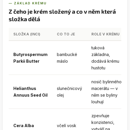
— ZÁKLAD KRÉMU
Z čeho je krém složený a co v něm která
složka dělá
SLOŽKA (INCI)
CO TO JE
ROLE V KRÉMU
tuková
Butyrospermum
bambucké
základna,
Parkii Butter
máslo
dodává krému
hustotu
nosič bylinného
Helianthus
slunečnicový
macerátu — v
Annuus Seed Oil
olej
něm se byliny
louhují
zpevňuje
konzistenci,
Cera Alba
včelí vosk
vytváří na