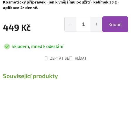
Kosmetický přípravek · jen k vnějšímu použití · kelímek 30 g ·
aplikace 2× denně.
−
+
Koupit
449 Kč
Skladem, ihned k odeslání
ZEPTAT SE
HLÍDAT
Související produkty