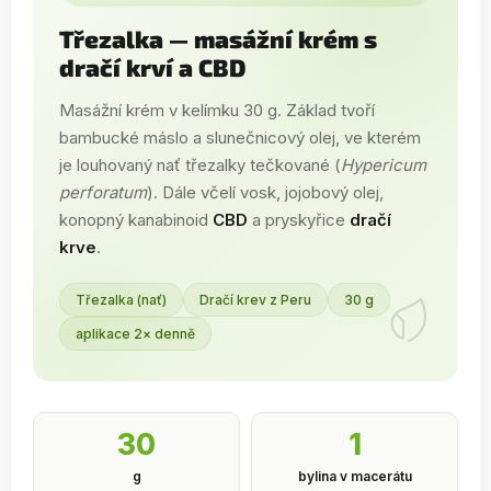
Třezalka — masážní krém s
dračí krví a CBD
Masážní krém v kelímku 30 g. Základ tvoří
bambucké máslo a slunečnicový olej, ve kterém
je louhovaný nať třezalky tečkované (
Hypericum
perforatum
). Dále včelí vosk, jojobový olej,
konopný kanabinoid
CBD
a pryskyřice
dračí
krve
.
Třezalka (nať)
Dračí krev z Peru
30 g
aplikace 2× denně
30
1
g
bylina v macerátu