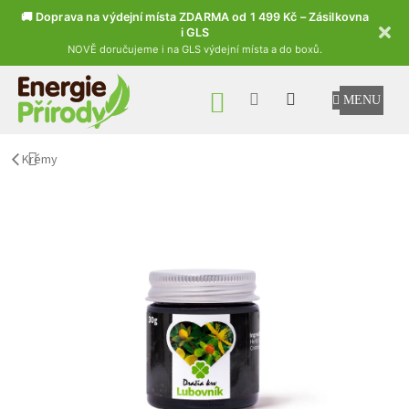
🚚 Doprava na výdejní místa ZDARMA od 1 499 Kč – Zásilkovna
i GLS
NOVĚ doručujeme i na GLS výdejní místa a do boxů.
Přejít na obsah
NÁKUPNÍ KOŠÍK
Krémy