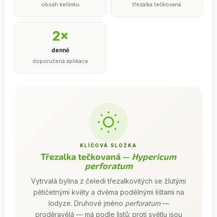
obsah kelímku
třezalka tečkovaná
2×
denně
doporučená aplikace
KLÍČOVÁ SLOŽKA
Třezalka tečkovaná —
Hypericum
perforatum
Vytrvalá bylina z čeledi třezalkovitých se žlutými
pětičetnými květy a dvěma podélnými lištami na
lodyze. Druhové jméno
perforatum
—
proděravělá — má podle listů: proti světlu jsou