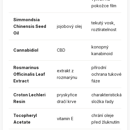
pokožce film
Simmondsia
tekutý vosk,
Chinensis Seed
jojobový olej
roztíratelnost
Oil
konopný
Cannabidiol
CBD
kanabinoid
Rosmarinus
přírodní
extrakt z
Officinalis Leaf
ochrana tukové
rozmarýnu
Extract
fáze
Croton Lechleri
pryskyřice
charakteristická
Resin
dračí krve
složka řady
Tocopheryl
chrání oleje
vitamin E
Acetate
před žluknutím