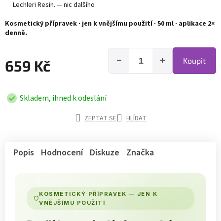
Lechleri Resin. — nic dalšího
Kosmetický přípravek · jen k vnějšímu použití · 50 ml · aplikace 2×
denně.
−
+
Koupit
659 Kč
Skladem, ihned k odeslání
ZEPTAT SE
HLÍDAT
Popis
Hodnocení
Diskuze
Značka
KOSMETICKÝ PŘÍPRAVEK — JEN K
VNĚJŠÍMU POUŽITÍ