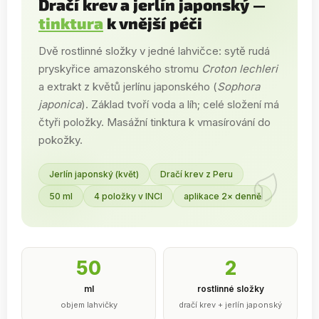
Dračí krev a jerlín japonský —
tinktura
k vnější péči
Dvě rostlinné složky v jedné lahvičce: sytě rudá
pryskyřice amazonského stromu
Croton lechleri
a extrakt z květů jerlínu japonského (
Sophora
japonica
). Základ tvoří voda a líh; celé složení má
čtyři položky. Masážní tinktura k vmasírování do
pokožky.
Jerlín japonský (květ)
Dračí krev z Peru
50 ml
4 položky v INCI
aplikace 2× denně
50
2
ml
rostlinné složky
objem lahvičky
dračí krev + jerlín japonský