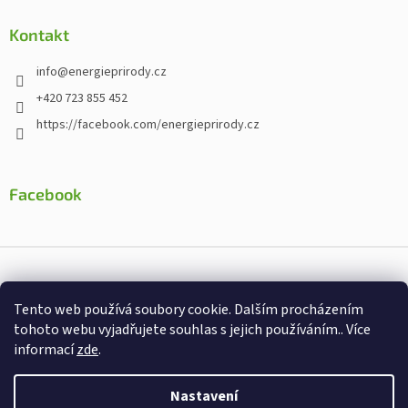
Kontakt
info
@
energieprirody.cz
+420 723 855 452
https://facebook.com/energieprirody.cz
Facebook
Vytvořil Shoptet
Tento web používá soubory cookie. Dalším procházením
Nakodoval:
Štefan Mazáň
tohoto webu vyjadřujete souhlas s jejich používáním.. Více
informací
zde
.
Copyright 2026
Energiepřirody.cz - Internetový obchod s
doplňky stravy
. Všechna práva vyhrazena.
Nastavení