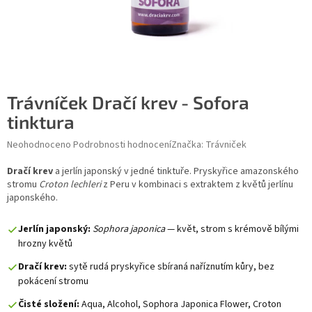
Trávníček Dračí krev - Sofora
tinktura
Průměrné hodnocení produktu je 0,0 z 5 hvězdiček.
Neohodnoceno
Podrobnosti hodnocení
Značka:
Trávniček
Dračí krev
a jerlín japonský v jedné tinktuře. Pryskyřice amazonského
stromu
Croton lechleri
z Peru v kombinaci s extraktem z květů jerlínu
japonského.
Jerlín japonský:
Sophora japonica
— květ, strom s krémově bílými
hrozny květů
Dračí krev:
sytě rudá pryskyřice sbíraná naříznutím kůry, bez
pokácení stromu
Čisté složení:
Aqua, Alcohol, Sophora Japonica Flower, Croton