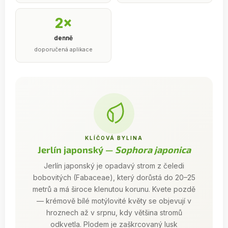
2×
denně
doporučená aplikace
KLÍČOVÁ BYLINA
Jerlín japonský —
Sophora japonica
Jerlín japonský je opadavý strom z čeledi
bobovitých (Fabaceae), který dorůstá do 20–25
metrů a má široce klenutou korunu. Kvete pozdě
— krémově bílé motýlovité květy se objevují v
hroznech až v srpnu, kdy většina stromů
odkvetla. Plodem je zaškrcovaný lusk