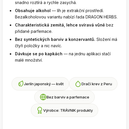
snadno roztírá a rychle zasychá.
Obsahuje alkohol
— líh je extrakční prostředí.
Bezalkoholovou variantu nabízí řada DRAGON HERBS.
Charakteristická zemitá, lehce svíravá vůně
bez
přidané parfemace.
Bez syntetických barviv a konzervantů.
Složení má
čtyři položky a nic navíc.
Dávkuje se po kapkách
— na jednu aplikaci stačí
malé množství.
Jerlín japonský — květ
Dračí krev z Peru
Bez barviv a parfemace
Výrobce: TRÁVNIK produkty