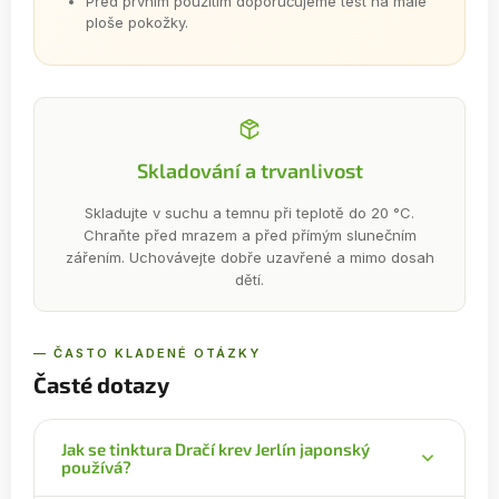
Před prvním použitím doporučujeme test na malé
ploše pokožky.
Skladování a trvanlivost
Skladujte v suchu a temnu při teplotě do 20 °C.
Chraňte před mrazem a před přímým slunečním
zářením. Uchovávejte dobře uzavřené a mimo dosah
dětí.
— ČASTO KLADENÉ OTÁZKY
Časté dotazy
Jak se tinktura Dračí krev Jerlín japonský
používá?