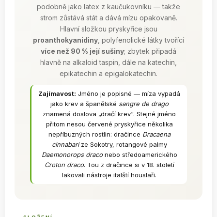
podobně jako latex z kaučukovníku — takže
strom zůstává stát a dává mízu opakovaně.
Hlavní složkou pryskyřice jsou
proanthokyanidiny
, polyfenolické látky tvořící
více než 90 % její sušiny
; zbytek připadá
hlavně na alkaloid taspin, dále na katechin,
epikatechin a epigalokatechin.
Zajímavost:
Jméno je popisné — míza vypadá
jako krev a španělské
sangre de drago
znamená doslova „dračí krev“. Stejné jméno
přitom nesou červené pryskyřice několika
nepříbuzných rostlin: dračince
Dracaena
cinnabari
ze Sokotry, rotangové palmy
Daemonorops draco
nebo středoamerického
Croton draco
. Tou z dračince si v 18. století
lakovali nástroje italští houslaři.