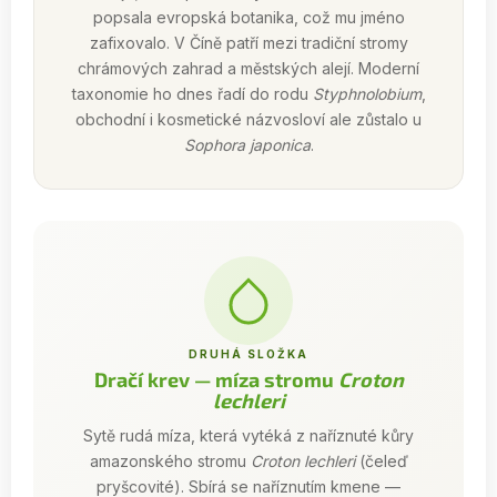
popsala evropská botanika, což mu jméno
zafixovalo. V Číně patří mezi tradiční stromy
chrámových zahrad a městských alejí. Moderní
taxonomie ho dnes řadí do rodu
Styphnolobium
,
obchodní i kosmetické názvosloví ale zůstalo u
Sophora japonica
.
DRUHÁ SLOŽKA
Dračí krev — míza stromu
Croton
lechleri
Sytě rudá míza, která vytéká z naříznuté kůry
amazonského stromu
Croton lechleri
(čeleď
pryšcovité). Sbírá se naříznutím kmene —