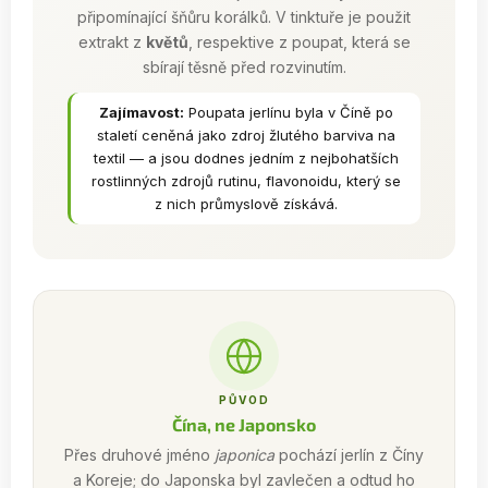
připomínající šňůru korálků. V tinktuře je použit
extrakt z
květů
, respektive z poupat, která se
sbírají těsně před rozvinutím.
Zajímavost:
Poupata jerlínu byla v Číně po
staletí ceněná jako zdroj žlutého barviva na
textil — a jsou dodnes jedním z nejbohatších
rostlinných zdrojů rutinu, flavonoidu, který se
z nich průmyslově získává.
PŮVOD
Čína, ne Japonsko
Přes druhové jméno
japonica
pochází jerlín z Číny
a Koreje; do Japonska byl zavlečen a odtud ho