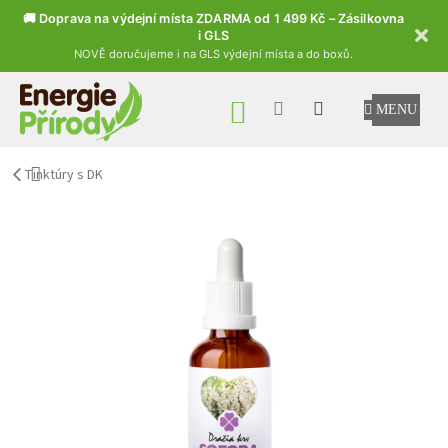
🚚 Doprava na výdejní místa ZDARMA od 1 499 Kč – Zásilkovna
i GLS
NOVĚ doručujeme i na GLS výdejní místa a do boxů.
Přejít na obsah
NÁKUPNÍ KOŠÍK
Tinktúry s DK