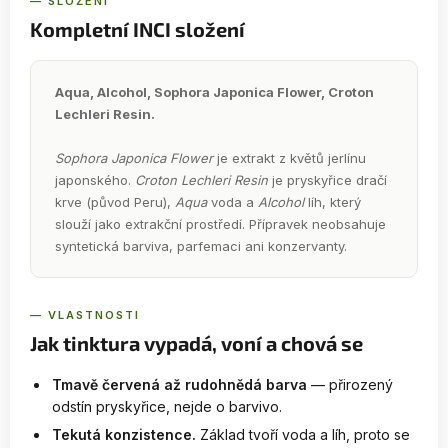
— SLOŽENÍ
Kompletní INCI složení
Aqua, Alcohol, Sophora Japonica Flower, Croton
Lechleri Resin.
Sophora Japonica Flower
je extrakt z květů jerlínu
japonského.
Croton Lechleri Resin
je pryskyřice dračí
krve (původ Peru),
Aqua
voda a
Alcohol
líh, který
slouží jako extrakční prostředí. Přípravek neobsahuje
syntetická barviva, parfemaci ani konzervanty.
— VLASTNOSTI
Jak tinktura vypadá, voní a chová se
Tmavě červená až rudohnědá barva
— přirozený
odstín pryskyřice, nejde o barvivo.
Tekutá konzistence.
Základ tvoří voda a líh, proto se