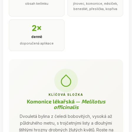
obsah kelímku
jírovec, komonice, měsíček,
benedikt, přeslička, kopřiva
2×
denně
doporučená aplikace
KLÍČOVÁ SLOŽKA
Komonice lékařská —
Melilotus
officinalis
Dvouletá bylina z čeledi bobovitých, vysoká až
půldruhého metru, s trojčetnými listy a dlouhými
štíhlými hrozny drobných žlutých květů. Roste na