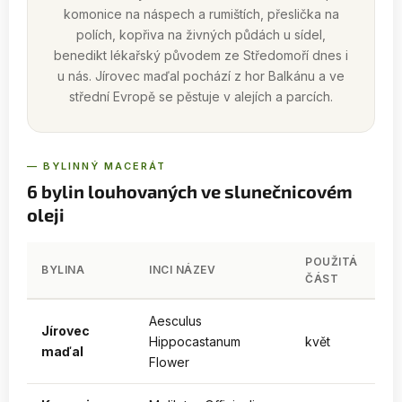
komonice na náspech a rumištích, přeslička na
polích, kopřiva na živných půdách u sídel,
benedikt lékařský původem ze Středomoří dnes i
u nás. Jírovec maďal pochází z hor Balkánu a ve
střední Evropě se pěstuje v alejích a parcích.
— BYLINNÝ MACERÁT
6 bylin louhovaných ve slunečnicovém
oleji
POUŽITÁ
BYLINA
INCI NÁZEV
ČÁST
Aesculus
Jírovec
Hippocastanum
květ
maďal
Flower