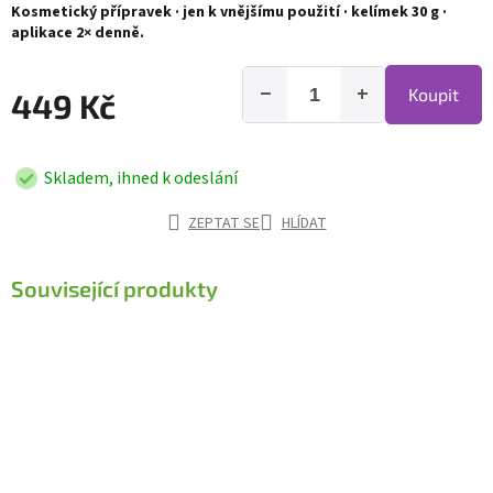
Kosmetický přípravek · jen k vnějšímu použití · kelímek 30 g ·
aplikace 2× denně.
−
+
Koupit
449 Kč
Skladem, ihned k odeslání
ZEPTAT SE
HLÍDAT
Související produkty