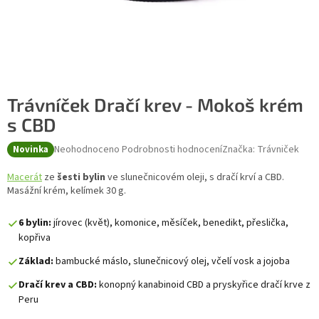
Trávníček Dračí krev - Mokoš krém
s CBD
Průměrné hodnocení produktu je 0,0 z 5 hvězdiček.
Neohodnoceno
Podrobnosti hodnocení
Značka:
Trávniček
Novinka
Macerát
ze
šesti bylin
ve slunečnicovém oleji, s dračí krví a CBD.
Masážní krém, kelímek 30 g.
6 bylin:
jírovec (květ), komonice, měsíček, benedikt, přeslička,
kopřiva
Základ:
bambucké máslo, slunečnicový olej, včelí vosk a jojoba
Dračí krev a CBD:
konopný kanabinoid CBD a pryskyřice dračí krve z
Peru