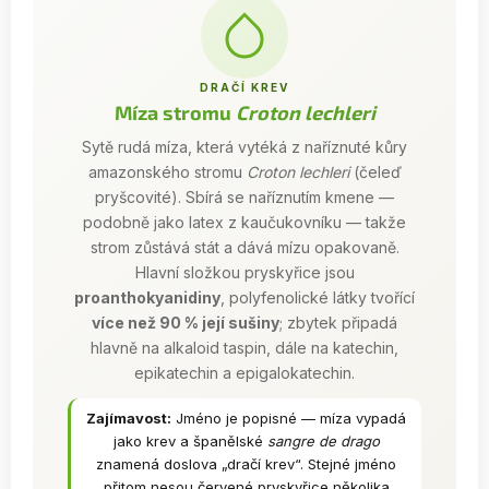
DRAČÍ KREV
Míza stromu
Croton lechleri
Sytě rudá míza, která vytéká z naříznuté kůry
amazonského stromu
Croton lechleri
(čeleď
pryšcovité). Sbírá se naříznutím kmene —
podobně jako latex z kaučukovníku — takže
strom zůstává stát a dává mízu opakovaně.
Hlavní složkou pryskyřice jsou
proanthokyanidiny
, polyfenolické látky tvořící
více než 90 % její sušiny
; zbytek připadá
hlavně na alkaloid taspin, dále na katechin,
epikatechin a epigalokatechin.
Zajímavost:
Jméno je popisné — míza vypadá
jako krev a španělské
sangre de drago
znamená doslova „dračí krev“. Stejné jméno
přitom nesou červené pryskyřice několika