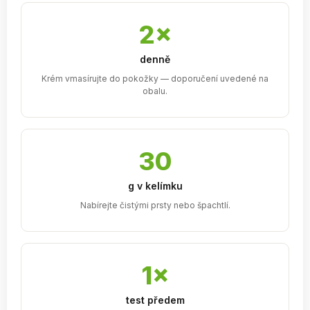
2×
denně
Krém vmasírujte do pokožky — doporučení uvedené na
obalu.
30
g v kelímku
Nabírejte čistými prsty nebo špachtlí.
1×
test předem