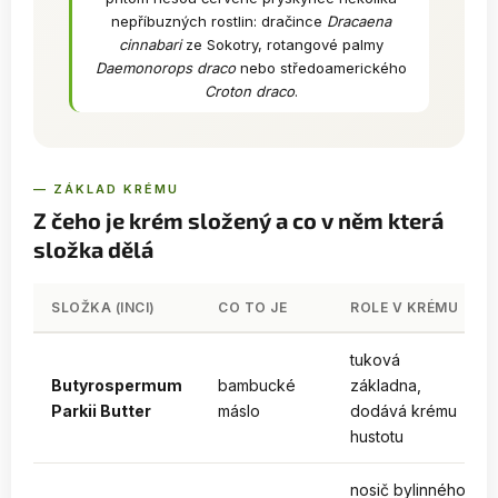
nepříbuzných rostlin: dračince
Dracaena
cinnabari
ze Sokotry, rotangové palmy
Daemonorops draco
nebo středoamerického
Croton draco
.
— ZÁKLAD KRÉMU
Z čeho je krém složený a co v něm která
složka dělá
SLOŽKA (INCI)
CO TO JE
ROLE V KRÉMU
tuková
Butyrospermum
bambucké
základna,
Parkii Butter
máslo
dodává krému
hustotu
nosič bylinného