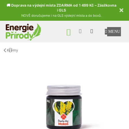
🚚 Doprava na výdejní místa ZDARMA od 1 499 Kč – Zásilkovna
i GLS
NOVĚ doručujeme i na GLS výdejní místa a do boxů.
Přejít na obsah
NÁKUPNÍ KOŠÍK
Krémy