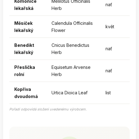
Komonice
Melilotus Officinalis
nať
lékařská
Herb
Měsíček
Calendula Officinalis
květ
lékařský
Flower
Benedikt
Cnicus Benedictus
nať
lékařský
Herb
Přeslička
Equisetum Arvense
nať
rolní
Herb
Kopřiva
Urtica Dioica Leaf
list
dvoudomá
Pořadí odpovídá složení uvedenému výrobcem.