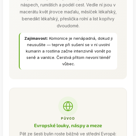
náspech, rumištích a podél cest. Vedle ní jsou v
macerátu květ jírovce maďalu, měsíček lékařský,
benedikt lékařský, přeslička rolní a list kopřivy
dvoudomé.
Zajímavost:
Komonice je nenápadná, dokud ji
neusušíte — teprve při sušení se v ní uvolní
kumarin a rostlina začne intenzivně vonět po
seně a vanilce. Čerstvá přitom nevoní téměř
vůbec.
PŮVOD
Evropské louky, náspy a meze
Pět ze šesti bylin roste běžně ve střední Evropě: