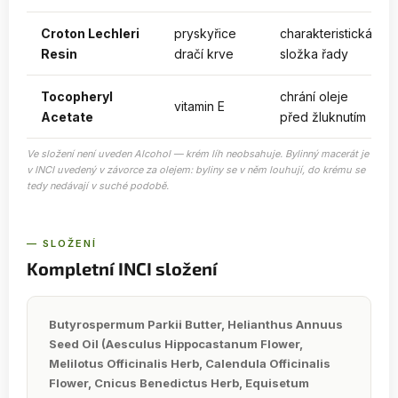
Croton Lechleri
pryskyřice
charakteristická
Resin
dračí krve
složka řady
Tocopheryl
chrání oleje
vitamin E
Acetate
před žluknutím
Ve složení není uveden
Alcohol
— krém líh neobsahuje. Bylinný macerát je
v INCI uvedený v závorce za olejem: byliny se v něm louhují, do krému se
tedy nedávají v suché podobě.
— SLOŽENÍ
Kompletní INCI složení
Butyrospermum Parkii Butter, Helianthus Annuus
Seed Oil (Aesculus Hippocastanum Flower,
Melilotus Officinalis Herb, Calendula Officinalis
Flower, Cnicus Benedictus Herb, Equisetum