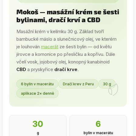
Mokoš — masážní krém se šesti
bylinami, dračí krví a CBD
Masážní krém v kelímku 30 g. Základ tvoří
bambucké máslo a slunečnicový olej, ve kterém
je louhován
macerát
ze šesti bylin — od květu
jírovce a komonice po přesličku a kopřivu. Dále
včelí vosk, jojobový olej, konopný kanabinoid
CBD
a pryskyřice
dračí krve
.
6 bylin v macerátu
Dračí krev z Peru
30 g
aplikace 2× denně
30
6
g
bylin v macerátu