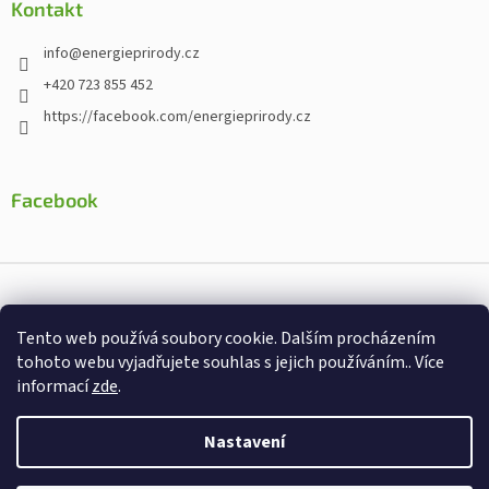
Kontakt
info
@
energieprirody.cz
+420 723 855 452
https://facebook.com/energieprirody.cz
Facebook
Vytvořil Shoptet
Tento web používá soubory cookie. Dalším procházením
Nakodoval:
Štefan Mazáň
tohoto webu vyjadřujete souhlas s jejich používáním.. Více
informací
zde
.
Copyright 2026
Energiepřirody.cz - Internetový obchod s
doplňky stravy
. Všechna práva vyhrazena.
Nastavení