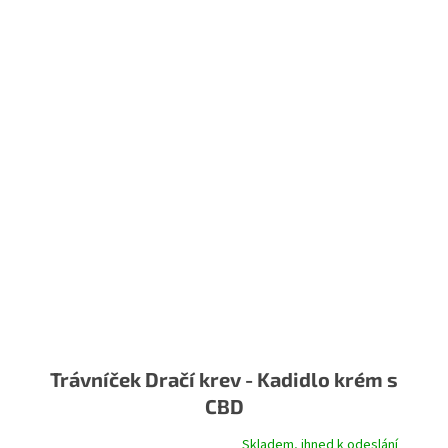
Trávníček Dračí krev - Kadidlo krém s
CBD
Skladem, ihned k odeslání
Průměrné hodnocení produktu je 5,0 z 5 hvězdiček.