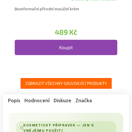
Bioinformační přírodní masážní krém
489 Kč
Koupit
ZOBRAZIT VŠECHNY SOUVISEJÍCÍ PRODUKTY
Popis
Hodnocení
Diskuze
Značka
KOSMETICKÝ PŘÍPRAVEK — JEN K
VNĚJŠÍMU POUŽITÍ