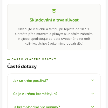
Skladování a trvanlivost
Skladujte v suchu a temnu při teplotě do 20 °C.
Chraňte před mrazem a přímým slunečním zářením.
Nejlépe spotřebujte do data uvedeného na dně
kelímku. Uchovávejte mimo dosah dětí.
— ČASTO KLADENÉ OTÁZKY
Časté dotazy
Jak se krém používá?
Naneste malé množství na čistou a suchou
Co je v krému kromě bylin?
pokožku a vmasírujte. Na obalu je uvedena
aplikace 2× denně.
Základ tvoří bambucké máslo a slunečnicový olej,
Je krém vhodný pro vegany?