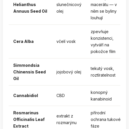
Helianthus
slunečnicový
macerátu — v
Annuus Seed Oil
olej
něm se byliny
louhují
zpevňuje
konzistenci,
Cera Alba
včelí vosk
vytváří na
pokožce film
Simmondsia
tekutý vosk,
Chinensis Seed
jojobový olej
roztíratelnost
Oil
konopný
Cannabidiol
CBD
kanabinoid
Rosmarinus
přírodní
extrakt z
Officinalis Leaf
ochrana tukové
rozmarýnu
Extract
fáze