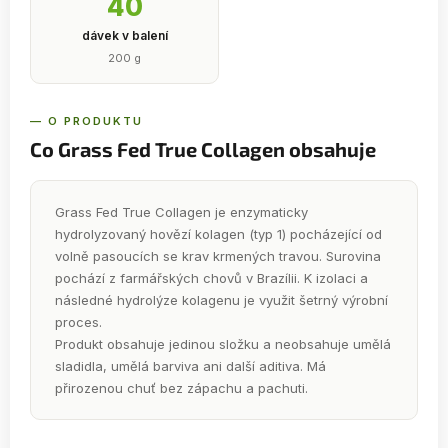
40
dávek v balení
200 g
— O PRODUKTU
Co Grass Fed True Collagen obsahuje
Grass Fed True Collagen je enzymaticky
hydrolyzovaný hovězí kolagen (typ 1) pocházející od
volně pasoucích se krav krmených travou. Surovina
pochází z farmářských chovů v Brazílii. K izolaci a
následné hydrolýze kolagenu je využit šetrný výrobní
proces.
Produkt obsahuje jedinou složku a neobsahuje umělá
sladidla, umělá barviva ani další aditiva. Má
přirozenou chuť bez zápachu a pachuti.