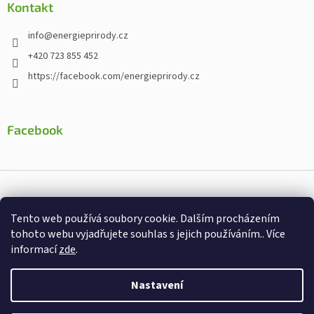
Kontakt
info
@
energieprirody.cz
+420 723 855 452
https://facebook.com/energieprirody.cz
Facebook
Vytvořil Shoptet
Tento web používá soubory cookie. Dalším procházením
Nakodoval:
Štefan Mazáň
tohoto webu vyjadřujete souhlas s jejich používáním.. Více
informací
zde
.
Copyright 2026
Energiepřirody.cz - Internetový obchod s
doplňky stravy
. Všechna práva vyhrazena.
Nastavení