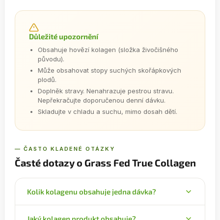
Důležité upozornění
Obsahuje hovězí kolagen (složka živočišného
původu).
Může obsahovat stopy suchých skořápkových
plodů.
Doplněk stravy. Nenahrazuje pestrou stravu.
Nepřekračujte doporučenou denní dávku.
Skladujte v chladu a suchu, mimo dosah dětí.
— ČASTO KLADENÉ OTÁZKY
Časté dotazy o Grass Fed True Collagen
Kolik kolagenu obsahuje jedna dávka?
Jedna dávka (5 g) obsahuje 5000 mg
Jaký kolagen produkt obsahuje?