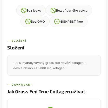
Bez lepku
Bez přidaného cukru
Bez GMO
rBGH/rBST free
— SLOŽENÍ
Složení
100% hydrolyzovaný grass fed hovězí kolagen. 1
dávka obsahuje 5000 mg kolagenu.
— DÁVKOVÁNÍ
Jak Grass Fed True Collagen užívat