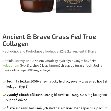
Ancient & Brave Grass Fed True
Collagen
Průměrné hodnocení produktu je 0,0 z 5 hvězdiček.
Neohodnoceno
Podrobnosti hodnocení
Značka:
Ancient & Brave
Doplněk stravy se 100% enzymaticky hydrolyzovaným hovězím
kolagenem
(typ 1) z chovů krav krmených travou (grass-fed). Jedna
dávka obsahuje 5000 mg kolagenu.
Jediná složka:
100% enzymaticky hydrolyzovaný grass-fed hovězí
kolagen (typ 1)
Vysoký obsah bílkovin:
89,5 g bílkovin na 100 g, 5000 mg kolagenu
v jedné dávce
Čisté složení:
bez umělých sladidel a barviv, bez zápachu a pachuti