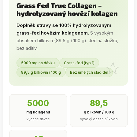
Grass Fed True Collagen –
hydrolyzovaný hovězí kolagen
Doplněk stravy se 100% hydrolyzovaným
grass-fed hovězím kolagenem.
S vysokým
obsahem bílkovin (89,5 g / 100 g). Jediná složka,
bez aditiv.
5000 mg na dávku
Grass-fed (typ 1)
89,5 g bílkovin / 100 g
Bez umělých sladidel
5000
89,5
mg kolagenu
g bílkovin / 100 g
v jedné dávce
vysoký obsah bílkovin