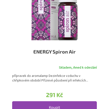
ENERGY Spiron Air
Skladem, ihned k odeslání
Průměrné hodnocení produktu je 5,0 z 5 hvězdiček.
přípravek do aromalamp Dezinfekce vzduchu v
chřipkovém období Příznivé působení při infekcích...
291 Kč
Koupit