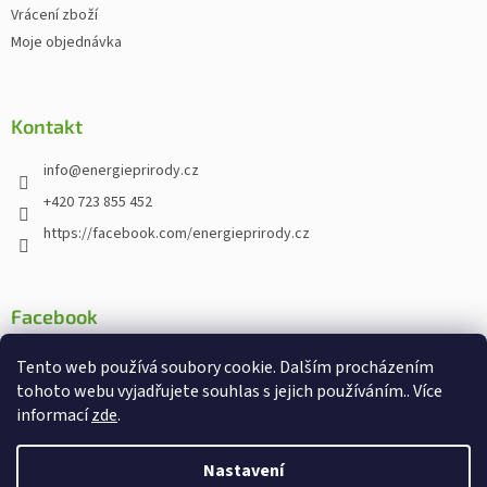
Vrácení zboží
Moje objednávka
Kontakt
info
@
energieprirody.cz
+420 723 855 452
https://facebook.com/energieprirody.cz
Facebook
Tento web používá soubory cookie. Dalším procházením
tohoto webu vyjadřujete souhlas s jejich používáním.. Více
informací
zde
.
Vytvořil Shoptet
Nakodoval:
Štefan Mazáň
Nastavení