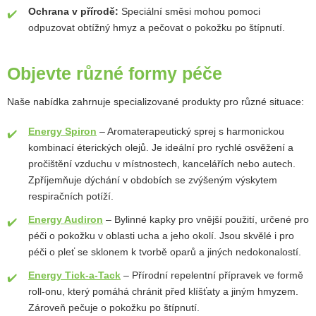
Ochrana v přírodě:
Speciální směsi mohou pomoci
odpuzovat obtížný hmyz a pečovat o pokožku po štípnutí.
Objevte různé formy péče
Naše nabídka zahrnuje specializované produkty pro různé situace:
Energy Spiron
– Aromaterapeutický sprej s harmonickou
kombinací éterických olejů. Je ideální pro rychlé osvěžení a
pročištění vzduchu v místnostech, kancelářích nebo autech.
Zpříjemňuje dýchání v obdobích se zvýšeným výskytem
respiračních potíží.
Energy Audiron
– Bylinné kapky pro vnější použití, určené pro
péči o pokožku v oblasti ucha a jeho okolí. Jsou skvělé i pro
péči o pleť se sklonem k tvorbě oparů a jiných nedokonalostí.
Energy Tick-a-Tack
– Přírodní repelentní přípravek ve formě
roll-onu, který pomáhá chránit před klíšťaty a jiným hmyzem.
Zároveň pečuje o pokožku po štípnutí.