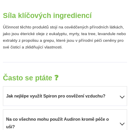
Síla klíčových ingrediencí
Účinnost těchto produktů stojí na osvědčených přírodních látkách,
jako jsou éterické oleje z eukalyptu, myrty, tea tree, levandule nebo
extrakty z propolisu a grepu, které jsou v přírodní péči ceněny pro
své čisticí a zklidňující vlastnosti.
Často se ptáte ❓
Jak nejlépe využít Spiron pro osvěžení vzduchu?
Pro okamžité pročištění a provonění stříkněte 2-3krát do
Na co všechno mohu použít Audiron kromě péče o
volného prostoru místnosti. Pro delší a jemnější účinek jej
uši?
můžete aplikovat na savé předměty, jako jsou polštářky,