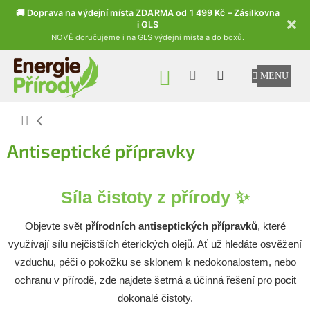
🚚 Doprava na výdejní místa ZDARMA od 1 499 Kč – Zásilkovna
i GLS
NOVĚ doručujeme i na GLS výdejní místa a do boxů.
Přejít na obsah
NÁKUPNÍ KOŠÍK
Domů
Antiseptické přípravky
Síla čistoty z přírody ✨
Objevte svět
přírodních antiseptických přípravků
, které
využívají sílu nejčistších éterických olejů. Ať už hledáte osvěžení
vzduchu, péči o pokožku se sklonem k nedokonalostem, nebo
ochranu v přírodě, zde najdete šetrná a účinná řešení pro pocit
dokonalé čistoty.