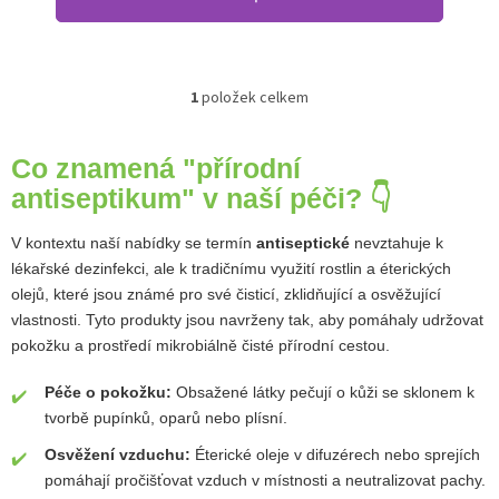
1
položek celkem
Ovládací prvky výpisu
Co znamená "přírodní
antiseptikum" v naší péči? 👇
V kontextu naší nabídky se termín
antiseptické
nevztahuje k
lékařské dezinfekci, ale k tradičnímu využití rostlin a éterických
olejů, které jsou známé pro své čisticí, zklidňující a osvěžující
vlastnosti. Tyto produkty jsou navrženy tak, aby pomáhaly udržovat
pokožku a prostředí mikrobiálně čisté přírodní cestou.
Péče o pokožku:
Obsažené látky pečují o kůži se sklonem k
tvorbě pupínků, oparů nebo plísní.
Osvěžení vzduchu:
Éterické oleje v difuzérech nebo sprejích
pomáhají pročišťovat vzduch v místnosti a neutralizovat pachy.