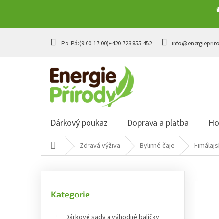
Přejít na obsah
+420 723 855 452
info@energieprir
Dárkový poukaz
Doprava a platba
Ho
Domů
Zdravá výživa
Bylinné čaje
Himálajs
Postranní panel
Přeskočit kategorie
Kategorie
Dárkové sady a výhodné balíčky