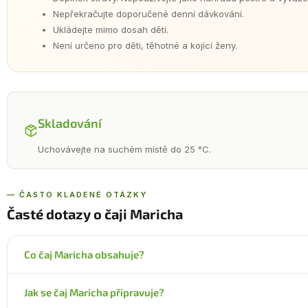
Nepřekračujte doporučené denní dávkování.
Ukládejte mimo dosah dětí.
Není určeno pro děti, těhotné a kojící ženy.
Skladování
Uchovávejte na suchém místě do 25 °C.
— ČASTO KLADENÉ OTÁZKY
Časté dotazy o čaji Maricha
Co čaj Maricha obsahuje?
Sypanou směs 9 bylin: jatamansi, bazalka posvátná, zázvor lék
Jak se čaj Maricha připravuje?
ashwagandha a další. Obsah látek s fyziologickým účinkem v d