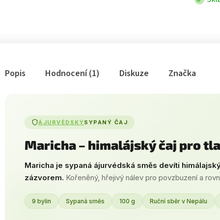
Popis
Hodnocení (1)
Diskuze
Značka
ÁJURVÉDSKÝ
SYPANÝ ČAJ
Maricha – himalájský čaj pro tla
Maricha je sypaná ájurvédská směs devíti himálajský
zázvorem.
Kořeněný, hřejivý nálev pro povzbuzení a rov
9 bylin
Sypaná směs
100 g
Ruční sběr v Nepálu