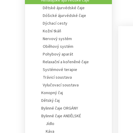
Himálajské ájurvédské čaje
Dětské ájurvédské čaje
Dóšické ájurvédské čaje
Dýchací cesty
Kožní tkáň
Nervový systém
Oběhový systém
Pohybový aparát
Relaxační a kořeněné čaje
Systémové terapie
Trávicí soustava
Vylučovací soustava
Konopný čaj
Dětský čaj
Bylinné čaje ORGÁNY
Bylinné čaje ANDĚLSKÉ
Jídlo
Káva