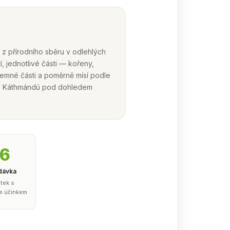
 z přírodního sběru v odlehlých
í, jednotlivé části — kořeny,
a jemné části a poměrně mísí podle
 v Káthmándú pod dohledem
–6
 dávka
tek s
m účinkem