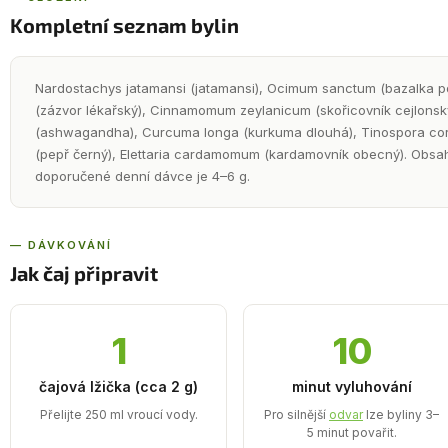
Kompletní seznam bylin
Nardostachys jatamansi (jatamansi), Ocimum sanctum (bazalka pos
(zázvor lékařský), Cinnamomum zeylanicum (skořicovník cejlonsk
(ashwagandha), Curcuma longa (kurkuma dlouhá), Tinospora cordi
(pepř černý), Elettaria cardamomum (kardamovník obecný). Obsah
doporučené denní dávce je 4–6 g.
— DÁVKOVÁNÍ
Jak čaj připravit
1
10
čajová lžička (cca 2 g)
minut vyluhování
Přelijte 250 ml vroucí vody.
Pro silnější
odvar
lze byliny 3–
5 minut povařit.