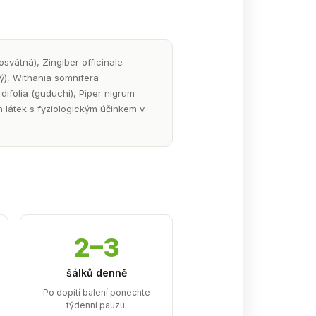
vátná), Zingiber officinale
ý), Withania somnifera
folia (guduchi), Piper nigrum
 látek s fyziologickým účinkem v
2–3
šálků denně
Po dopití balení ponechte
týdenní pauzu.