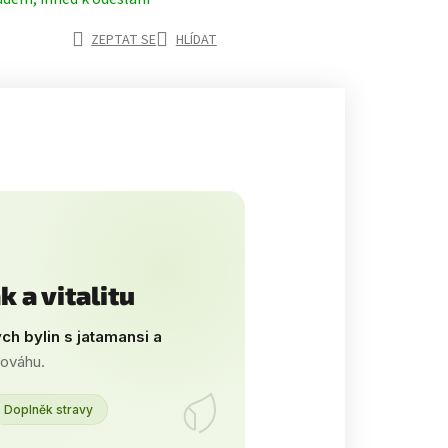
ZEPTAT SE
HLÍDAT
k a vitalitu
ch bylin s jatamansi a
nováhu.
Doplněk stravy