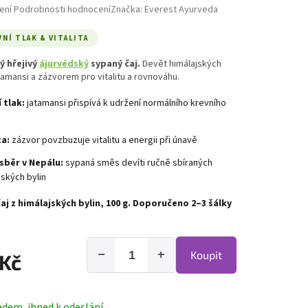
hodnocení produktu je 5,0 z 5 hvězdiček.
ení
Podrobnosti hodnocení
Značka:
Everest Ayurveda
VNÍ TLAK & VITALITA
 hřejivý
ájurvédský
sypaný čaj.
Devět himálajských
atamansi a zázvorem pro vitalitu a rovnováhu.
 tlak:
jatamansi přispívá k udržení normálního krevního
ta:
zázvor povzbuzuje vitalitu a energii při únavě
sběr v Nepálu:
sypaná směs devíti ručně sbíraných
jských bylin
aj z himálajských bylin, 100 g. Doporučeno 2–3 šálky
−
+
Koupit
 Kč
adem, ihned k odeslání