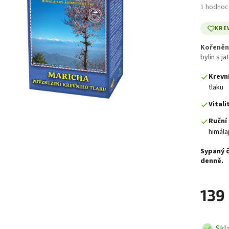
Průměrné 
1 hodnoc
KRE
Kořeněný
bylin s j
Krevní
tlaku
Vitali
Ruční 
himála
Sypaný č
denně.
139
Skl