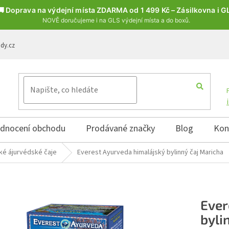
🚚 Doprava na výdejní místa ZDARMA od 1 499 Kč – Zásilkovna i G
NOVĚ doručujeme i na GLS výdejní místa a do boxů.
ody.cz
dnocení obchodu
Prodávané značky
Blog
Kon
ké ájurvédské čaje
Everest Ayurveda himalájský bylinný čaj Maricha
Ever
byli