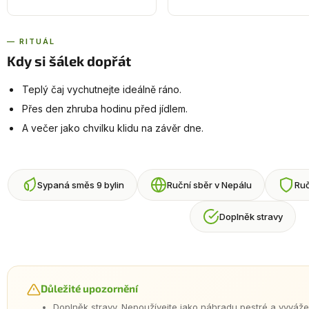
— RITUÁL
Kdy si šálek dopřát
Teplý čaj vychutnejte ideálně ráno.
Přes den zhruba hodinu před jídlem.
A večer jako chvilku klidu na závěr dne.
Sypaná směs 9 bylin
Ruční sběr v Nepálu
Ruč
Doplněk stravy
Důležité upozornění
Doplněk stravy. Nepoužívejte jako náhradu pestré a vyváže