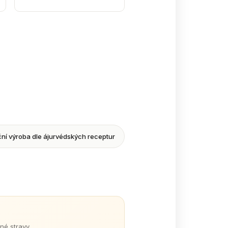
ní výroba dle ájurvédských receptur
né stravy.