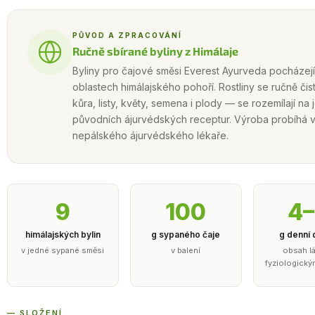
PŮVOD A ZPRACOVÁNÍ
Ručně sbírané byliny z Himálaje
Byliny pro čajové směsi Everest Ayurveda pocházejí
oblastech himálajského pohoří. Rostliny se ručně čist
kůra, listy, květy, semena i plody — se rozemílají n
původních ájurvédských receptur. Výroba probíhá
nepálského ájurvédského lékaře.
9
100
4
himálajských bylin
g sypaného čaje
g denní
v jedné sypané směsi
v balení
obsah lá
fyziologický
— SLOŽENÍ