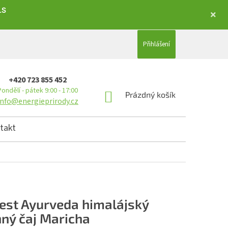
LS
Přihlášení
+420 723 855 452
Pondělí - pátek 9:00 - 17:00
NÁKUPNÍ KOŠÍK
Prázdný košík
info@energieprirody.cz
takt
est Ayurveda himalájský
nný čaj Maricha