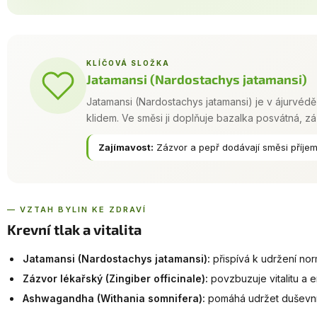
KLÍČOVÁ SLOŽKA
Jatamansi (Nardostachys jatamansi)
Jatamansi (Nardostachys jatamansi) je v ájurvéd
klidem. Ve směsi ji doplňuje bazalka posvátná, z
Zajímavost:
Zázvor a pepř dodávají směsi příjemn
— VZTAH BYLIN KE ZDRAVÍ
Krevní tlak a vitalita
Jatamansi (Nardostachys jatamansi):
přispívá k udržení nor
Zázvor lékařský (Zingiber officinale):
povzbuzuje vitalitu a e
Ashwagandha (Withania somnifera):
pomáhá udržet duševní 