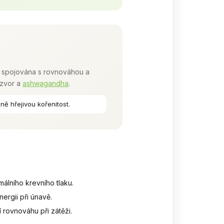
ě spojována s rovnováhou a
ázvor a
ashwagandha
.
ě hřejivou kořenitost.
málního krevního tlaku.
nergii při únavě.
rovnováhu při zátěži.