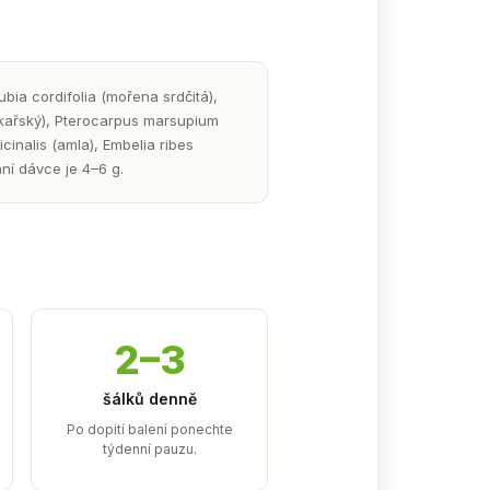
bia cordifolia (mořena srdčitá),
lékařský), Pterocarpus marsupium
cinalis (amla), Embelia ribes
ní dávce je 4–6 g.
2–3
šálků denně
Po dopití balení ponechte
týdenní pauzu.