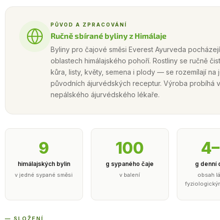
PŮVOD A ZPRACOVÁNÍ
Ručně sbírané byliny z Himálaje
Byliny pro čajové směsi Everest Ayurveda pocházejí
oblastech himálajského pohoří. Rostliny se ručně čist
kůra, listy, květy, semena i plody — se rozemílají n
původních ájurvédských receptur. Výroba probíhá
nepálského ájurvédského lékaře.
9
100
4
himálajských bylin
g sypaného čaje
g denní
v jedné sypané směsi
v balení
obsah lá
fyziologický
— SLOŽENÍ