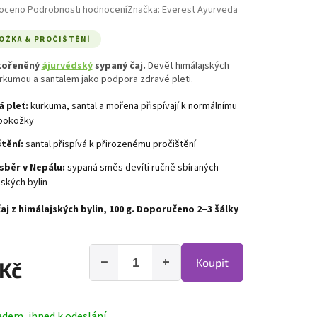
hodnocení produktu je 0,0 z 5 hvězdiček.
oceno
Podrobnosti hodnocení
Značka:
Everest Ayurveda
OŽKA & PROČIŠTĚNÍ
kořeněný
ájurvédský
sypaný čaj.
Devět himálajských
urkumou a santalem jako podpora zdravé pleti.
 pleť:
kurkuma, santal a mořena přispívají k normálnímu
 pokožky
tění:
santal přispívá k přirozenému pročištění
sběr v Nepálu:
sypaná směs devíti ručně sbíraných
jských bylin
aj z himálajských bylin, 100 g. Doporučeno 2–3 šálky
−
+
Koupit
 Kč
adem, ihned k odeslání