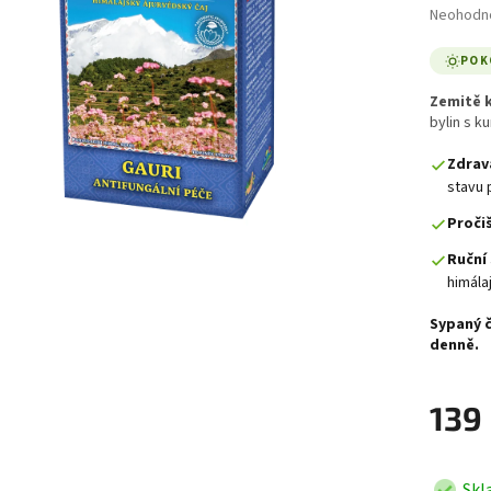
Průměrné 
Neohodn
POK
Zemitě 
bylin s k
Zdravá
stavu
Pročiš
Ruční 
himála
Sypaný č
denně.
139
Skl