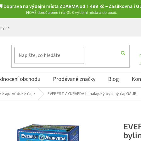
🚚 Doprava na výdejní místa ZDARMA od 1 499 Kč – Zásilkovna i G
NOVĚ doručujeme i na GLS výdejní místa a do boxů.
ody.cz
dnocení obchodu
Prodávané značky
Blog
Kon
ké ájurvédské čaje
EVEREST AYURVEDA himalájský bylinný čaj GAURI
EVER
byli