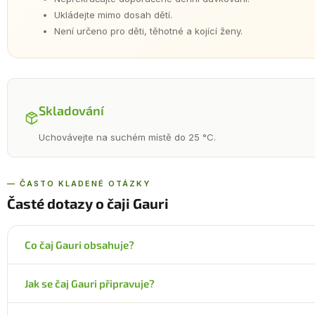
Ukládejte mimo dosah dětí.
Není určeno pro děti, těhotné a kojící ženy.
Skladování
Uchovávejte na suchém místě do 25 °C.
— ČASTO KLADENÉ OTÁZKY
Časté dotazy o čaji Gauri
Co čaj Gauri obsahuje?
Sypanou směs 9 bylin: kurkuma dlouhá, santal bílý, mořena srdč
Jak se čaj Gauri připravuje?
lékařský a další. Obsah látek s fyziologickým účinkem v denní
Jednu čajovou lžičku (cca 2 g) přelijte 250 ml vroucí vody a n