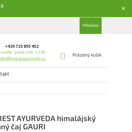
LS
Přihlášení
+420 723 855 452
Pondělí - pátek 9:00 - 17:00
NÁKUPNÍ KOŠÍK
Prázdný košík
info@energieprirody.cz
takt
EST AYURVEDA himalájský
nný čaj GAURI