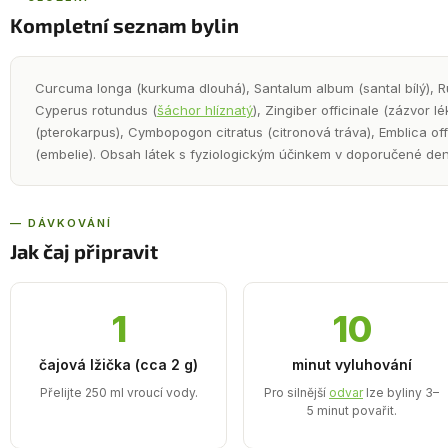
Kompletní seznam bylin
Curcuma longa (kurkuma dlouhá), Santalum album (santal bílý), Ru
Cyperus rotundus (
šáchor hlíznatý
), Zingiber officinale (zázvor 
(pterokarpus), Cymbopogon citratus (citronová tráva), Emblica offi
(embelie). Obsah látek s fyziologickým účinkem v doporučené den
— DÁVKOVÁNÍ
Jak čaj připravit
1
10
čajová lžička (cca 2 g)
minut vyluhování
Přelijte 250 ml vroucí vody.
Pro silnější
odvar
lze byliny 3–
5 minut povařit.