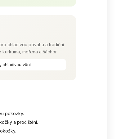
pro chladivou povahu a tradiční
je kurkuma, mořena a šáchor.
 chladivou vůni.
avu pokožky.
kožky a pročištění.
pokožky.