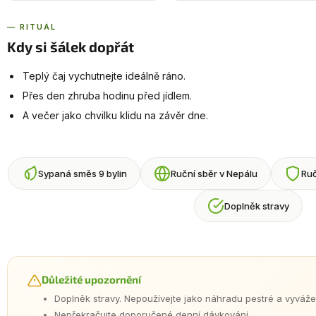
— RITUÁL
Kdy si šálek dopřát
Teplý čaj vychutnejte ideálně ráno.
Přes den zhruba hodinu před jídlem.
A večer jako chvilku klidu na závěr dne.
Sypaná směs 9 bylin
Ruční sběr v Nepálu
Ruč
Doplněk stravy
Důležité upozornění
Doplněk stravy. Nepoužívejte jako náhradu pestré a vyváže
Nepřekračujte doporučené denní dávkování.