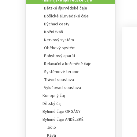
Himálajské ájurvédské čaje
Dětské ájurvédské čaje
Dóšické ájurvédské čaje
Dýchací cesty
Kožní tkáň
Nervový systém
Oběhový systém
Pohybový aparát
Relaxační a kořeněné čaje
Systémové terapie
Trávicí soustava
Vylučovací soustava
Konopný čaj
Dětský čaj
Bylinné čaje ORGÁNY
Bylinné čaje ANDĚLSKÉ
Jídlo
Káva