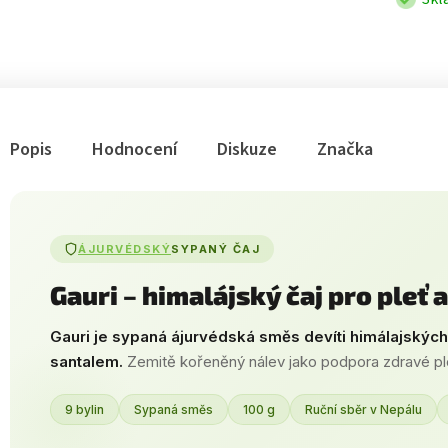
Popis
Hodnocení
Diskuze
Značka
ÁJURVÉDSKÝ
SYPANÝ ČAJ
Gauri – himalájský čaj pro pleť 
Gauri je sypaná ájurvédská směs devíti himálajských
santalem.
Zemitě kořeněný nálev jako podpora zdravé plet
9 bylin
Sypaná směs
100 g
Ruční sběr v Nepálu