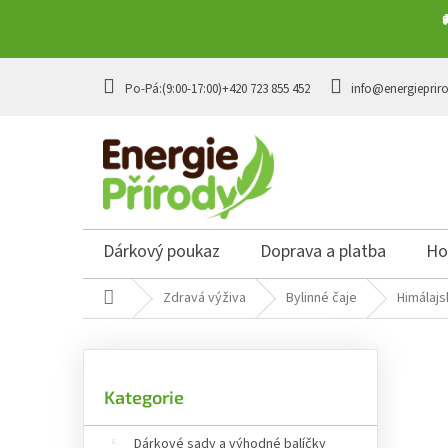
Přejít na obsah
+420 723 855 452
info@energieprir
Dárkový poukaz
Doprava a platba
Ho
Domů
Zdravá výživa
Bylinné čaje
Himálajs
Postranní panel
Přeskočit kategorie
Kategorie
Dárkové sady a výhodné balíčky