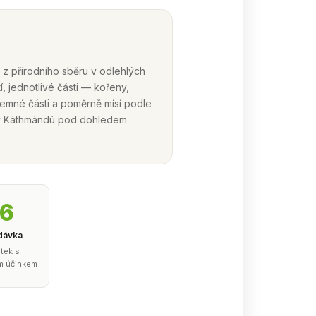
 z přírodního sběru v odlehlých
í, jednotlivé části — kořeny,
a jemné části a poměrně mísí podle
 v Káthmándú pod dohledem
–6
 dávka
tek s
m účinkem