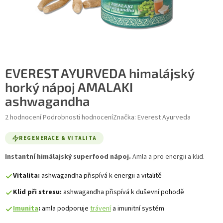
EVEREST AYURVEDA himalájský
horký nápoj AMALAKI
ashwagandha
Průměrné hodnocení produktu je 4,5 z 5 hvězdiček.
2 hodnocení
Podrobnosti hodnocení
Značka:
Everest Ayurveda
REGENERACE & VITALITA
Instantní himálajský superfood nápoj.
Amla a
pro energii a klid.
Vitalita:
ashwagandha přispívá k energii a vitalitě
Klid při stresu:
ashwagandha přispívá k duševní pohodě
Imunita
:
amla podporuje
trávení
a imunitní systém