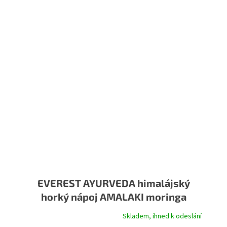
EVEREST AYURVEDA himalájský
horký nápoj AMALAKI moringa
Skladem, ihned k odeslání
Průměrné hodnocení produktu je 5,0 z 5 hvězdiček.