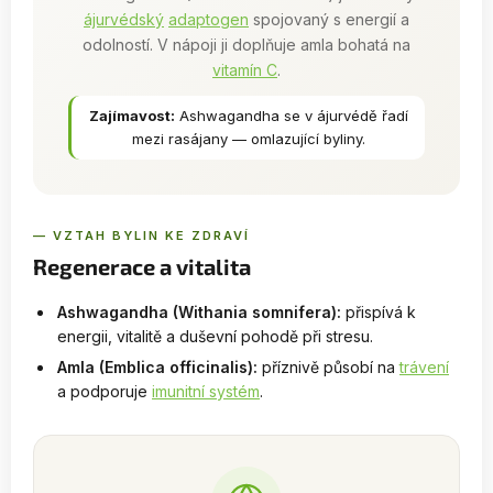
ájurvédský
adaptogen
spojovaný s energií a
odolností. V nápoji ji doplňuje amla bohatá na
vitamín C
.
Zajímavost:
Ashwagandha se v ájurvédě řadí
mezi rasájany — omlazující byliny.
— VZTAH BYLIN KE ZDRAVÍ
Regenerace a vitalita
Ashwagandha (Withania somnifera):
přispívá k
energii, vitalitě a duševní pohodě při stresu.
Amla (Emblica officinalis):
příznivě působí na
trávení
a podporuje
imunitní systém
.