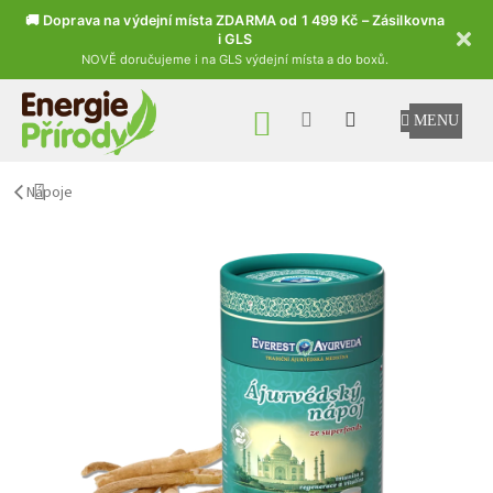
🚚 Doprava na výdejní místa ZDARMA od 1 499 Kč – Zásilkovna
i GLS
NOVĚ doručujeme i na GLS výdejní místa a do boxů.
Přejít na obsah
NÁKUPNÍ KOŠÍK
Nápoje