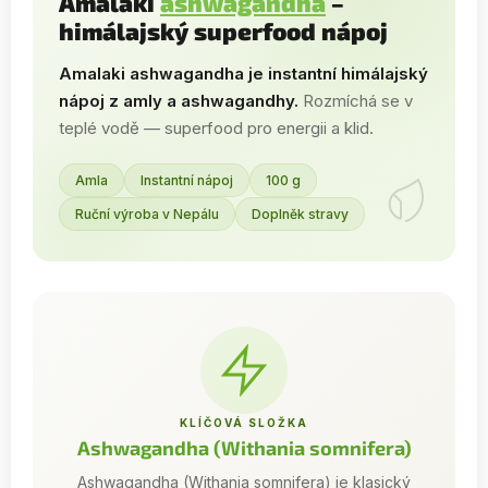
Amalaki
ashwagandha
–
himálajský superfood nápoj
Amalaki ashwagandha je instantní himálajský
nápoj z amly a ashwagandhy.
Rozmíchá se v
teplé vodě — superfood pro energii a klid.
Amla
Instantní nápoj
100 g
Ruční výroba v Nepálu
Doplněk stravy
KLÍČOVÁ SLOŽKA
Ashwagandha (Withania somnifera)
Ashwagandha (Withania somnifera) je klasický