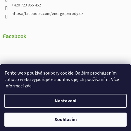
+420 723 855 452
https://facebook.com/energieprirody.cz
Facebook
Vytvořil Shoptet
Tento web používá soubory cookie. Dalším procházením
Nakodoval:
Štefan Mazáň
tohoto webu vyjadřujete souhlas s jejich používáním.. Více
informací
zde
.
Copyright 2026
Energiepřirody.cz - Internetový obchod s
doplňky stravy
. Všechna práva vyhrazena.
Nastavení
Souhlasím