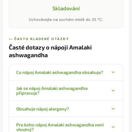
Skladování
Uchovávejte na suchém místě do 25 °C.
— ČASTO KLADENÉ OTÁZKY
Časté dotazy o nápoji Amalaki
ashwagandha
Co nápoj Amalaki ashwagandha obsahuje?
Jemně mletou směs: amla, ashwagandha. Rozpustí
Jak se nápoj Amalaki ashwagandha
se v teplé vodě.
připravuje?
Rozmíchejte 1 čajovou lžičku (cca 2 g) jemně mleté
Obsahuje nápoj alergeny?
směsi ve 250 ml teplé vody. Podle chuti přidejte
med a několik kapek citronu.
Na obalu nejsou uvedeny žádné alergeny.
Pro koho nápoj Amalaki ashwagandha není
vhodný?