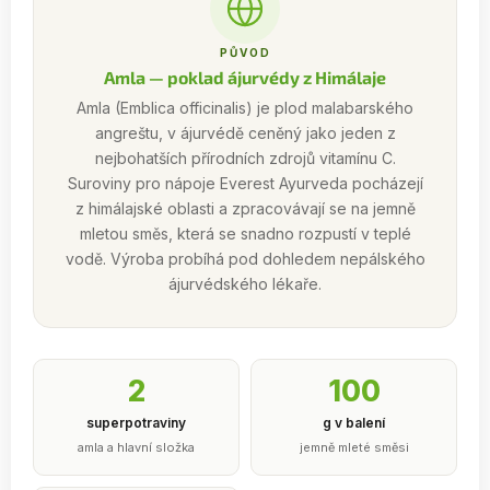
PŮVOD
Amla — poklad ájurvédy z Himálaje
Amla (Emblica officinalis) je plod malabarského
angreštu, v ájurvédě ceněný jako jeden z
nejbohatších přírodních zdrojů vitamínu C.
Suroviny pro nápoje Everest Ayurveda pocházejí
z himálajské oblasti a zpracovávají se na jemně
mletou směs, která se snadno rozpustí v teplé
vodě. Výroba probíhá pod dohledem nepálského
ájurvédského lékaře.
2
100
superpotraviny
g v balení
amla a hlavní složka
jemně mleté směsi