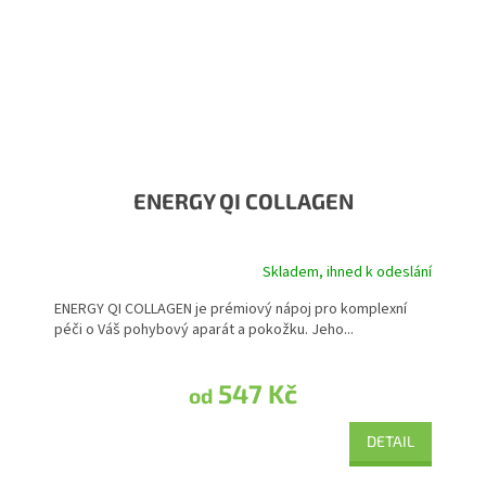
ENERGY QI COLLAGEN
Skladem, ihned k odeslání
Průměrné hodnocení produktu je 5,0 z 5 hvězdiček.
ENERGY QI COLLAGEN je prémiový nápoj pro komplexní
péči o Váš pohybový aparát a pokožku. Jeho...
547 Kč
od
DETAIL