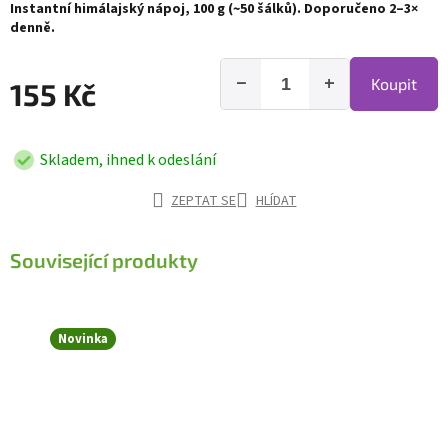
Instantní himálajský nápoj, 100 g (~50 šálků). Doporučeno 2–3×
denně.
−
+
Koupit
155 Kč
Skladem, ihned k odeslání
ZEPTAT SE
HLÍDAT
Související produkty
Novinka