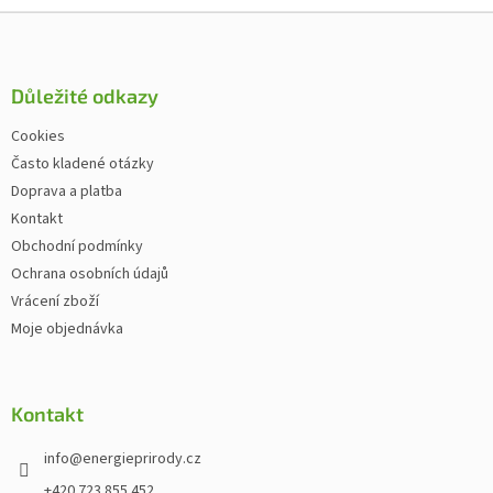
Zápatí
Důležité odkazy
Cookies
Často kladené otázky
Doprava a platba
Kontakt
Obchodní podmínky
Ochrana osobních údajů
Vrácení zboží
Moje objednávka
Kontakt
info
@
energieprirody.cz
+420 723 855 452