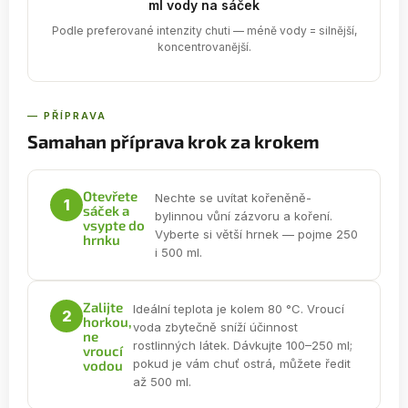
ml vody na sáček
Podle preferované intenzity chuti — méně vody = silnější,
koncentrovanější.
— PŘÍPRAVA
Samahan příprava krok za krokem
Otevřete
Nechte se uvítat kořeněně-
1
sáček a
bylinnou vůní zázvoru a koření.
vsypte do
Vyberte si větší hrnek — pojme 250
hrnku
i 500 ml.
Zalijte
Ideální teplota je kolem 80 °C. Vroucí
2
horkou,
voda zbytečně sníží účinnost
ne
rostlinných látek. Dávkujte 100–250 ml;
vroucí
pokud je vám chuť ostrá, můžete ředit
vodou
až 500 ml.