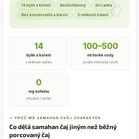
14 bylin a koření
Bezkofeinový
Sri Lanka
Bez konzervantů a barviv
3 velikosti balení
14
100–500
bylin a koření
ml horké vody
v jednom sáčku
podle intenzity chuti
0
mg kofeinu
vhodný i večer
— PROČ MÁ SAMAHAN SVŮJ CHARAKTER
Co dělá samahan čaj jiným než běžný
porcovaný čaj