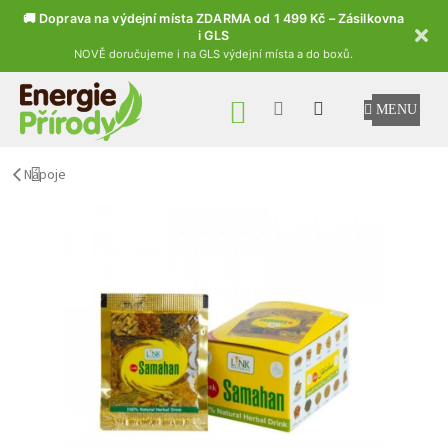
🚚 Doprava na výdejní místa ZDARMA od 1 499 Kč – Zásilkovna
i GLS
NOVĚ doručujeme i na GLS výdejní místa a do boxů.
Přejít na obsah
NÁKUPNÍ KOŠÍK
Nápoje