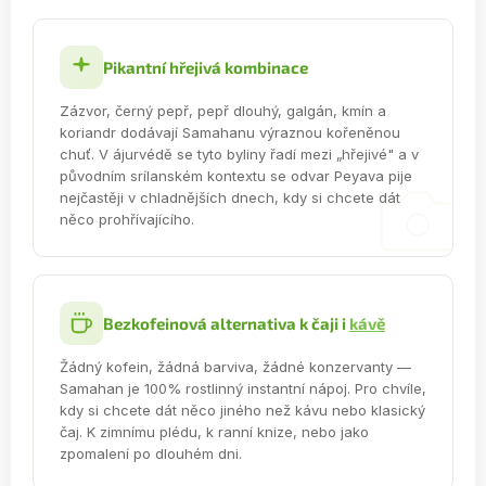
Pikantní hřejivá kombinace
Zázvor, černý pepř, pepř dlouhý, galgán, kmín a
koriandr dodávají Samahanu výraznou kořeněnou
chuť. V ájurvédě se tyto byliny řadí mezi „hřejivé" a v
původním srílanském kontextu se odvar Peyava pije
nejčastěji v chladnějších dnech, kdy si chcete dát
něco prohřívajícího.
Bezkofeinová alternativa k čaji i
kávě
Žádný kofein, žádná barviva, žádné konzervanty —
Samahan je 100% rostlinný instantní nápoj. Pro chvíle,
kdy si chcete dát něco jiného než kávu nebo klasický
čaj. K zimnímu plédu, k ranní knize, nebo jako
zpomalení po dlouhém dni.