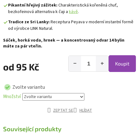
Pikantní hřejivý zážitek:
Charakteristická kořeněná chuť,
bezkofeinová alternativa k čaji a
kávě
.
Tradice ze Sri Lanky:
Receptura Peyava v moderní instantní formě
od výrobce LINK Natural.
Sáček, horká voda, hrnek — a koncentrovaný odvar 14 bylin
máte za pár vteřin.
−
+
Koupit
od
95 Kč
Zvolte variantu
Množství
ZEPTAT SE
HLÍDAT
Související produkty