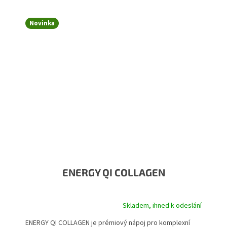
Novinka
ENERGY QI COLLAGEN
Skladem, ihned k odeslání
Průměrné hodnocení produktu je 5,0 z 5 hvězdiček.
ENERGY QI COLLAGEN je prémiový nápoj pro komplexní