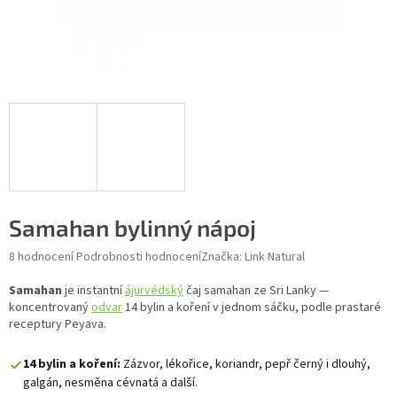
Samahan bylinný nápoj
Průměrné hodnocení produktu je 5,0 z 5 hvězdiček.
8 hodnocení
Podrobnosti hodnocení
Značka:
Link Natural
Samahan
je instantní
ájurvédský
čaj samahan ze Sri Lanky —
koncentrovaný
odvar
14 bylin a koření v jednom sáčku, podle prastaré
receptury Peyava.
14 bylin a koření:
Zázvor, lékořice, koriandr, pepř černý i dlouhý,
galgán, nesměna cévnatá a další.