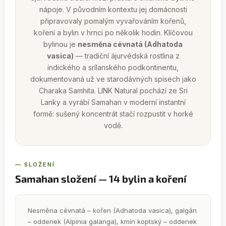
nápoje. V původním kontextu jej domácnosti
připravovaly pomalým vyvařováním kořenů,
koření a bylin v hrnci po několik hodin. Klíčovou
bylinou je
nesměna cévnatá (Adhatoda
vasica)
— tradiční ájurvédská rostlina z
indického a srílanského podkontinentu,
dokumentovaná už ve starodávných spisech jako
Charaka Samhita. LINK Natural pochází ze Sri
Lanky a vyrábí Samahan v moderní instantní
formě: sušený koncentrát stačí rozpustit v horké
vodě.
— SLOŽENÍ
Samahan složení — 14 bylin a koření
Nesměna cévnatá – kořen (Adhatoda vasica), galgán
– oddenek (Alpinia galanga), kmín koptský – oddenek