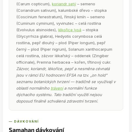
(Carum copticum),
koriandr setý
– semeno
(Coriandrum sativum), kalumbské dřevo – stopka
(Coscinium fenestratum), římský kmín – semeno
(Cuminum cyminum), vyvinutec – celá rostlina
(Evolvulus alsinoides),
lékořice lysá
– stopka
(Glycyrrhiza glabra), Hedyotis corymbosa celá
rostlina, pepř dlouhý – plod (Piper longum), pepř
černý – plod (Piper nigrum), Solanum xanthocarpum
celá rostlina, zázvor lékařský – oddenek (Zingiber
officinale), Premna herbacea – kořen, třtinový cukr.
Zázvor, koriandr, lékořice, pepř a nesměna cévnatá
jsou v rámci EU hodnocení EFSA na tzv. „on hold"
seznamu botanických tvrzení — tradičně se využívají v
oblasti normálního
trávení
a normální funkce
dýchacího systému. Tato tradiční využití nejsou
doposud finálně schválená zdravotní tvrzení.
— DÁVKOVÁNÍ
Samahan dávkování