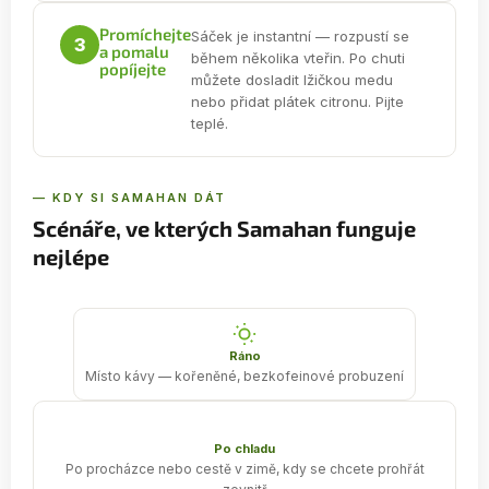
Promíchejte
Sáček je instantní — rozpustí se
3
a pomalu
během několika vteřin. Po chuti
popíjejte
můžete dosladit lžičkou medu
nebo přidat plátek citronu. Pijte
teplé.
— KDY SI SAMAHAN DÁT
Scénáře, ve kterých Samahan funguje
nejlépe
Ráno
Místo kávy — kořeněné, bezkofeinové probuzení
Po chladu
Po procházce nebo cestě v zimě, kdy se chcete prohřát