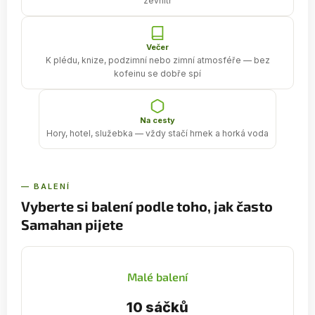
zevnitř
Večer
K plédu, knize, podzimní nebo zimní atmosféře — bez
kofeinu se dobře spí
Na cesty
Hory, hotel, služebka — vždy stačí hrnek a horká voda
— BALENÍ
Vyberte si balení podle toho, jak často
Samahan pijete
Malé balení
10 sáčků