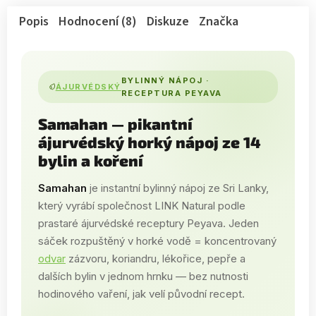
Popis
Hodnocení (8)
Diskuze
Značka
BYLINNÝ NÁPOJ ·
ÁJURVÉDSKÝ
RECEPTURA PEYAVA
Samahan — pikantní
ájurvédský horký nápoj ze 14
bylin a koření
Samahan
je instantní bylinný nápoj ze Sri Lanky,
který vyrábí společnost LINK Natural podle
prastaré ájurvédské receptury Peyava. Jeden
sáček rozpuštěný v horké vodě = koncentrovaný
odvar
zázvoru, koriandru, lékořice, pepře a
dalších bylin v jednom hrnku — bez nutnosti
hodinového vaření, jak velí původní recept.