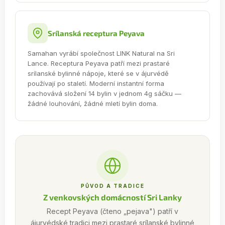
Srílanská receptura Peyava
Samahan vyrábí společnost LINK Natural na Sri
Lance. Receptura Peyava patří mezi prastaré
srílanské bylinné nápoje, které se v ájurvédě
používají po staletí. Moderní instantní forma
zachovává složení 14 bylin v jednom 4g sáčku —
žádné louhování, žádné mletí bylin doma.
PŮVOD A TRADICE
Z venkovských domácností Sri Lanky
Recept Peyava (čteno „pejava") patří v
ájurvédské tradici mezi prastaré srílanské bylinné