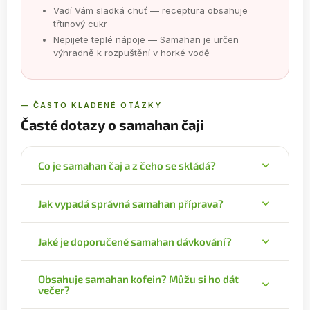
Vadí Vám sladká chuť — receptura obsahuje
třtinový cukr
Nepijete teplé nápoje — Samahan je určen
výhradně k rozpuštění v horké vodě
— ČASTO KLADENÉ OTÁZKY
Časté dotazy o samahan čaji
Co je samahan čaj a z čeho se skládá?
Samahan je instantní bylinný horký nápoj ze Sri
Jak vypadá správná samahan příprava?
Lanky, vyrobený podle prastaré ájurvédské
receptury Peyava. Obsahuje 14 bylin a koření —
Obsah sáčku vsypte do hrnku a zalijte 100–250 ml
mezi nimi zázvor, koriandr, lékořici lysou, černý a
Jaké je doporučené samahan dávkování?
horké vody — ideálně kolem 80 °C, ne vroucí
dlouhý pepř, galgán, kmín, nesměnu cévnatou
(vroucí voda zbytečně snižuje účinnost rostlinných
Pro běžné každodenní užívání 1 sáček denně. Při
(Adhatoda vasica) a třtinový cukr jako přirozené
látek). Pokud je vám chuť příliš ostrá, můžete ředit
Obsahuje samahan kofein? Můžu si ho dát
zvýšené intenzitě (chladné období, cestování, dny
sladidlo. Výrobcem je společnost LINK Natural.
večer?
až 500 ml. Promíchejte, případně dosladěte
v náročnějším počasí) lze užívat až 4 sáčky denně.
medem nebo přidejte plátek citronu. Pijte teplé.