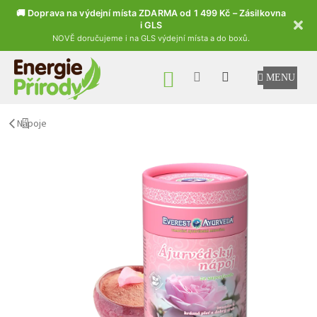
🚚 Doprava na výdejní místa ZDARMA od 1 499 Kč – Zásilkovna
i GLS
NOVĚ doručujeme i na GLS výdejní místa a do boxů.
Přejít na obsah
NÁKUPNÍ KOŠÍK
Nápoje