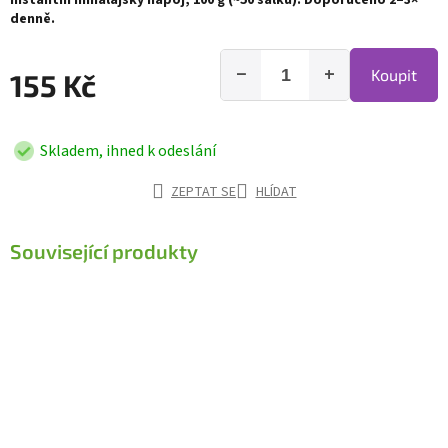
Instantní himálajský nápoj, 100 g (~50 šálků). Doporučeno 2–3×
denně.
−
+
Koupit
155 Kč
Skladem, ihned k odeslání
ZEPTAT SE
HLÍDAT
Související produkty