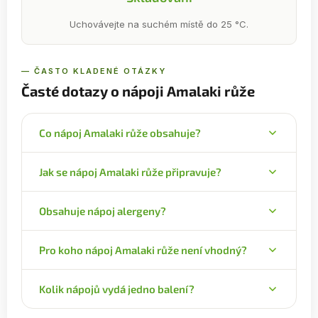
Uchovávejte na suchém místě do 25 °C.
— ČASTO KLADENÉ OTÁZKY
Časté dotazy o nápoji Amalaki růže
Co nápoj Amalaki růže obsahuje?
Jemně mletou směs: amla, růže stolistá. Rozpustí se
Jak se nápoj Amalaki růže připravuje?
v teplé vodě.
Rozmíchejte 1 čajovou lžičku (cca 2 g) jemně mleté
Obsahuje nápoj alergeny?
směsi ve 250 ml teplé vody. Podle chuti přidejte
med a několik kapek citronu.
Na obalu nejsou uvedeny žádné alergeny.
Pro koho nápoj Amalaki růže není vhodný?
Není určen pro děti, těhotné a kojící ženy. Jde o
Kolik nápojů vydá jedno balení?
doplněk stravy, který nenahrazuje pestrou a
vyváženou stravu.
Jedno 100g balení vydá zhruba 50 šálků nápoje.