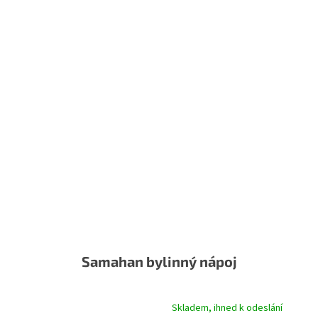
Samahan bylinný nápoj
Skladem, ihned k odeslání
Průměrné hodnocení produktu je 5,0 z 5 hvězdiček.