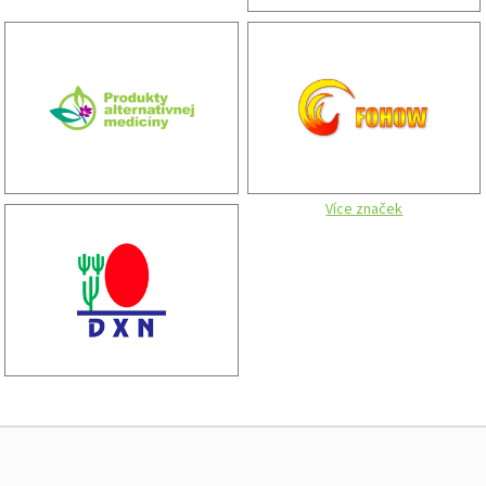
Více značek
Zápatí