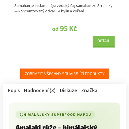
Samahan je instantní ájurvédský čaj samahan ze Sri Lanky
— koncentrovaný odvar 14 bylin a koření...
95 Kč
od
DETAIL
ZOBRAZIT VŠECHNY SOUVISEJÍCÍ PRODUKTY
Popis
Hodnocení (3)
Diskuze
Značka
HIMÁLAJSKÝ SUPERFOOD NÁPOJ
Amalaki růže – himálajský