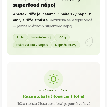
superfood nápoj
Amalaki růže je instantní himálajský nápoj z
amly a růže stolisté.
Rozmíchá se v teplé vodě
— jemně květinový superfood nápoj.
Amla
Instantní nápoj
100 g
Ruční výroba v Nepálu
Doplněk stravy
KLÍČOVÁ SLOŽKA
Růže stolistá (Rosa centifolia)
Růže stolistá (Rosa centifolia) je jemně voňavá