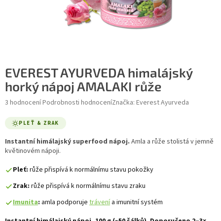
EVEREST AYURVEDA himalájský
horký nápoj AMALAKI růže
Průměrné hodnocení produktu je 5,0 z 5 hvězdiček.
3 hodnocení
Podrobnosti hodnocení
Značka:
Everest Ayurveda
PLEŤ & ZRAK
Instantní himálajský superfood nápoj.
Amla a růže stolistá v jemně
květinovém nápoji.
Pleť:
růže přispívá k normálnímu stavu pokožky
Zrak:
růže přispívá k normálnímu stavu zraku
Imunita
:
amla podporuje
trávení
a imunitní systém