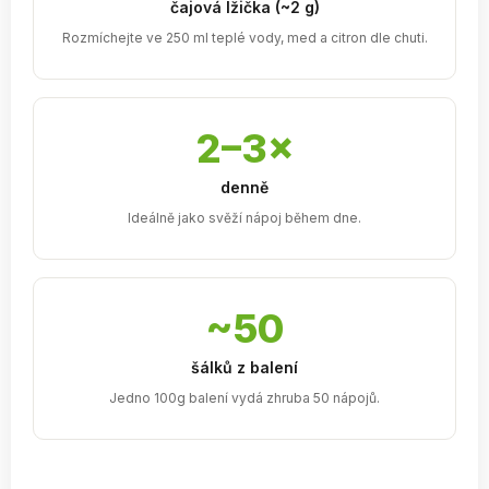
čajová lžička (~2 g)
Rozmíchejte ve 250 ml teplé vody, med a citron dle chuti.
2–3×
denně
Ideálně jako svěží nápoj během dne.
~50
šálků z balení
Jedno 100g balení vydá zhruba 50 nápojů.