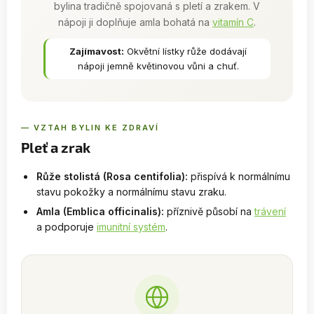
bylina tradičně spojovaná s pletí a zrakem. V
nápoji ji doplňuje amla bohatá na
vitamín C
.
Zajímavost:
Okvětní lístky růže dodávají
nápoji jemně květinovou vůni a chuť.
— VZTAH BYLIN KE ZDRAVÍ
Pleť a zrak
Růže stolistá (Rosa centifolia):
přispívá k normálnímu
stavu pokožky a normálnímu stavu zraku.
Amla (Emblica officinalis):
příznivě působí na
trávení
a podporuje
imunitní systém
.