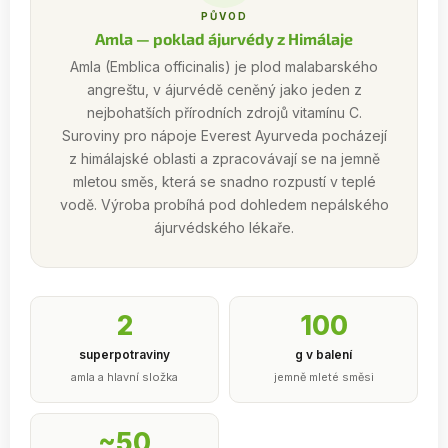
PŮVOD
Amla — poklad ájurvédy z Himálaje
Amla (Emblica officinalis) je plod malabarského
angreštu, v ájurvédě ceněný jako jeden z
nejbohatších přírodních zdrojů vitamínu C.
Suroviny pro nápoje Everest Ayurveda pocházejí
z himálajské oblasti a zpracovávají se na jemně
mletou směs, která se snadno rozpustí v teplé
vodě. Výroba probíhá pod dohledem nepálského
ájurvédského lékaře.
2
100
superpotraviny
g v balení
amla a hlavní složka
jemně mleté směsi
~50