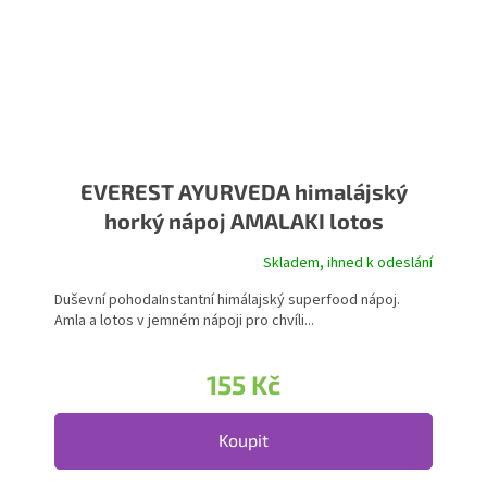
EVEREST AYURVEDA himalájský
horký nápoj AMALAKI lotos
Skladem, ihned k odeslání
Průměrné hodnocení produktu je 3,0 z 5 hvězdiček.
Duševní pohodaInstantní himálajský superfood nápoj.
Amla a lotos v jemném nápoji pro chvíli...
155 Kč
Koupit