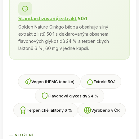
Standardizovaný extrakt
50:1
Golden Nature Ginkgo biloba obsahuje silný
extrakt z listů 50:1 s deklarovaným obsahem
flavonových glykosidů 24 % a terpenických
laktonů 6 %, 60 mg v jedné kapsli.
Vegan (HPMC tobolka)
Extrakt 50:1
Flavonové glykosidy 24 %
Terpenické laktony 6 %
Vyrobeno v ČR
— SLOŽENÍ