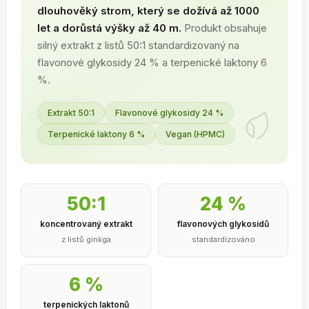
dlouhověký strom, který se dožívá až 1000
let a dorůstá výšky až 40 m.
Produkt obsahuje
silný extrakt z listů 50:1 standardizovaný na
flavonové glykosidy 24 % a terpenické laktony 6
%.
Extrakt 50:1
Flavonové glykosidy 24 %
Terpenické laktony 6 %
Vegan (HPMC)
50:1
24 %
koncentrovaný extrakt
flavonových glykosidů
z listů ginkga
standardizováno
6 %
terpenických laktonů