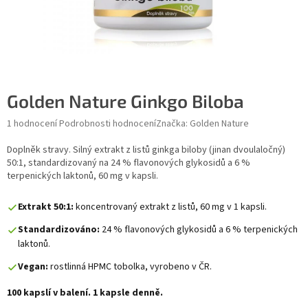
Golden Nature Ginkgo Biloba
Průměrné hodnocení produktu je 5,0 z 5 hvězdiček.
1 hodnocení
Podrobnosti hodnocení
Značka:
Golden Nature
Doplněk stravy. Silný extrakt z listů ginkga biloby (jinan dvoulaločný)
50:1, standardizovaný na 24 % flavonových glykosidů a 6 %
terpenických laktonů, 60 mg v kapsli.
Extrakt 50:1:
koncentrovaný extrakt z listů, 60 mg v 1 kapsli.
Standardizováno:
24 % flavonových glykosidů a 6 % terpenických
laktonů.
Vegan:
rostlinná HPMC tobolka, vyrobeno v ČR.
100 kapslí v balení. 1 kapsle denně.