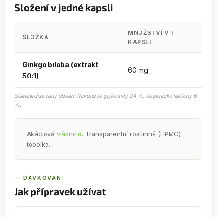
Složení v jedné kapsli
MNOŽSTVÍ V 1
SLOŽKA
KAPSLI
Ginkgo biloba (extrakt
60 mg
50:1)
Standardizovaný obsah: flavonové glykosidy 24 %, terpenické laktony 6
%.
Akáciová
vláknina
. Transparentní rostlinná (HPMC)
tobolka.
— DÁVKOVÁNÍ
Jak přípravek užívat