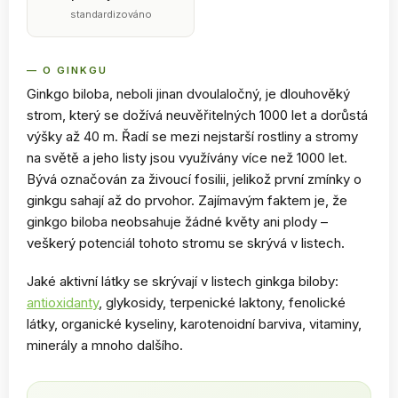
standardizováno
— O GINKGU
Ginkgo biloba, neboli jinan dvoulaločný, je dlouhověký
strom, který se dožívá neuvěřitelných 1000 let a dorůstá
výšky až 40 m. Řadí se mezi nejstarší rostliny a stromy
na světě a jeho listy jsou využívány více než 1000 let.
Bývá označován za živoucí fosilii, jelikož první zmínky o
ginkgu sahají až do prvohor. Zajímavým faktem je, že
ginkgo biloba neobsahuje žádné květy ani plody –
veškerý potenciál tohoto stromu se skrývá v listech.
Jaké aktivní látky se skrývají v listech ginkga biloby:
antioxidanty
, glykosidy, terpenické laktony, fenolické
látky, organické kyseliny, karotenoidní barviva, vitaminy,
minerály a mnoho dalšího.