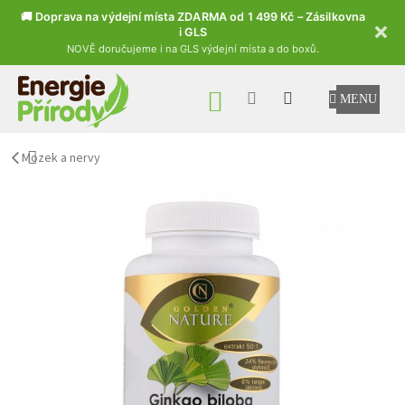
🚚 Doprava na výdejní místa ZDARMA od 1 499 Kč – Zásilkovna
i GLS
NOVĚ doručujeme i na GLS výdejní místa a do boxů.
Přejít na obsah
NÁKUPNÍ KOŠÍK
Mozek a nervy