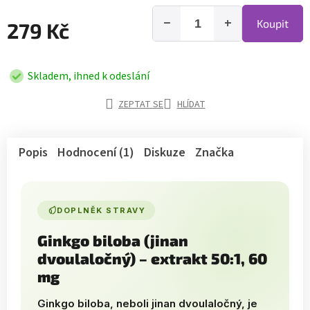
−
+
Koupit
279 Kč
Skladem, ihned k odeslání
ZEPTAT SE
HLÍDAT
Popis
Hodnocení (1)
Diskuze
Značka
DOPLNĚK STRAVY
Ginkgo biloba (jinan
dvoulaločný) – extrakt 50:1, 60
mg
Ginkgo biloba, neboli jinan dvoulaločný, je