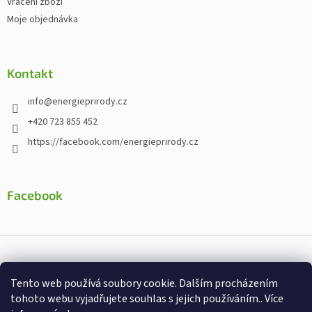
Vrácení zboží
Moje objednávka
Kontakt
info
@
energieprirody.cz
+420 723 855 452
https://facebook.com/energieprirody.cz
Facebook
Vytvořil Shoptet
Tento web používá soubory cookie. Dalším procházením
Nakodoval:
Štefan Mazáň
tohoto webu vyjadřujete souhlas s jejich používáním.. Více