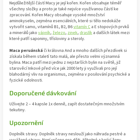
Nejdůležitější částí Macy je její kořen. Kořen obsahuje téměř
všechny složky a proto je také nejvíce využívanou částí ke
zpracování. Kořen Macy obsahuje vysoké množství
aminokyselin, zejména esenciálních, které si tělo nedokáže
vytvořit samo, vitamínů B1, B2, B6
vitamín C
a E stopových prvků
a minerálů jako
vápník
,
železo
,
zinek
,
draslík
a dalších látek mezi
které patří saponiny, třísloviny a steroly.
Maca peruánská
či královna And a mnoho dalších přezdívek si
získala během staletí tato malá, ale přesto velmi významná
bylina. Maca patří mezi jednu z nejstarších bylin na světě, již
starověcí Inkové před více jak 2000 lety ji využívali pro její
blahodárný vliv na organismus, zejména v posilování psychické a
fyzické odolnosti.
Doporučené dávkování
Užívejte 2 – 4 kapsle 1x denně, zapít dostatečným množstvím
tekutiny.
Upozornění
Doplněk stravy. Doplněk stravy neslouží jako náhrada pestré a
vyvážené stravy. Není určeno pro děti, těhotné a kojící ženy.