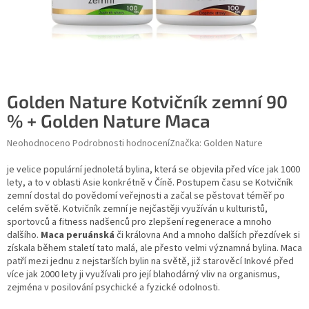
Golden Nature Kotvičník zemní 90
% + Golden Nature Maca
Průměrné hodnocení produktu je 0,0 z 5 hvězdiček.
Neohodnoceno
Podrobnosti hodnocení
Značka:
Golden Nature
je velice populární jednoletá bylina, která se objevila před více jak 1000
lety, a to v oblasti Asie konkrétně v Číně. Postupem času se Kotvičník
zemní dostal do povědomí veřejnosti a začal se pěstovat téměř po
celém světě. Kotvičník zemní je nejčastěji využíván u kulturistů,
sportovců a fitness nadšenců pro zlepšení regenerace a mnoho
dalšího.
Maca peruánská
či královna And a mnoho dalších přezdívek si
získala během staletí tato malá, ale přesto velmi významná bylina. Maca
patří mezi jednu z nejstarších bylin na světě, již starověcí Inkové před
více jak 2000 lety ji využívali pro její blahodárný vliv na organismus,
zejména v posilování psychické a fyzické odolnosti.