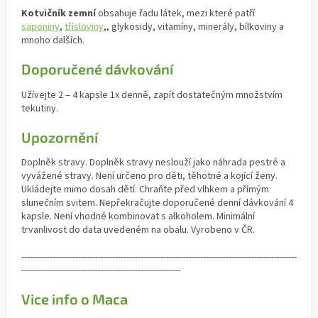
Kotvičník zemní
obsahuje řadu látek, mezi které patří
saponiny
,
třísloviny
,, glykosidy, vitamíny, minerály, bílkoviny a
mnoho dalších.
Doporučené dávkování
Užívejte 2 – 4 kapsle 1x denně, zapít dostatečným množstvím
tekutiny.
Upozornění
Doplněk stravy. Doplněk stravy neslouží jako náhrada pestré a
vyvážené stravy. Není určeno pro děti, těhotné a kojící ženy.
Ukládejte mimo dosah dětí. Chraňte před vlhkem a přímým
slunečním svitem. Nepřekračujte doporučené denní dávkování 4
kapsle. Není vhodné kombinovat s alkoholem. Minimální
trvanlivost do data uvedeném na obalu. Vyrobeno v ČR.
-------------------------------------------------------------------------------------------------
--------------------------------------------------------
Vice info o Maca