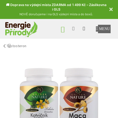
🚚 Doprava na výdejní místa ZDARMA od 1 499 Kč – Zásilkovna
i GLS
NOVĚ doručujeme i na GLS výdejní místa a do boxů.
Přejít na obsah
NÁKUPNÍ KOŠÍK
Testosteron