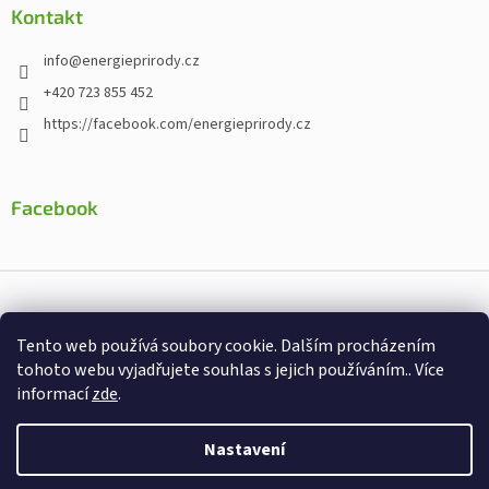
Kontakt
info
@
energieprirody.cz
+420 723 855 452
https://facebook.com/energieprirody.cz
Facebook
Vytvořil Shoptet
Tento web používá soubory cookie. Dalším procházením
Nakodoval:
Štefan Mazáň
tohoto webu vyjadřujete souhlas s jejich používáním.. Více
informací
zde
.
Copyright 2026
Energiepřirody.cz - Internetový obchod s
doplňky stravy
. Všechna práva vyhrazena.
Nastavení