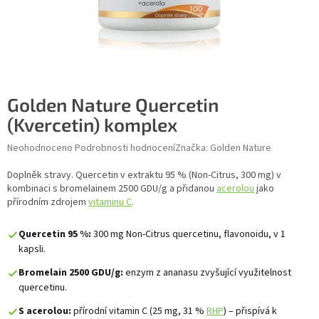
Golden Nature Quercetin
(Kvercetin) komplex
Průměrné hodnocení produktu je 0,0 z 5 hvězdiček.
Neohodnoceno
Podrobnosti hodnocení
Značka:
Golden Nature
Doplněk stravy. Quercetin v extraktu 95 % (Non-Citrus, 300 mg) v
kombinaci s bromelainem 2500 GDU/g a přidanou
acerolou
jako
přírodním zdrojem
vitaminu C
.
Quercetin 95 %:
300 mg Non-Citrus quercetinu, flavonoidu, v 1
kapsli.
Bromelain 2500 GDU/g:
enzym z ananasu zvyšující využitelnost
quercetinu.
S acerolou:
přírodní vitamin C (25 mg, 31 %
RHP
) – přispívá k