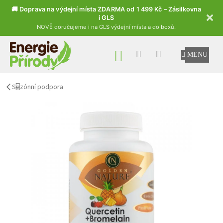
🚚 Doprava na výdejní místa ZDARMA od 1 499 Kč – Zásilkovna
i GLS
NOVĚ doručujeme i na GLS výdejní místa a do boxů.
Přejít na obsah
NÁKUPNÍ KOŠÍK
Sezónní podpora