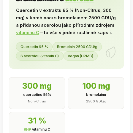
Quercetin v extraktu 95 % (Non-Citrus, 300
mg) v kombinaci s bromelainem 2500 GDU/g
a přidanou acerolou jako přírodním zdrojem
vitaminu C
– to vše v jedné rostlinné kapsli.
Quercetin 95 %
Bromelain 2500 GDU/g
S acerolou (vitamin C)
Vegan (HPMC)
300 mg
100 mg
quercetinu 95%
bromelainu
Non-Citrus
2500 GDU/g
31 %
RHP
vitaminu C