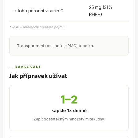
25 mg (31%
z toho přírodní vitamin C
RHP*)
* RHP = referenční hodnota příjmu.
Transparentní rostlinná (HPMC) tobolka.
— DÁVKOVÁNÍ
Jak přípravek užívat
1–2
kapsle 1× denně
Zapít dostatečným množstvím tekutiny.