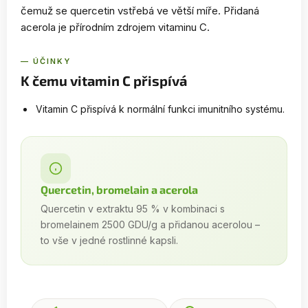
čemuž se quercetin vstřebá ve větší míře. Přidaná
acerola je přírodním zdrojem vitaminu C.
— ÚČINKY
K čemu vitamin C přispívá
Vitamin C přispívá k normální funkci imunitního systému.
Quercetin, bromelain a acerola
Quercetin v extraktu 95 % v kombinaci s
bromelainem 2500 GDU/g a přidanou acerolou –
to vše v jedné rostlinné kapsli.