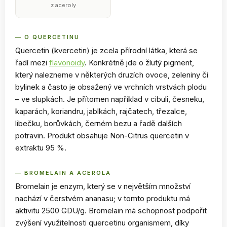
z aceroly
— O QUERCETINU
Quercetin (kvercetin) je zcela přírodní látka, která se
řadí mezi
flavonoidy
. Konkrétně jde o žlutý pigment,
který nalezneme v některých druzích ovoce, zeleniny či
bylinek a často je obsažený ve vrchních vrstvách plodu
– ve slupkách. Je přítomen například v cibuli, česneku,
kaparách, koriandru, jablkách, rajčatech, třezalce,
libečku, borůvkách, černém bezu a řadě dalších
potravin. Produkt obsahuje Non-Citrus quercetin v
extraktu 95 %.
— BROMELAIN A ACEROLA
Bromelain je enzym, který se v největším množství
nachází v čerstvém ananasu; v tomto produktu má
aktivitu 2500 GDU/g. Bromelain má schopnost podpořit
zvýšení využitelnosti quercetinu organismem, díky