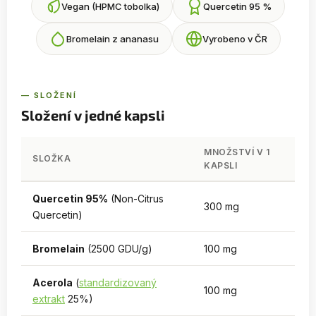
Vegan (HPMC tobolka)
Quercetin 95 %
Bromelain z ananasu
Vyrobeno v ČR
— SLOŽENÍ
Složení v jedné kapsli
MNOŽSTVÍ V 1
SLOŽKA
KAPSLI
Quercetin 95%
(Non-Citrus
300 mg
Quercetin)
Bromelain
(2500 GDU/g)
100 mg
Acerola
(
standardizovaný
100 mg
extrakt
25%)