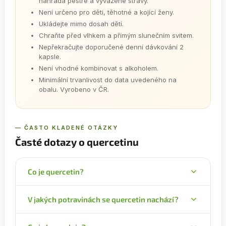
náhrada pestré a vyvážené stravy.
Není určeno pro děti, těhotné a kojící ženy.
Ukládejte mimo dosah dětí.
Chraňte před vlhkem a přímým slunečním svitem.
Nepřekračujte doporučené denní dávkování 2
kapsle.
Není vhodné kombinovat s alkoholem.
Minimální trvanlivost do data uvedeného na
obalu. Vyrobeno v ČR.
— ČASTO KLADENÉ OTÁZKY
Časté dotazy o quercetinu
Co je quercetin?
Zcela přírodní látka ze skupiny flavonoidů,
V jakých potravinách se quercetin nachází?
konkrétně žlutý pigment. Nachází se v některých
druzích ovoce, zeleniny a bylinek, často ve
Například v cibuli, česneku, kaparách, koriandru,
slupkách plodů.