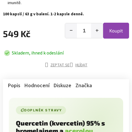
imunitě.
100 kapslí / 63 g v balení. 1-2 kapsle denně.
−
+
Koupit
549 Kč
Skladem, ihned k odeslání
ZEPTAT SE
HLÍDAT
Popis
Hodnocení
Diskuze
Značka
DOPLNĚK STRAVY
Quercetin (kvercetin) 95% s
bromelainem a
acerolou