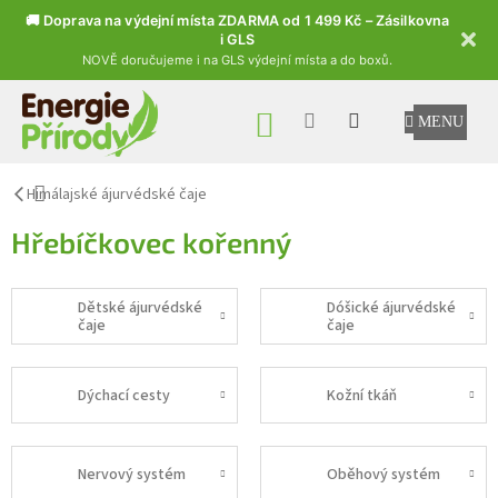
🚚 Doprava na výdejní místa ZDARMA od 1 499 Kč – Zásilkovna
i GLS
NOVĚ doručujeme i na GLS výdejní místa a do boxů.
Přejít na obsah
NÁKUPNÍ KOŠÍK
Himálajské ájurvédské čaje
Hřebíčkovec kořenný
Dětské ájurvédské
Dóšické ájurvédské
čaje
čaje
Dýchací cesty
Kožní tkáň
Nervový systém
Oběhový systém