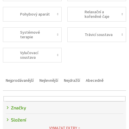
Relaxační a
Pohybový aparát
kořeněné čaje
Systémové
Trávicí soustava
terapie
Vylučovací
soustava
Řazení produktů
Nejprodávanější
Nejlevnější
Nejdražší
Abecedně
Značky
Složení
VYMAZAT FILTRY