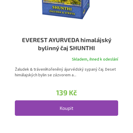
EVEREST AYURVEDA himalájský
bylinný čaj SHUNTHI
Skladem, ihned k odeslání
Průměrné hodnocení produktu je 5,0 z 5 hvězdiček.
Žaludek & tráveníKořeněný ájurvédský sypaný čaj. Deset
himálajských bylin se zázvorem a...
139 Kč
Koupit