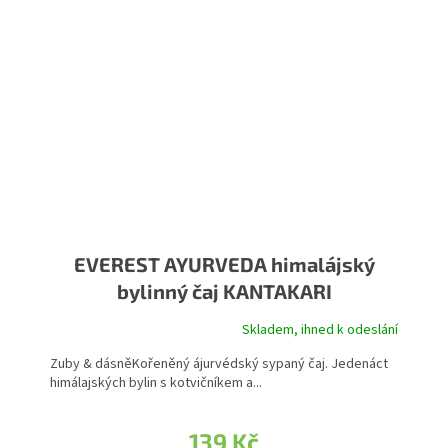
EVEREST AYURVEDA himalájský
bylinný čaj KANTAKARI
Skladem, ihned k odeslání
Zuby & dásněKořeněný ájurvédský sypaný čaj. Jedenáct
himálajských bylin s kotvičníkem a...
139 Kč