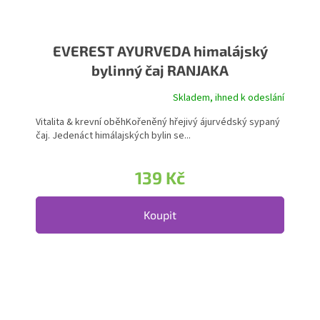
EVEREST AYURVEDA himalájský
bylinný čaj RANJAKA
Skladem, ihned k odeslání
Průměrné hodnocení produktu je 5,0 z 5 hvězdiček.
Vitalita & krevní oběhKořeněný hřejivý ájurvédský sypaný
čaj. Jedenáct himálajských bylin se...
139 Kč
Koupit