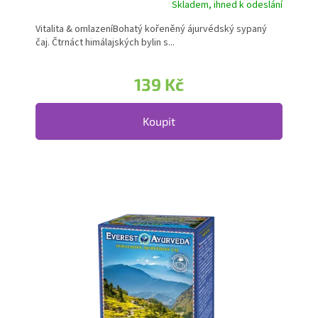
Skladem, ihned k odeslání
Vitalita & omlazeníBohatý kořeněný ájurvédský sypaný
čaj. Čtrnáct himálajských bylin s...
139 Kč
Koupit