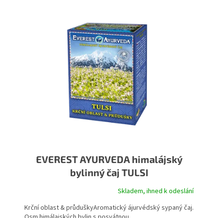
EVEREST AYURVEDA himalájský
bylinný čaj TULSI
Skladem, ihned k odeslání
Krční oblast & průduškyAromatický ájurvédský sypaný čaj.
Osm himálajských bylin s posvátnou...