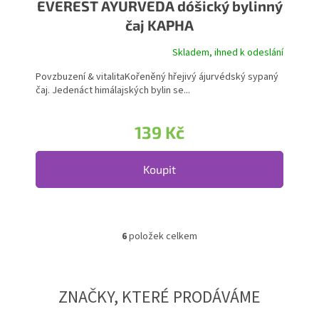
EVEREST AYURVEDA dóšický bylinný
čaj KAPHA
Skladem, ihned k odeslání
Povzbuzení & vitalitaKořeněný hřejivý ájurvédský sypaný
čaj. Jedenáct himálajských bylin se...
139 Kč
Koupit
6
položek celkem
Ovládací prvky výpisu
ZNAČKY, KTERÉ PRODÁVÁME