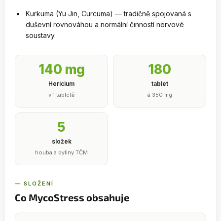
Kurkuma (Yu Jin, Curcuma) — tradičně spojovaná s
duševní rovnováhou a normální činností nervové
soustavy.
140 mg
180
Hericium
tablet
v 1 tabletě
á 350 mg
5
složek
houba a byliny TČM
— SLOŽENÍ
Co MycoStress obsahuje