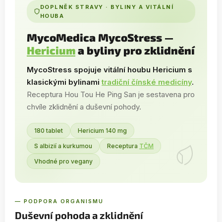
DOPLNĚK STRAVY · BYLINY A VITÁLNÍ
HOUBA
MycoMedica MycoStress —
Hericium
a byliny pro zklidnění
MycoStress spojuje vitální houbu Hericium s
klasickými bylinami
tradiční čínské medicíny
.
Receptura Hou Tou He Ping San je sestavena pro
chvíle zklidnění a duševní pohody.
180 tablet
Hericium 140 mg
S albizií a kurkumou
Receptura
TČM
Vhodné pro vegany
— PODPORA ORGANISMU
Duševní pohoda a zklidnění