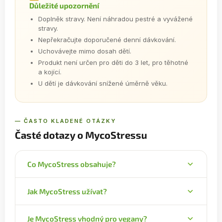
Důležité upozornění
Doplněk stravy. Není náhradou pestré a vyvážené
stravy.
Nepřekračujte doporučené denní dávkování.
Uchovávejte mimo dosah dětí.
Produkt není určen pro děti do 3 let, pro těhotné
a kojící.
U dětí je dávkování snížené úměrně věku.
— ČASTO KLADENÉ OTÁZKY
Časté dotazy o MycoStressu
Co MycoStress obsahuje?
Vitální houbu Hericium (140 mg) a byliny albizii,
Jak MycoStress užívat?
kurkumu (Yu Jin), pivoňku a jujubu v každé z 180
tablet.
Doporučuje se 6 tablet dvakrát denně na lačno, 5
Je MycoStress vhodný pro vegany?
dní v týdnu a 2 dny vynechat. Děti 3–12 let 3 tablety