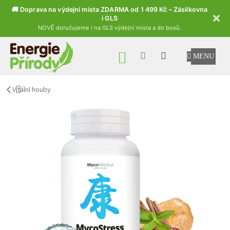
🚚 Doprava na výdejní místa ZDARMA od 1 499 Kč – Zásilkovna
i GLS
NOVĚ doručujeme i na GLS výdejní místa a do boxů.
Přejít na obsah
NÁKUPNÍ KOŠÍK
Vitální houby