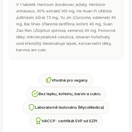
V 1 tabletě: Hericium (korálovec ježatý,
Hericium
erinaceus
, 30% extrakt) 140 mg, He Huan Pi (
Albizia
julibrissin
, kůra) 73 mg, Yu Jin (
Curcuma
, oddenek) 40
mg, Bai Shao (
Paeonia lactiflora
, kořen) 40 mg, Suan
Zao Ren (
Ziziphus spinosa
, semeno) 40 mg. Pomocné
látky: mikrokrystalická celulóza, stearan hořečnatý,
oxid křemičitý. Neobsahuje lepek, konzervační látky,
barviva ani cukr.
Vhodné pro vegany
Bez lepku, kofeinu, barviv a cukru
Laboratorně testováno (MycoMedica)
HACCP · certifikát SVP od SZPI