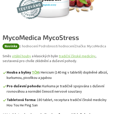
MycoMedica MycoStress
Průměrné hodnocení produktu je 5,0 z 5 hvězdiček.
1 hodnocení
Podrobnosti hodnocení
Značka:
MycoMedica
Novinka
Směs
vitální houby
a klasických bylin
tradiční čínské medicíny
,
sestavená pro chvíle zklidnění a duševní pohody.
Houba a byliny
TČM
:
Hericium (140 mg v tabletě) doplněné albizií,
kurkumou, pivoňkou a jujubou
Pro duševní pohodu:
Kurkuma je tradičně spojována s duševní
rovnováhou a normální činností nervové soustavy
Tabletová forma:
180 tablet, receptura tradiční čínské medicíny
Hou Tou He Ping San