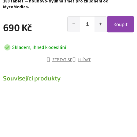
180 tablet — houbovo-bylinná směs pro zklidnění od
MycoMedica.
−
+
Koupit
690 Kč
Skladem, ihned k odeslání
ZEPTAT SE
HLÍDAT
Související produkty