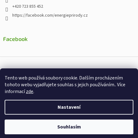
+420 723 855 452
https://facebook.com/energieprirody.cz
Facebook
Vytvořil Shoptet
Tento web používá soubory cookie. Dalším procházením
Nakodoval:
Štefan Mazáň
tohoto webu vyjadřujete souhlas s jejich používáním.. Více
informací
zde
.
Copyright 2026
Energiepřirody.cz - Internetový obchod s
doplňky stravy
. Všechna práva vyhrazena.
Nastavení
Souhlasím