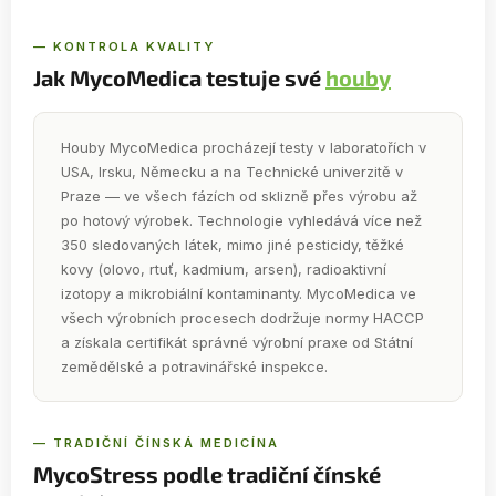
— KONTROLA KVALITY
Jak MycoMedica testuje své
houby
Houby MycoMedica procházejí testy v laboratořích v
USA, Irsku, Německu a na Technické univerzitě v
Praze — ve všech fázích od sklizně přes výrobu až
po hotový výrobek. Technologie vyhledává více než
350 sledovaných látek, mimo jiné pesticidy, těžké
kovy (olovo, rtuť, kadmium, arsen), radioaktivní
izotopy a mikrobiální kontaminanty. MycoMedica ve
všech výrobních procesech dodržuje normy HACCP
a získala certifikát správné výrobní praxe od Státní
zemědělské a potravinářské inspekce.
— TRADIČNÍ ČÍNSKÁ MEDICÍNA
MycoStress podle tradiční čínské