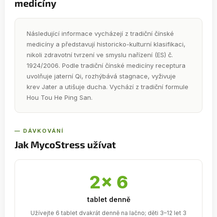
medicíny
Následující informace vycházejí z tradiční čínské
medicíny a představují historicko-kulturní klasifikaci,
nikoli zdravotní tvrzení ve smyslu nařízení (ES) č.
1924/2006. Podle tradiční čínské medicíny receptura
uvolňuje jaterní Qi, rozhýbává stagnace, vyživuje
krev Jater a utišuje ducha. Vychází z tradiční formule
Hou Tou He Ping San.
— DÁVKOVÁNÍ
Jak MycoStress užívat
2× 6
tablet denně
Užívejte 6 tablet dvakrát denně na lačno; děti 3–12 let 3