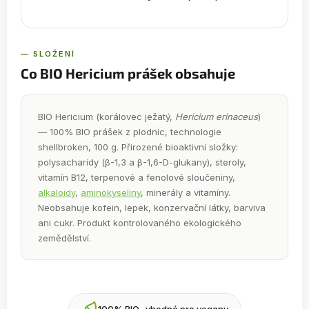
— SLOŽENÍ
Co BIO Hericium prášek obsahuje
BIO Hericium (korálovec ježatý,
Hericium erinaceus
)
— 100% BIO prášek z plodnic, technologie
shellbroken, 100 g. Přirozené bioaktivní složky:
polysacharidy (β-1,3 a β-1,6-D-glukany), steroly,
vitamín B12, terpenové a fenolové sloučeniny,
alkaloidy
,
aminokyseliny
, minerály a vitamíny.
Neobsahuje kofein, lepek, konzervační látky, barviva
ani cukr. Produkt kontrolovaného ekologického
zemědělství.
100% BIO · vhodné pro vegany