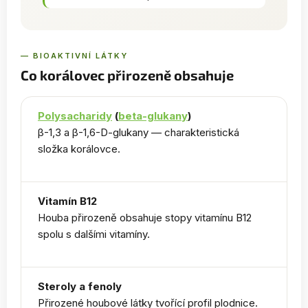
— BIOAKTIVNÍ LÁTKY
Co korálovec přirozeně obsahuje
Polysacharidy
(
beta-glukany
)
β-1,3 a β-1,6-D-glukany — charakteristická
složka korálovce.
Vitamín B12
Houba přirozeně obsahuje stopy vitamínu B12
spolu s dalšími vitamíny.
Steroly a fenoly
Přirozené houbové látky tvořící profil plodnice.