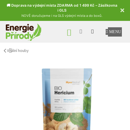
🚚 Doprava na výdejní místa ZDARMA od 1 499 Kč – Zásilkovna
i GLS
NOVĚ doručujeme i na GLS výdejní místa a do boxů.
Přejít na obsah
NÁKUPNÍ KOŠÍK
Vitální houby