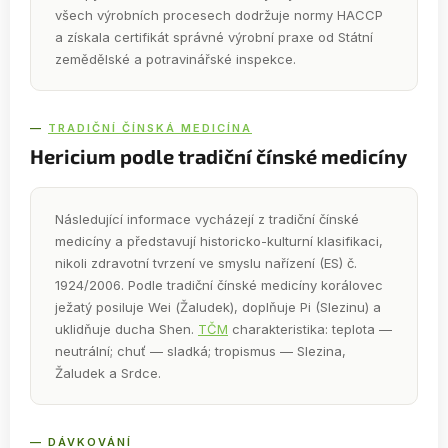
všech výrobních procesech dodržuje normy HACCP
a získala certifikát správné výrobní praxe od Státní
zemědělské a potravinářské inspekce.
—
TRADIČNÍ ČÍNSKÁ MEDICÍNA
Hericium podle tradiční čínské medicíny
Následující informace vycházejí z tradiční čínské
medicíny a představují historicko-kulturní klasifikaci,
nikoli zdravotní tvrzení ve smyslu nařízení (ES) č.
1924/2006. Podle tradiční čínské medicíny korálovec
ježatý posiluje Wei (Žaludek), doplňuje Pi (Slezinu) a
uklidňuje ducha Shen.
TČM
charakteristika: teplota —
neutrální; chuť — sladká; tropismus — Slezina,
Žaludek a Srdce.
— DÁVKOVÁNÍ