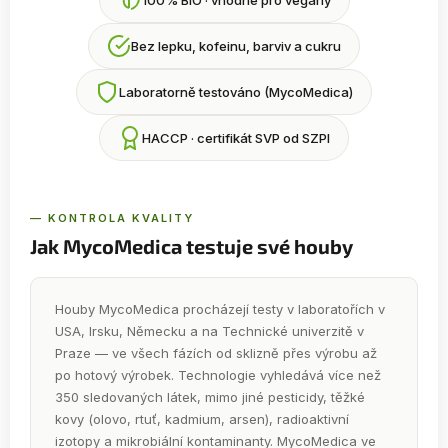
Bez lepku, kofeinu, barviv a cukru
Laboratorně testováno (MycoMedica)
HACCP · certifikát SVP od SZPI
— KONTROLA KVALITY
Jak MycoMedica testuje své houby
Houby MycoMedica procházejí testy v laboratořích v
USA, Irsku, Německu a na Technické univerzitě v
Praze — ve všech fázích od sklizně přes výrobu až
po hotový výrobek. Technologie vyhledává více než
350 sledovaných látek, mimo jiné pesticidy, těžké
kovy (olovo, rtuť, kadmium, arsen), radioaktivní
izotopy a mikrobiální kontaminanty. MycoMedica ve