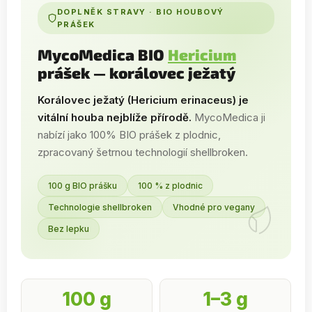
DOPLNĚK STRAVY · BIO HOUBOVÝ
PRÁŠEK
MycoMedica BIO
Hericium
prášek — korálovec ježatý
Korálovec ježatý (Hericium erinaceus) je
vitální houba nejblíže přírodě.
MycoMedica ji
nabízí jako 100% BIO prášek z plodnic,
zpracovaný šetrnou technologií shellbroken.
100 g BIO prášku
100 % z plodnic
Technologie shellbroken
Vhodné pro vegany
Bez lepku
100 g
1–3 g