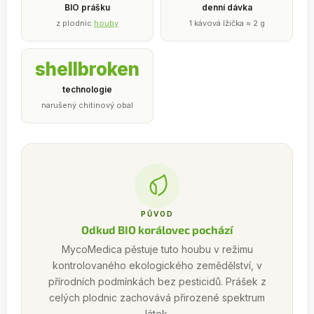
BIO prášku
denní dávka
z plodnic
houby
1 kávová lžička ≈ 2 g
shellbroken
technologie
narušený chitinový obal
PŮVOD
Odkud BIO korálovec pochází
MycoMedica pěstuje tuto houbu v režimu
kontrolovaného ekologického zemědělství, v
přírodních podmínkách bez pesticidů. Prášek z
celých plodnic zachovává přirozené spektrum
látek.