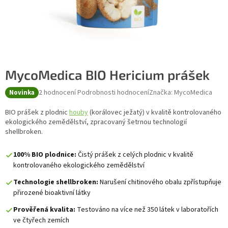
MycoMedica BIO Hericium prášek
Průměrné hodnocení produktu je 5,0 z 5 hvězdiček.
2 hodnocení
Podrobnosti hodnocení
Značka:
MycoMedica
Novinka
BIO prášek z plodnic
houby
(korálovec ježatý) v kvalitě kontrolovaného
ekologického zemědělství, zpracovaný šetrnou technologií
shellbroken.
100% BIO plodnice:
Čistý prášek z celých plodnic v kvalitě
kontrolovaného ekologického zemědělství
Technologie shellbroken:
Narušení chitinového obalu zpřístupňuje
přirozené bioaktivní látky
Prověřená kvalita:
Testováno na více než 350 látek v laboratořích
ve čtyřech zemích