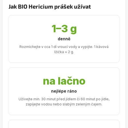
Jak BIO Hericium prášek užívat
1–3 g
denně
Rozmíchejte v cca 1 dl vroucí vody a vypijte. 1 kávová
lžička ≈ 2 g.
na lačno
nejlépe ráno
Užívejte min. 30 minut před jídlem či 60 minut po jídle,
zapíjejte vodou nebo slabým zeleným čajem.