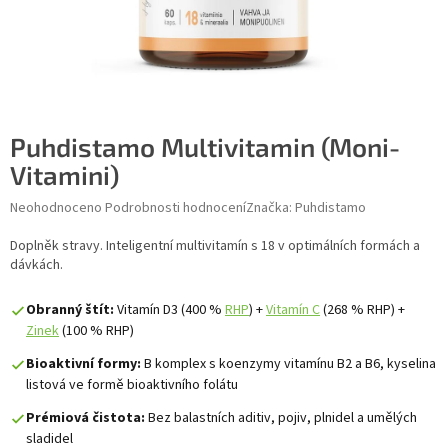
Puhdistamo Multivitamin (Moni-
Vitamini)
Průměrné hodnocení produktu je 0,0 z 5 hvězdiček.
Neohodnoceno
Podrobnosti hodnocení
Značka:
Puhdistamo
Doplněk stravy. Inteligentní multivitamín s 18
v optimálních formách a
dávkách.
Obranný štít:
Vitamín D3 (400 %
RHP
) +
Vitamín C
(268 % RHP) +
Zinek
(100 % RHP)
Bioaktivní formy:
B komplex s koenzymy vitamínu B2 a B6, kyselina
listová ve formě bioaktivního folátu
Prémiová čistota:
Bez balastních aditiv, pojiv, plnidel a umělých
sladidel