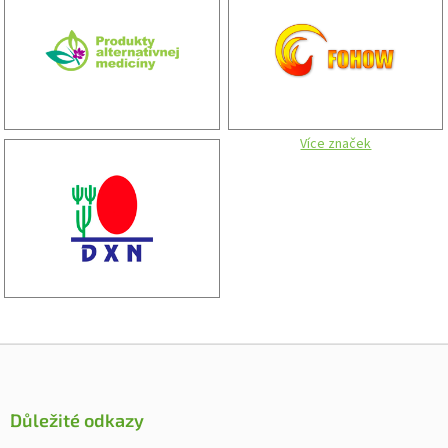
Více značek
Zápatí
Důležité odkazy