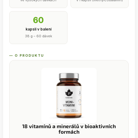
ve vysokých dávkách
v 1 kapsli (methylcobalamin)
60
kapslí v balení
38 g – 60 dávek
— O PRODUKTU
18 vitamínů a minerálů v bioaktivních
formách