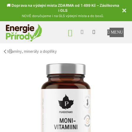
🚚 Doprava na výdejní místa ZDARMA od 1 499 Kč – Zásilkovna
i GLS
NOVĚ doručujeme i na GLS výdejní místa a do boxů.
Přejít na obsah
NÁKUPNÍ KOŠÍK
Vitamíny, minerály a doplňky