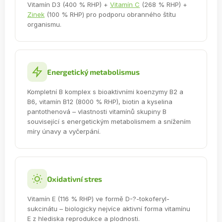
Vitamín D3 (400 % RHP) +
Vitamín C
(268 % RHP) +
Zinek
(100 % RHP) pro podporu obranného štítu
organismu.
Energetický metabolismus
Kompletní B komplex s bioaktivními koenzymy B2 a
B6, vitamín B12 (8000 % RHP), biotin a kyselina
pantothenová – vlastnosti vitamínů skupiny B
související s energetickým metabolismem a snížením
míry únavy a vyčerpání.
Oxidativní stres
Vitamín E (116 % RHP) ve formě D-?-tokoferyl-
sukcinátu – biologicky nejvíce aktivní forma vitamínu
E z hlediska reprodukce a plodnosti.