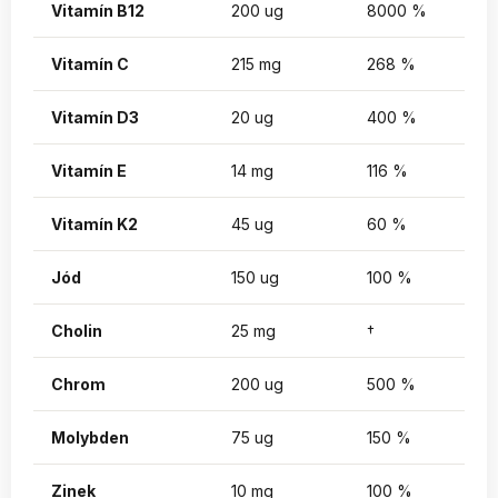
Vitamín B12
200 ug
8000 %
Vitamín C
215 mg
268 %
Vitamín D3
20 ug
400 %
Vitamín E
14 mg
116 %
Vitamín K2
45 ug
60 %
Jód
150 ug
100 %
Cholin
25 mg
†
Chrom
200 ug
500 %
Molybden
75 ug
150 %
Zinek
10 mg
100 %