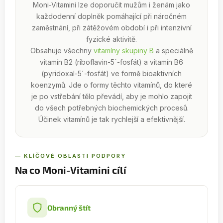
Moni-Vitamini lze doporučit mužům i ženám jako
každodenní doplněk pomáhající při náročném
zaměstnání, při zátěžovém období i při intenzivní
fyzické aktivitě.
Obsahuje všechny
vitamíny skupiny B
a speciálně
vitamín B2 (riboflavin-5´-fosfát) a vitamín B6
(pyridoxal-5´-fosfát) ve formě bioaktivních
koenzymů. Jde o formy těchto vitamínů, do které
je po vstřebání tělo převádí, aby je mohlo zapojit
do všech potřebných biochemických procesů.
Účinek vitamínů je tak rychlejší a efektivnější.
— KLÍČOVÉ OBLASTI PODPORY
Na co Moni-Vitamini cílí
Obranný štít