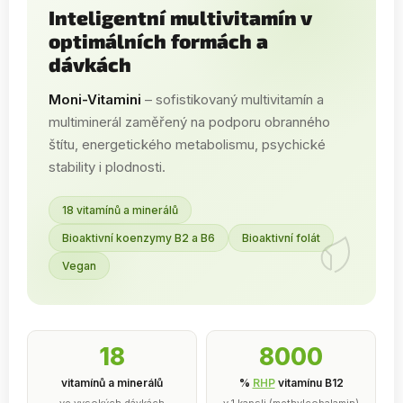
Inteligentní multivitamín v
optimálních formách a
dávkách
Moni-Vitamini
– sofistikovaný multivitamín a
multiminerál zaměřený na podporu obranného
štítu, energetického metabolismu, psychické
stability i plodnosti.
18 vitamínů a minerálů
Bioaktivní koenzymy B2 a B6
Bioaktivní folát
Vegan
18
8000
vitamínů a minerálů
%
RHP
vitamínu B12