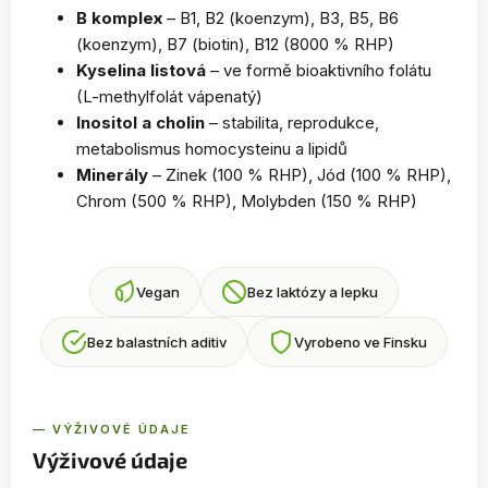
B komplex
– B1, B2 (koenzym), B3, B5, B6
(koenzym), B7 (biotin), B12 (8000 % RHP)
Kyselina listová
– ve formě bioaktivního folátu
(L-methylfolát vápenatý)
Inositol a cholin
– stabilita, reprodukce,
metabolismus homocysteinu a lipidů
Minerály
– Zinek (100 % RHP), Jód (100 % RHP),
Chrom (500 % RHP), Molybden (150 % RHP)
Vegan
Bez laktózy a lepku
Bez balastních aditiv
Vyrobeno ve Finsku
— VÝŽIVOVÉ ÚDAJE
Výživové údaje