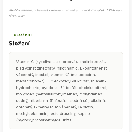
*RHP – referenční hodnota příjmu vitamínů a minerálních látek. † RHP není
stanovena.
— SLOŽENÍ
Složení
Vitamín C (kyselina L-askorbová), cholinbitartrát,
bisglycinát zinečnatý, nikotinamid, D-pantothenát
vápenatý, inositol, vitamín K2 (maltodextrin,
menachinon-7), D-?-tokoferyl-sukcinát, thiamin-
hydrochlorid, pyridoxal-5´-fosfát, cholekalciferol,
molybden (methylsulfonylmethan, molybdenan
sodný), riboflavin-5´-fosfát – sodná sůl, pikolinát
chromitý, L-methylfolát vápenatý, D-biotin,
methylcobalamin, jodid draselný, kapsle
(hydroxypropylmethylcelulóza).