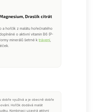
Magnesium, Draslík citrát
ho a hořčík z malátu hořečnatého
doplněné o aktivní vitamin B6 (P-
formy minerálů šetrné k
trávení
,
 éček.
mu dobře využívá a je obecně dobře
ňování. Hořčík dodává malát
ludku. Kombinaci uzavírá aktivní