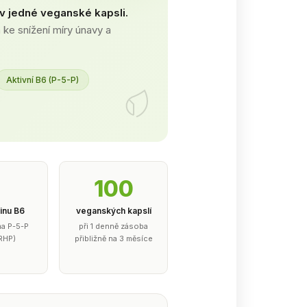
v jedné veganské kapsli.
 ke snížení míry únavy a
Aktivní B6 (P-5-P)
2
100
inu B6
veganských kapslí
ma P-5-P
při 1 denně zásoba
RHP)
přibližně na 3 měsíce