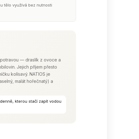
u tělo využívá bez nutnosti
má potravou — draslík z ovoce a
ilovin. Jejich příjem přesto
níčku kolísavý. NATIOS je
aselný, malát hořečnatý) a
denně, kterou stačí zapít vodou