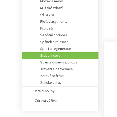
Mozek a nervy
Mužské zdraví
Oči a zrak
Pleť, vlasy, nehty
Pro děti
Sezónní podpora
Spánek a relaxace
Sport a regenerace
Srdce a cévy
Stres a duševní pohoda
Trávení a detoxikace
Zdravé stárnutí
Ženské zdraví
Vitální houby
Zdravá výživa