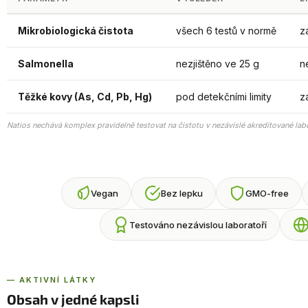
Mikrobiologická čistota
všech 6 testů v normě
z
Salmonella
nezjištěno ve 25 g
n
Těžké kovy (As, Cd, Pb, Hg)
pod detekčními limity
z
Natios nechává komplex pravidelně testovat na čistotu v nezávislé akreditované labo
Vegan
Bez lepku
GMO-free
Testováno nezávislou laboratoří
— AKTIVNÍ LÁTKY
Obsah v jedné kapsli