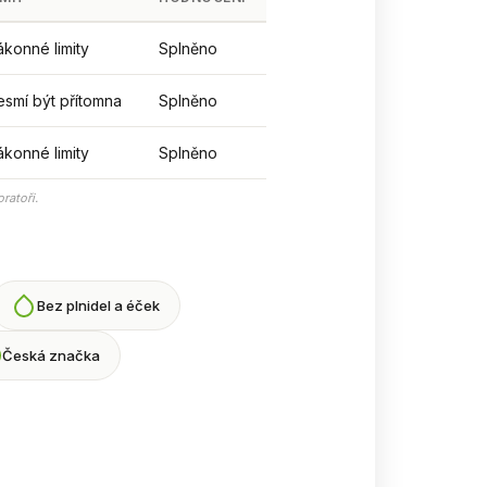
ákonné limity
Splněno
esmí být přítomna
Splněno
ákonné limity
Splněno
ratoři.
Bez plnidel a éček
Česká značka