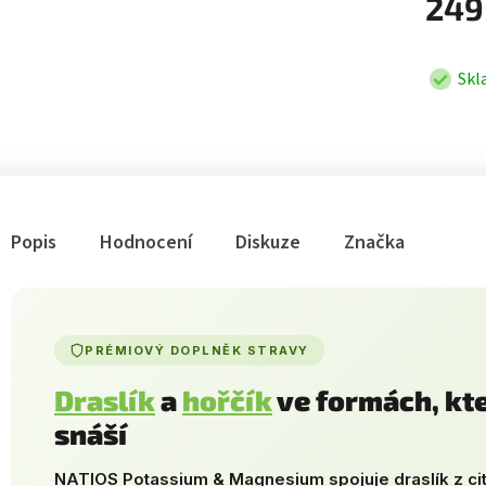
249
Skl
Popis
Hodnocení
Diskuze
Značka
PRÉMIOVÝ DOPLNĚK STRAVY
Draslík
a
hořčík
ve formách, kte
snáší
NATIOS Potassium & Magnesium spojuje draslík z cit