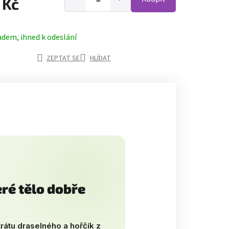
 Kč
adem, ihned k odeslání
ZEPTAT SE
HLÍDAT
ré tělo dobře
rátu draselného a hořčík z