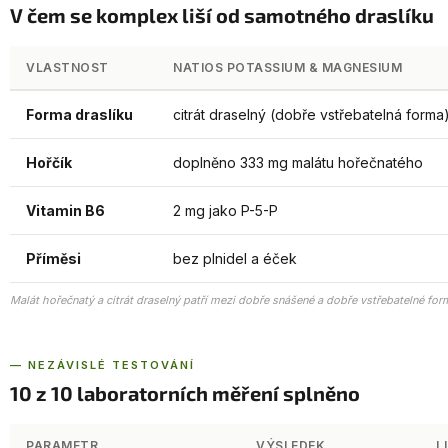
V čem se komplex liší od samotného draslíku
VLASTNOST
NATIOS POTASSIUM & MAGNESIUM
Forma draslíku
citrát draselný (dobře vstřebatelná forma
Hořčík
doplněno 333 mg malátu hořečnatého
Vitamin B6
2 mg jako P-5-P
Příměsi
bez plnidel a éček
Malát hořečnatý a citrát draselný patří mezi dobře snášené a dobře vstřebatelné for
— NEZÁVISLÉ TESTOVÁNÍ
10 z 10 laboratorních měření splněno
PARAMETR
VÝSLEDEK
L