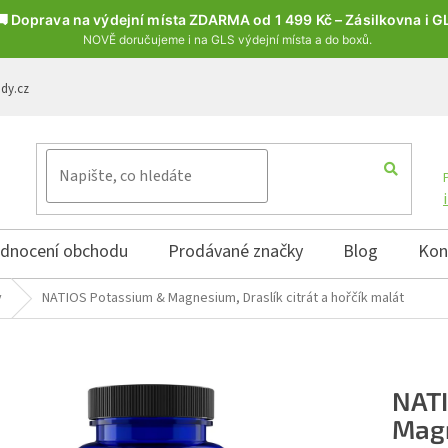
🚚 Doprava na výdejní místa ZDARMA od 1 499 Kč – Zásilkovna i G
NOVĚ doručujeme i na GLS výdejní místa a do boxů.
ody.cz
dnocení obchodu
Prodávané značky
Blog
Kon
y
NATIOS Potassium & Magnesium, Draslík citrát a hořčík malát
NATI
Magn