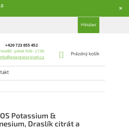
LS
Přihlášení
+420 723 855 452
Pondělí - pátek 9:00 - 17:00
NÁKUPNÍ KOŠÍK
Prázdný košík
info@energieprirody.cz
takt
OS Potassium &
esium, Draslík citrát a