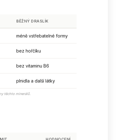
BĚŽNÝ DRASLÍK
)
méně vstřebatelné formy
bez hořčíku
bez vitaminu B6
plnidla a další látky
my těchto minerálů.
IMIT
HODNOCENÍ