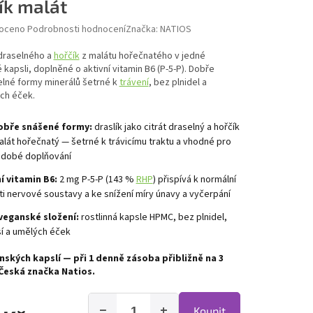
ík malát
hodnocení produktu je 0,0 z 5 hvězdiček.
oceno
Podrobnosti hodnocení
Značka:
NATIOS
 draselného a
hořčík
z malátu hořečnatého v jedné
kapsli, doplněné o aktivní vitamin B6 (P-5-P). Dobře
elné formy minerálů šetrné k
trávení
, bez plnidel a
ch éček.
obře snášené formy:
draslík jako citrát draselný a hořčík
alát hořečnatý — šetrné k trávicímu traktu a vhodné pro
odobé doplňování
í vitamin B6:
2 mg P-5-P (143 %
RHP
) přispívá k normální
ti nervové soustavy a ke snížení míry únavy a vyčerpání
veganské složení:
rostlinná kapsle HPMC, bez plnidel,
í a umělých éček
nských kapslí — při 1 denně zásoba přibližně na 3
Česká značka Natios.
−
+
Koupit