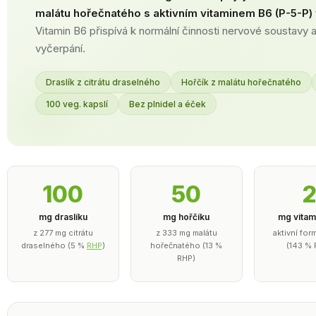
malátu hořečnatého s aktivním vitaminem B6 (P-5-P) 
Vitamin B6 přispívá k normální činnosti nervové soustavy a
vyčerpání.
Draslík z citrátu draselného
Hořčík z malátu hořečnatého
100 veg. kapslí
Bez plnidel a éček
100
50
mg draslíku
mg hořčíku
mg vitam
z 277 mg citrátu
z 333 mg malátu
aktivní for
draselného (5 %
RHP
)
hořečnatého (13 %
(143 % 
RHP)