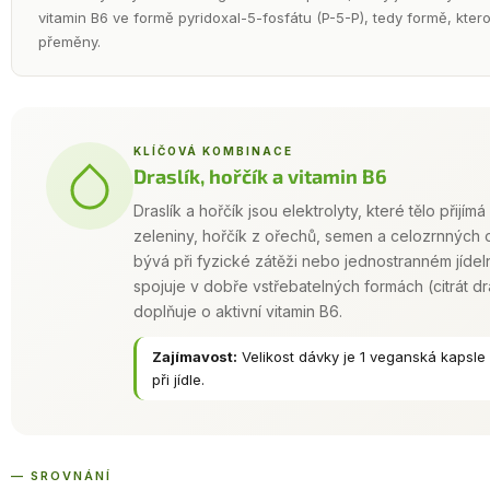
vitamin B6 ve formě pyridoxal-5-fosfátu (P-5-P), tedy formě, ktero
přeměny.
KLÍČOVÁ KOMBINACE
Draslík, hořčík a vitamin B6
Draslík a hořčík jsou elektrolyty, které tělo přijí
zeleniny, hořčík z ořechů, semen a celozrnných ob
bývá při fyzické zátěži nebo jednostranném jídel
spojuje v dobře vstřebatelných formách (citrát dr
doplňuje o aktivní vitamin B6.
Zajímavost:
Velikost dávky je 1 veganská kapsle 
při jídle.
— SROVNÁNÍ