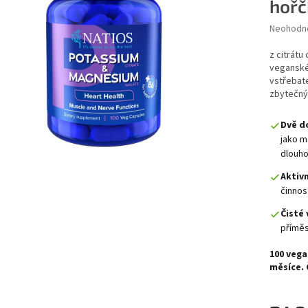
hořč
Průměrné 
Neohodn
z citrátu
veganské 
vstřebat
zbytečný
Dvě d
jako m
dlouh
Aktivn
činnos
Čisté 
příměs
100 vega
měsíce. 