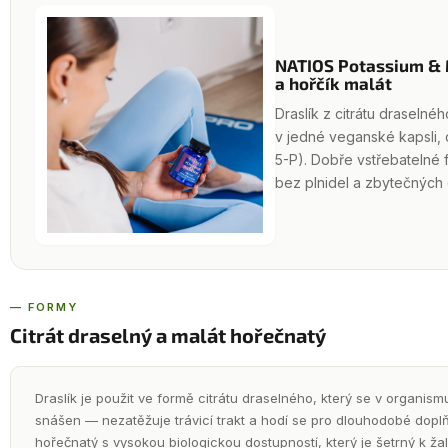
NATIOS Potassium & 
a hořčík malát
Draslík z citrátu draselné
v jedné veganské kapsli, 
5-P). Dobře vstřebatelné 
bez plnidel a zbytečných
— FORMY
Citrát draselný a malát hořečnatý
Draslík je použit ve formě citrátu draselného, který se v organis
snášen — nezatěžuje trávicí trakt a hodí se pro dlouhodobé dopl
hořečnatý s vysokou biologickou dostupností, který je šetrný k ža