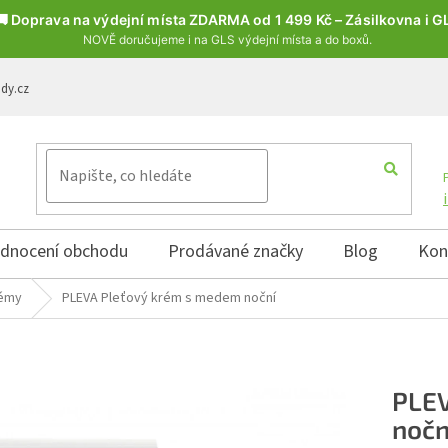
🚚 Doprava na výdejní místa ZDARMA od 1 499 Kč – Zásilkovna i G
NOVĚ doručujeme i na GLS výdejní místa a do boxů.
ody.cz
dnocení obchodu
Prodávané značky
Blog
Kon
rémy
PLEVA Pleťový krém s medem noční
PLEV
nočn