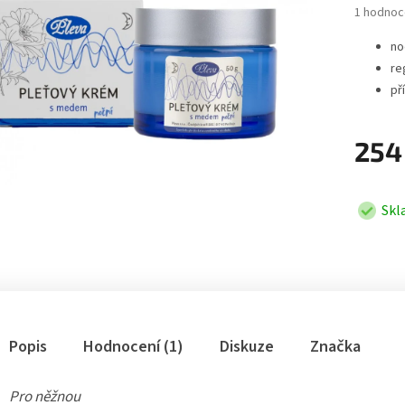
Průměrné 
1 hodnoc
no
re
př
254
Skl
Popis
Hodnocení (1)
Diskuze
Značka
Pro něžnou