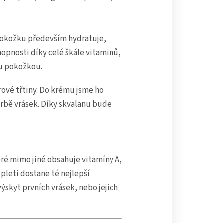
okožku především hydratuje,
hopnosti díky celé škále vitaminů,
ou pokožkou.
rové třtiny. Do krému jsme ho
orbě vrásek. Díky skvalanu bude
ré mimo jiné obsahuje vitamíny A,
pleti dostane té nejlepší
skyt prvních vrásek, nebo jejich