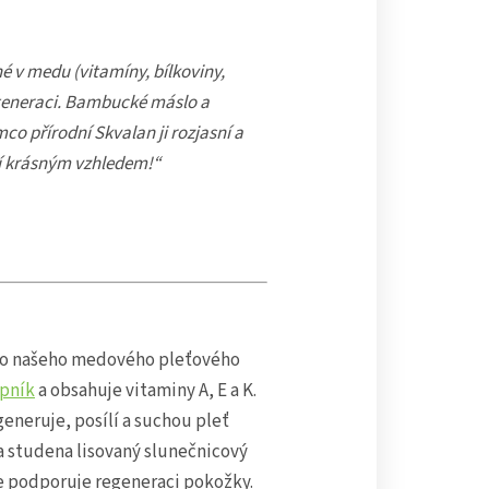
né v medu (vitamíny, bílkoviny,
 regeneraci. Bambucké máslo a
mco přírodní Skvalan ji rozjasní a
ní krásným vzhledem!“
 do našeho medového pleťového
pník
a obsahuje vitaminy A, E a K.
neruje, posílí a suchou pleť
a studena lisovaný slunečnicový
ce podporuje regeneraci pokožky.