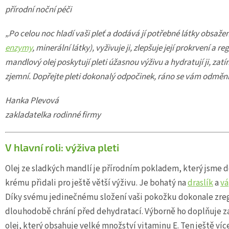
přírodní noční péči
„Po celou noc hladí vaši pleť a dodává jí potřebné látky obsaže
enzymy
, minerální látky), vyživuje ji, zlepšuje její prokrvení a
mandlový olej poskytují pleti úžasnou výživu a hydratují ji, zatí
zjemní. Dopřejte pleti dokonalý odpočinek, ráno se vám odmě
Hanka Plevová
zakladatelka rodinné firmy
V hlavní roli: výživa pleti
Olej ze sladkých mandlí je přírodním pokladem, který jsme
krému přidali pro ještě větší výživu. Je bohatý na
draslík
a
vá
Díky svému jedinečnému složení vaši pokožku dokonale zrege
dlouhodobě chrání před dehydratací. Výborně ho doplňuje z
olej, který obsahuje velké množství vitaminu E. Ten ještě ví