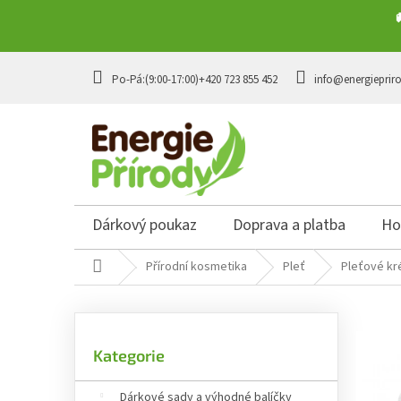
Přejít na obsah
+420 723 855 452
info@energieprir
Dárkový poukaz
Doprava a platba
Ho
Domů
Přírodní kosmetika
Pleť
Pleťové k
Postranní panel
Přeskočit kategorie
Kategorie
Dárkové sady a výhodné balíčky