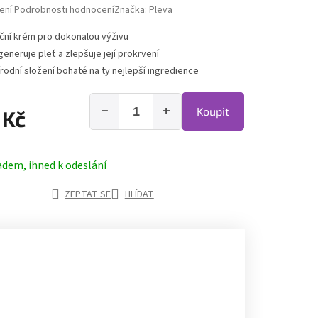
hodnocení produktu je 5,0 z 5 hvězdiček.
ení
Podrobnosti hodnocení
Značka:
Pleva
ční krém pro dokonalou výživu
generuje pleť a zlepšuje její prokrvení
írodní složení bohaté na ty nejlepší ingredience
−
+
Koupit
 Kč
adem, ihned k odeslání
ZEPTAT SE
HLÍDAT