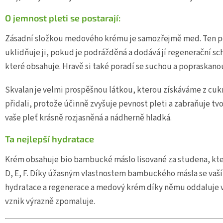
O jemnost pleti se postarají:
Zásadní složkou medového krému je samozřejmě med. Ten p
uklidňuje ji, pokud je podrážděná a dodává jí regenerační sc
které obsahuje. Hravě si také poradí se suchou a popraskan
Skvalan je velmi prospěšnou látkou, kterou získáváme z cuk
přidali, protože účinně zvyšuje pevnost pleti a zabraňuje tv
vaše pleť krásně rozjasněná a nádherně hladká.
Ta nejlepší hydratace
Krém obsahuje bio bambucké máslo lisované za studena, kte
D, E, F. Díky úžasným vlastnostem bambuckého másla se vaší 
hydratace a regenerace a medový krém díky němu oddaluje vý
vznik výrazně zpomaluje.