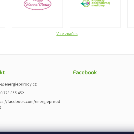
Více značek
kt
Facebook
o
@
energieprirody.cz
0 723 855 452
ps://facebook.com/energieprirod
z