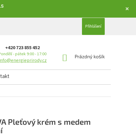
LS
Přihlášení
+420 723 855 452
Pondělí - pátek 9:00 - 17:00
NÁKUPNÍ KOŠÍK
Prázdný košík
info@energieprirody.cz
takt
A Pleťový krém s medem
í