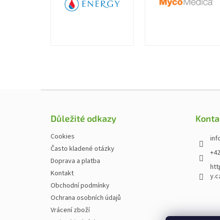
Zápatí
Důležité odkazy
Konta
Cookies
inf
Často kladené otázky
+42
Doprava a platba
htt
Kontakt
y.c
Obchodní podmínky
Ochrana osobních údajů
Vrácení zboží