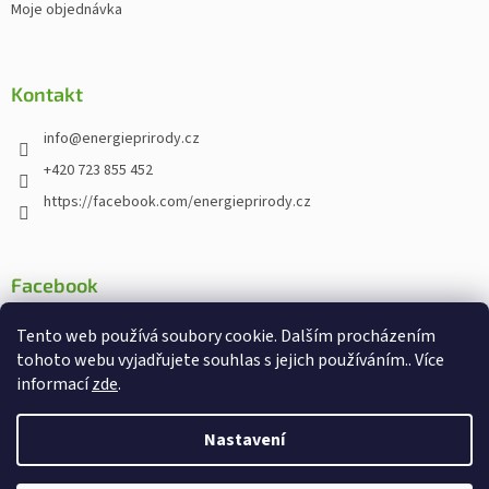
Moje objednávka
Kontakt
info
@
energieprirody.cz
+420 723 855 452
https://facebook.com/energieprirody.cz
Facebook
Tento web používá soubory cookie. Dalším procházením
tohoto webu vyjadřujete souhlas s jejich používáním.. Více
informací
zde
.
Vytvořil Shoptet
Nakodoval:
Štefan Mazáň
Nastavení
Copyright 2026
Energiepřirody.cz - Internetový obchod s