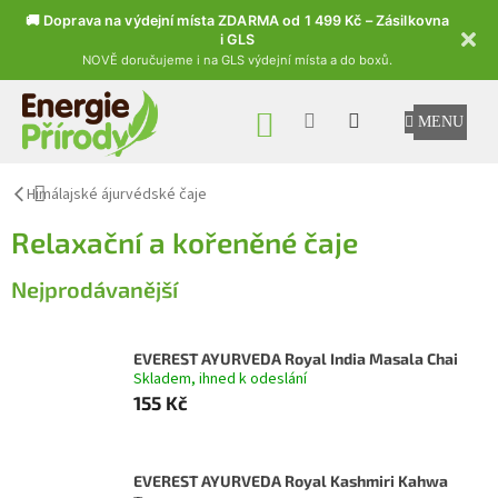
🚚 Doprava na výdejní místa ZDARMA od 1 499 Kč – Zásilkovna
i GLS
NOVĚ doručujeme i na GLS výdejní místa a do boxů.
Přejít na obsah
NÁKUPNÍ KOŠÍK
Himálajské ájurvédské čaje
Relaxační a kořeněné čaje
Nejprodávanější
EVEREST AYURVEDA Royal India Masala Chai
Skladem, ihned k odeslání
155 Kč
EVEREST AYURVEDA Royal Kashmiri Kahwa