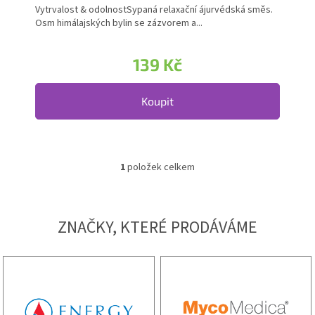
Vytrvalost & odolnostSypaná relaxační ájurvédská směs.
Osm himálajských bylin se zázvorem a...
139 Kč
Koupit
1
položek celkem
Ovládací prvky výpisu
ZNAČKY, KTERÉ PRODÁVÁME