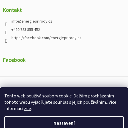
Kontakt
info
@
energieprirody.cz
+420 723 855 452
https://facebook.com/energieprirody.cz
Facebook
Vytvořil Shoptet
Tento web používá soubory cookie. Dalším procházením
Nakodoval:
Štefan Mazáň
tohoto webu vyjadřujete souhlas s jejich používáním.. Více
informací
zde
.
Copyright 2026
Energiepřirody.cz - Internetový obchod s
doplňky stravy
. Všechna práva vyhrazena.
Nastavení