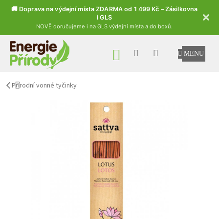
🚚 Doprava na výdejní místa ZDARMA od 1 499 Kč – Zásilkovna
i GLS
NOVĚ doručujeme i na GLS výdejní místa a do boxů.
Přejít na obsah
NÁKUPNÍ KOŠÍK
Přírodní vonné tyčinky