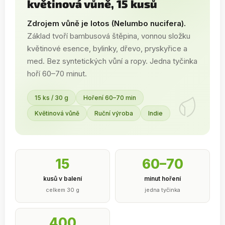
květinová vůně, 15 kusů
Zdrojem vůně je lotos (Nelumbo nucifera).
Základ tvoří bambusová štěpina, vonnou složku
květinové esence, bylinky, dřevo, pryskyřice a
med. Bez syntetických vůní a ropy. Jedna tyčinka
hoří 60–70 minut.
15 ks / 30 g
Hoření 60–70 min
Květinová vůně
Ruční výroba
Indie
15
60–70
kusů v balení
minut hoření
celkem 30 g
jedna tyčinka
400