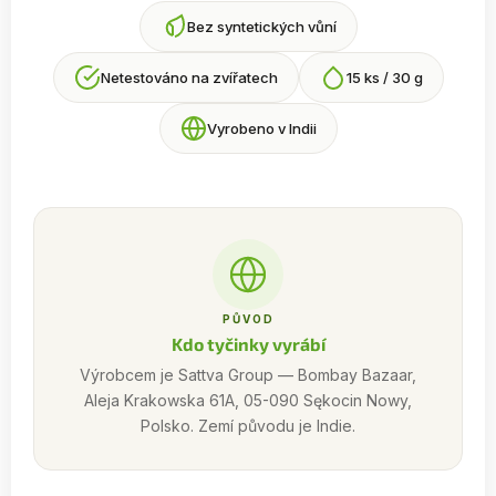
Bez syntetických vůní
Netestováno na zvířatech
15 ks / 30 g
Vyrobeno v Indii
PŮVOD
Kdo tyčinky vyrábí
Výrobcem je Sattva Group — Bombay Bazaar,
Aleja Krakowska 61A, 05-090 Sękocin Nowy,
Polsko. Zemí původu je Indie.