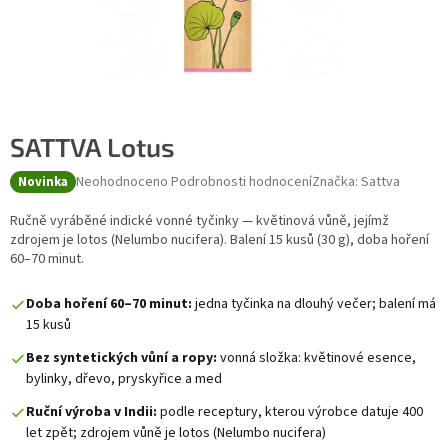
SATTVA Lotus
Průměrné hodnocení produktu je 0,0 z 5 hvězdiček.
Neohodnoceno
Podrobnosti hodnocení
Značka:
Sattva
Novinka
Ručně vyráběné indické vonné tyčinky — květinová vůně, jejímž
zdrojem je lotos (Nelumbo nucifera). Balení 15 kusů (30 g), doba hoření
60–70 minut.
Doba hoření 60–70 minut:
jedna tyčinka na dlouhý večer; balení má
15 kusů
Bez syntetických vůní a ropy:
vonná složka: květinové esence,
bylinky, dřevo, pryskyřice a med
Ruční výroba v Indii:
podle receptury, kterou výrobce datuje 400
let zpět; zdrojem vůně je lotos (Nelumbo nucifera)