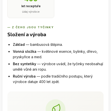
let receptuře
údaj výrobce
— Z ČEHO JSOU TYČINKY
Složení a výroba
Základ
— bambusová štěpina.
Vonná složka
— květinové esence, bylinky, dřevo,
pryskyřice a med.
Bez syntetiky
— výrobce uvádí, že tyčinky neobsahují
umělé vůně ani ropu.
Ruční výroba
— podle tradičního postupu, který
výrobce datuje 400 let zpět.