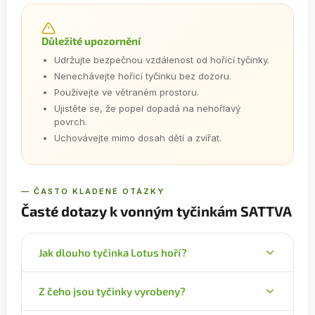
Důležité upozornění
Udržujte bezpečnou vzdálenost od hořící tyčinky.
Nenechávejte hořící tyčinku bez dozoru.
Používejte ve větraném prostoru.
Ujistěte se, že popel dopadá na nehořlavý
povrch.
Uchovávejte mimo dosah dětí a zvířat.
— ČASTO KLADENÉ OTÁZKY
Časté dotazy k vonným tyčinkám SATTVA
Jak dlouho tyčinka Lotus hoří?
Jedna tyčinka doutná 60 až 70 minut. V balení je
Z čeho jsou tyčinky vyrobeny?
15 kusů o celkové hmotnosti 30 g.