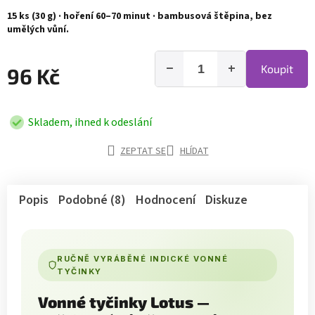
15 ks (30 g) · hoření 60–70 minut · bambusová štěpina, bez
umělých vůní.
−
+
Koupit
96 Kč
Skladem, ihned k odeslání
ZEPTAT SE
HLÍDAT
Popis
Podobné (8)
Hodnocení
Diskuze
RUČNĚ VYRÁBĚNÉ INDICKÉ VONNÉ
TYČINKY
Vonné tyčinky Lotus —