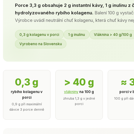
Porce 3,3 g obsahuje 2 g instantní kávy, 1 g inulinu z
hydrolyzovaného rybího kolagenu.
Balení 100 g vystačí
Výrobce uvádí neutrální chuť kolagenu, která chuť kávy nep
0,3 g kolagenu v porci
1 g inulinu
Vláknina > 40 g/100 g
Vyrobeno na Slovensku
0,3 g
> 40 g
≈ 
rybího kolagenu v
vlákniny
na 100 g
porcí v 
porci
zhruba 1,3 g v jedné
100 g při dá
porci
0,9 g při maximální
dávce 3 porce denně