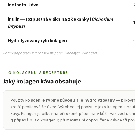
Instantní káva
Inulin — rozpustná vláknina z čekanky (
Cichorium
intybus
)
Hydrolyzovaný rybí kolagen
Podíly dopočteny z množství na porci uvedených výrobcem.
— O KOLAGENU V RECEPTUŘE
Jaký kolagen káva obsahuje
Použitý kolagen je
rybího původu
a je
hydrolyzovaný
— bílkovin
kratší peptidové řetězce. Výrobce jej popisuje jako kolagen s neut
kávy. Kolagen je bílkovina přirozeně přítomná v kůži, vazivech, c
g připadá 0,3 g kolagenu; při maximální doporučené dávce tří porc