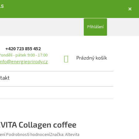
LS
Přihlášení
+420 723 855 452
Pondělí - pátek 9:00 - 17:00
NÁKUPNÍ KOŠÍK
Prázdný košík
info@energieprirody.cz
takt
VITA Collagen coffee
hodnocení produktu je 5,0 z 5 hvězdiček.
ení
Podrobnosti hodnocení
Značka:
Altevita