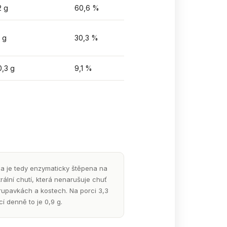
2 g
60,6 %
1 g
30,3 %
0,3 g
9,1 %
a je tedy enzymaticky štěpena na
rální chutí, která nenarušuje chuť
hrupavkách a kostech. Na porci 3,3
í denně to je 0,9 g.