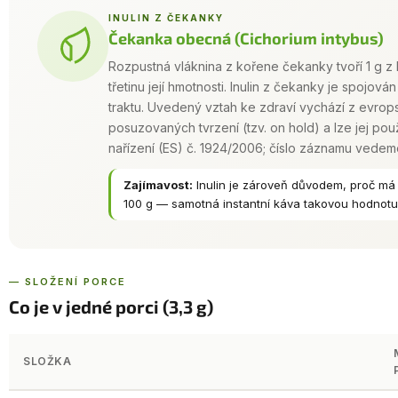
INULIN Z ČEKANKY
Čekanka obecná (Cichorium intybus)
Rozpustná vláknina z kořene čekanky tvoří 1 g z
třetinu její hmotnosti. Inulin z čekanky je spojová
traktu. Uvedený vztah ke zdraví vychází z evr
posuzovaných tvrzení (tzv. on hold) a lze jej použ
nařízení (ES) č. 1924/2006; číslo záznamu vede
Zajímavost:
Inulin je zároveň důvodem, proč má 
100 g — samotná instantní káva takovou hodnot
— SLOŽENÍ PORCE
Co je v jedné porci (3,3 g)
SLOŽKA