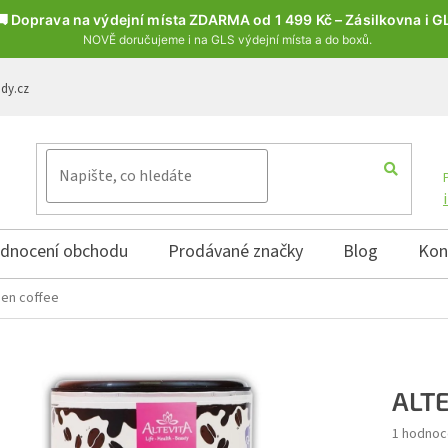
🚚 Doprava na výdejní místa ZDARMA od 1 499 Kč – Zásilkovna i G
NOVĚ doručujeme i na GLS výdejní místa a do boxů.
ody.cz
dnocení obchodu
Prodávané značky
Blog
Kon
gen coffee
ALTE
Průměrné 
1 hodnoc