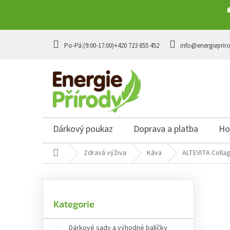
Přejít na obsah
+420 723 855 452
info@energieprir
Dárkový poukaz
Doprava a platba
Ho
Domů
Zdravá výživa
Káva
ALTEVITA Colla
Postranní panel
Přeskočit kategorie
Kategorie
Dárkové sady a výhodné balíčky