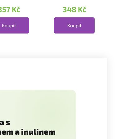
anky. Dávka 5 g
obsahuje 2 g kávy,...
357 Kč
348 Kč
Koupit
Koupit
a s
em a inulinem