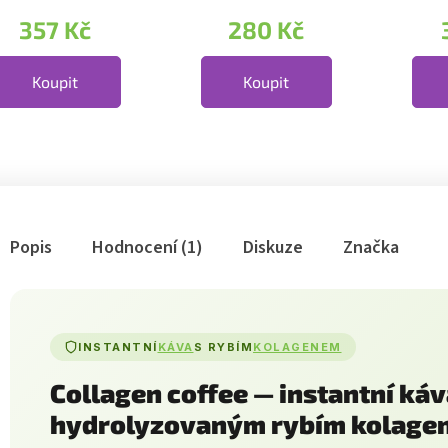
 čekanky. Porce 5
stvořili skvělý
z ček
357 Kč
280 Kč
..
kávový...
na...
Koupit
Koupit
Popis
Hodnocení (1)
Diskuze
Značka
INSTANTNÍ
KÁVA
S RYBÍM
KOLAGENEM
Collagen coffee — instantní káv
hydrolyzovaným rybím kolagen