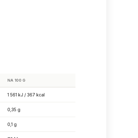
NA 100 G
1 561 kJ / 367 kcal
0,35 g
0,1 g