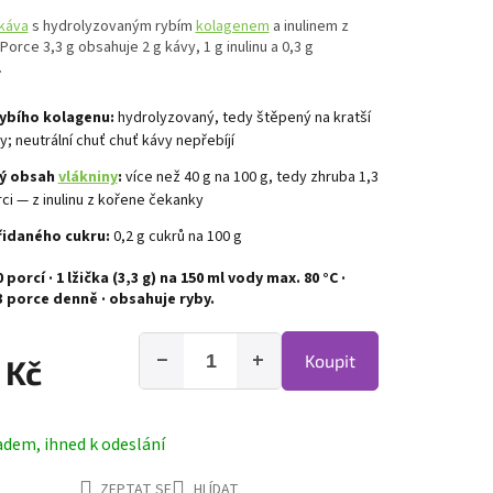
káva
s hydrolyzovaným rybím
kolagenem
a inulinem z
Porce 3,3 g obsahuje 2 g kávy, 1 g inulinu a 0,3 g
.
rybího kolagenu:
hydrolyzovaný, tedy štěpený na kratší
y; neutrální chuť chuť kávy nepřebíjí
ý obsah
vlákniny
:
více než 40 g na 100 g, tedy zhruba 1,3
rci — z inulinu z kořene čekanky
řidaného cukru:
0,2 g cukrů na 100 g
0 porcí · 1 lžička (3,3 g) na 150 ml vody max. 80 °C ·
3 porce denně · obsahuje ryby.
−
+
Koupit
 Kč
adem, ihned k odeslání
ZEPTAT SE
HLÍDAT