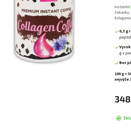
Instantní
čekanky. 
kolagenu
0,3 g 
peptid
Vysok
g v po
Bez p
100 g ≈ 3
nejvýše 
348
Skl