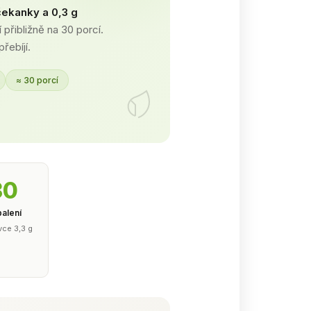
 čekanky a 0,3 g
 přibližně na 30 porcí.
řebíjí.
≈ 30 porcí
30
balení
vce 3,3 g