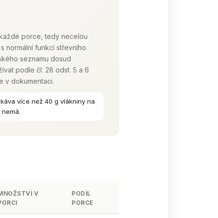
 každé porce, tedy necelou
n s normální funkcí střevního
opského seznamu dosud
ívat podle čl. 28 odst. 5 a 6
me v dokumentaci.
káva více než 40 g vlákniny na
u nemá.
MNOŽSTVÍ V
PODÍL
PORCI
PORCE