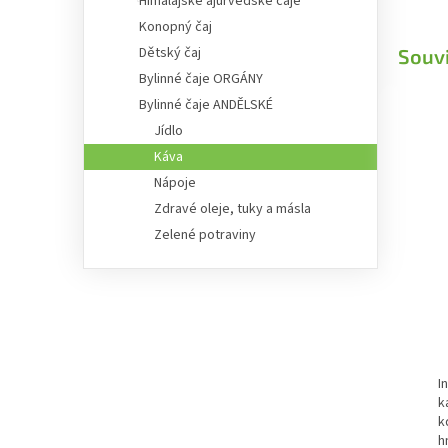
Himálajské ájurvédské čaje
Konopný čaj
Dětský čaj
Souvi
Bylinné čaje ORGÁNY
Bylinné čaje ANDĚLSKÉ
Jídlo
Káva
Nápoje
Zdravé oleje, tuky a másla
Zelené potraviny
I
k
k
h