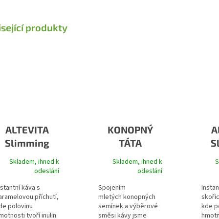
sející produkty
ALTEVITA
KONOPNÝ
A
Slimming
TÁTA
S
cafe karamel
KONOPNÁ
ca
Skladem, ihned k
Skladem, ihned k
S
KÁVA
odeslání
odeslání
nstantní káva s
Spojením
Instan
aramelovou příchutí,
mletých konopných
skořic
de polovinu
semínek a výběrové
kde p
motnosti tvoří inulin
směsi kávy jsme
hmotno