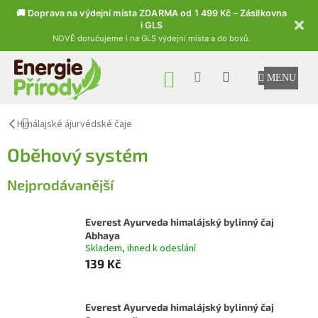
🚚 Doprava na výdejní místa ZDARMA od 1 499 Kč – Zásilkovna
i GLS
NOVĚ doručujeme i na GLS výdejní místa a do boxů.
Přejít na obsah
NÁKUPNÍ KOŠÍK
Himálajské ájurvédské čaje
Oběhový systém
Nejprodávanější
Everest Ayurveda himalájský bylinný čaj
Abhaya
Skladem, ihned k odeslání
139 Kč
Everest Ayurveda himalájský bylinný čaj