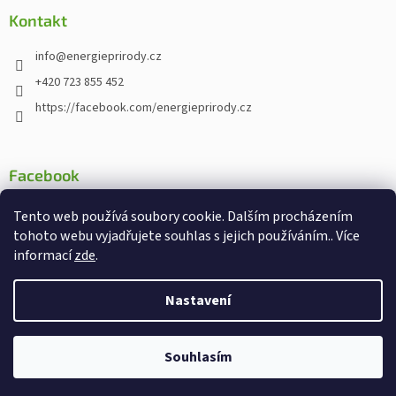
Kontakt
info
@
energieprirody.cz
+420 723 855 452
https://facebook.com/energieprirody.cz
Facebook
Tento web používá soubory cookie. Dalším procházením
tohoto webu vyjadřujete souhlas s jejich používáním.. Více
informací
zde
.
Vytvořil Shoptet
Nakodoval:
Štefan Mazáň
Nastavení
Copyright 2026
Energiepřirody.cz - Internetový obchod s
Souhlasím
doplňky stravy
. Všechna práva vyhrazena.