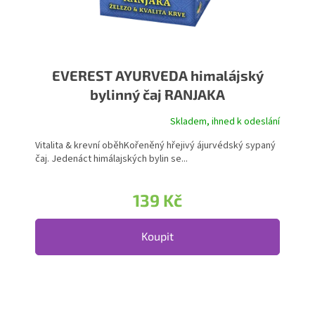
EVEREST AYURVEDA himalájský
bylinný čaj RANJAKA
Skladem, ihned k odeslání
Průměrné hodnocení produktu je 5,0 z 5 hvězdiček.
Vitalita & krevní oběhKořeněný hřejivý ájurvédský sypaný
čaj. Jedenáct himálajských bylin se...
139 Kč
Koupit