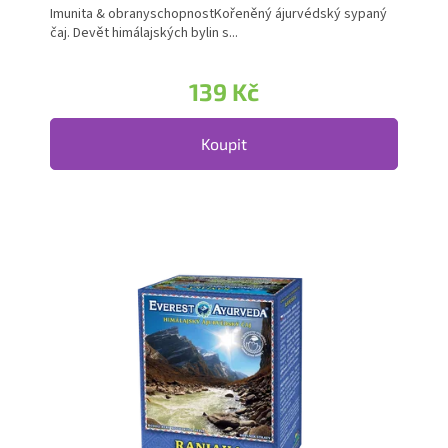
Imunita & obranyschopnostKořeněný ájurvédský sypaný
čaj. Devět himálajských bylin s...
139 Kč
Koupit