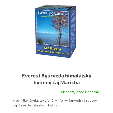
Everest Ayurveda himalájský
bylinný čaj Maricha
Skladem, ihned k odeslání
Průměrné hodnocení produktu je 5,0 z 5 hvězdiček.
Krevní tlak & vitalitaKořeněný hřejivý ájurvédský sypaný
čaj. Devět himálajských bylin s...