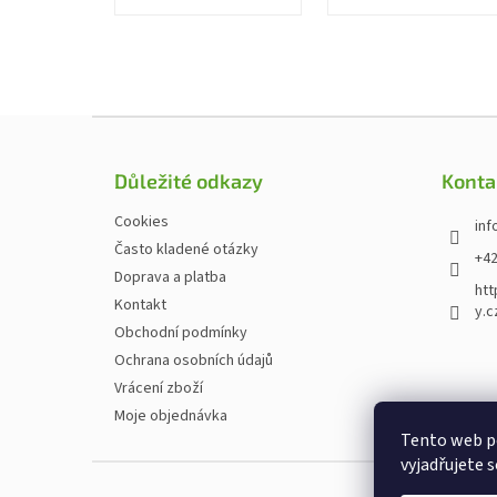
Zápatí
Důležité odkazy
Konta
Cookies
inf
Často kladené otázky
+42
Doprava a platba
htt
Kontakt
y.c
Obchodní podmínky
Ochrana osobních údajů
Vrácení zboží
Moje objednávka
Tento web p
vyjadřujete s