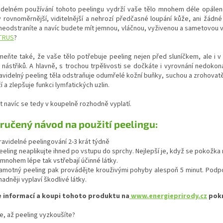
videlném používání tohoto peelingu vydrží vaše tělo mnohem déle opálen
rovnoměrnější, viditelnější a nehrozí předčasné loupání kůže, ani žádné
 neodstraníte a navíc budete mít jemnou, vláčnou, vyživenou a sametovou 
TRUS
?
eňte také, že vaše tělo potřebuje peeling nejen před sluníčkem, ale i v
nástřiků. A hlavně, s trochou trpělivosti se dočkáte i vyrovnání nedokonal
avidelný peeling těla odstraňuje odumřelé kožní buňky, suchou a zrohovatě
í a zlepšuje funkci lymfatických uzlin.
t navíc se tedy v koupelně rozhodně vyplatí.
učený návod na použití peelingu:
ravidelné peelingování 2-3 krát týdně
eeling neaplikujte ihned po vstupu do sprchy. Nejlepší je, když se pokožka
 mnohem lépe tak vstřebají účinné látky.
amotný peeling pak provádějte krouživými pohyby alespoň 5 minut. Podpoř
nadněji vyplaví škodlivé látky.
e informací a koupi tohoto produktu na
www.energieprirody.cz
pokr
e, až peeling vyzkoušíte?