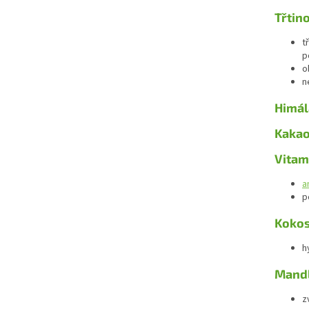
Třtin
t
p
o
n
Himál
Kaka
Vitam
a
p
Kokos
h
Mandl
z