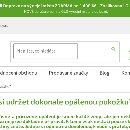
🚚 Doprava na výdejní místa ZDARMA od 1 499 Kč – Zásilkovna i G
NOVĚ doručujeme i na GLS výdejní místa a do boxů.
ody.cz
dnocení obchodu
Prodávané značky
Blog
Kon
kožku?
 si udržet dokonale opálenou pokožku
ásné a přirozené opálení je snem každé ženy, ale jen někt
u nejprve důkladně připravit. K tomu však nestačí pouze sk
chny znáte. Jedete s rodinou na dovolenou, k vodě s přáteli