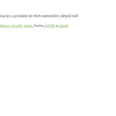
jší práci a pronikne do těch nejmenších záhybů naší
železo
,
draslík
,
zinek
, fosfor,
hořčík
a
vápník