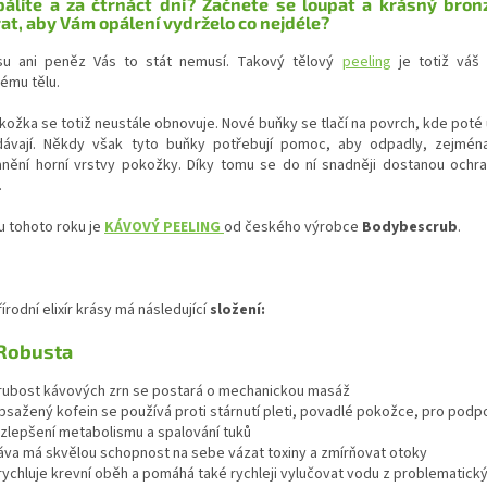
álíte a za čtrnáct dní? Začnete se loupat a krásný bron
at, aby Vám opálení vydrželo co nejdéle?
u ani peněz Vás to stát nemusí. Takový tělový
peeling
je totiž váš 
ému tělu.
ožka se totiž neustále obnovuje. Nové buňky se tlačí na povrch, kde poté 
ávají. Někdy však tyto buňky potřebují pomoc, aby odpadly, zejmé
anění horní vrstvy pokožky. Díky tomu se do ní snadněji dostanou ochr
.
u tohoto roku je
KÁVOVÝ PEELING
od českého výrobce
Bodybescrub
.
írodní elixír krásy má následující
složení:
Robusta
rubost kávových zrn se postará o mechanickou masáž
bsažený kofein se používá proti stárnutí pleti, povadlé pokožce, pro pod
 zlepšení metabolismu a spalování tuků
áva má skvělou schopnost na sebe vázat toxiny a zmírňovat otoky
rychluje krevní oběh a pomáhá také rychleji vylučovat vodu z problematický