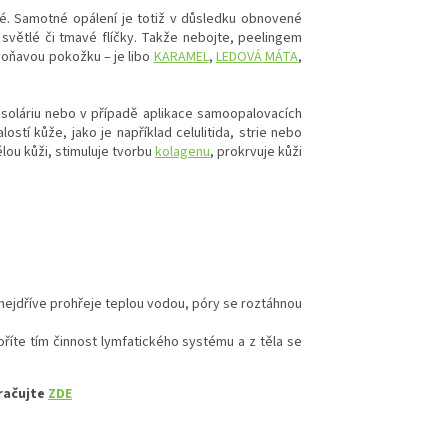
é. Samotné opálení je totiž v důsledku obnovené
 světlé či tmavé flíčky. Takže nebojte, peelingem
voňavou pokožku – je libo
KARAMEL
,
LEDOVÁ MÁTA
,
 soláriu nebo v případě aplikace samoopalovacích
ostí kůže, jako je například celulitida, strie nebo
lou kůži, stimuluje tvorbu
kolagenu
, prokrvuje kůži
 nejdříve prohřeje teplou vodou, póry se roztáhnou
íte tím činnost lymfatického systému a z těla se
ačujte
ZDE