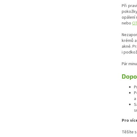
Při pra
pokožky 
opálení
nebo
CI
Nezapom
krémů a 
akné. Pr
i podkož
Pár minu
Dopor
P
P
a
S
s
Pro víc
Těšíte s