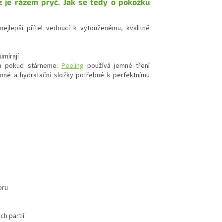
z je rázem pryč. Jak se tedy o pokožku
nejlepší přítel vedoucí k vytouženému, kvalitně
umírají
na pokud stárneme.
Peeling
používá jemné tření
anné a hydratační složky potřebné k perfektnímu
poru
ch partií