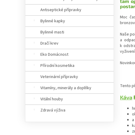
tam op
postar
Antiseptické přípravky
Moc čas
Bylinné kapky
bronzov
Bylinné masti
Naše pok
a odpad
Dračí krev
k odstr
vyživení
Eko Domácnost
Novinko
Přírodní kosmetika
Veterinární přípravky
Tento př
Vitamíny, minerály a doplňky
Káva
Vitální houby
h
Zdravá výživa
o
a
k
z