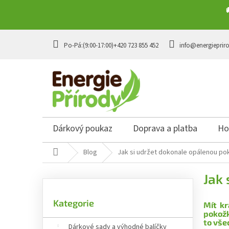
Přejít na obsah
+420 723 855 452
info@energieprir
Dárkový poukaz
Doprava a platba
Ho
Domů
Blog
Jak si udržet dokonale opálenou po
Postranní panel
Jak
Přeskočit kategorie
Kategorie
Mít kr
pokožk
to vše
Dárkové sady a výhodné balíčky