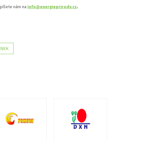
apíšete nám na
info@energieprirody.cz
.
ÁNEK