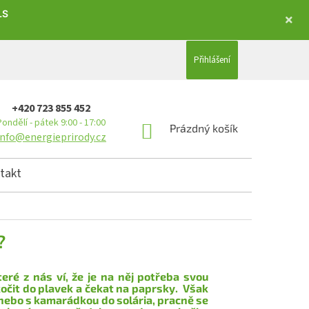
LS
Přihlášení
+420 723 855 452
Pondělí - pátek 9:00 - 17:00
NÁKUPNÍ KOŠÍK
Prázdný košík
info@energieprirody.cz
takt
?
eré z nás ví, že je na něj potřeba svou
očit do plavek a čekat na paprsky. Však
, nebo s kamarádkou do solária, pracně se