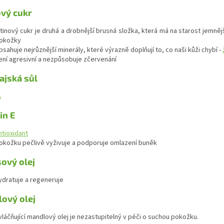
ový cukr
řtinový cukr je druhá a drobnější brusná složka, která má na starost jemně
okožky
bsahuje nejrůznější minerály, které výrazně doplňují to, co naši kůži chybí -
ení agresivní a nezpůsobuje zčervenání
ajská sůl
o
in E
ntioxidant
okožku pečlivě vyživuje a podporuje omlazení buněk
ový olej
ydratuje a regeneruje
ový olej
vláčňující mandlový olej je nezastupitelný v péči o suchou pokožku.