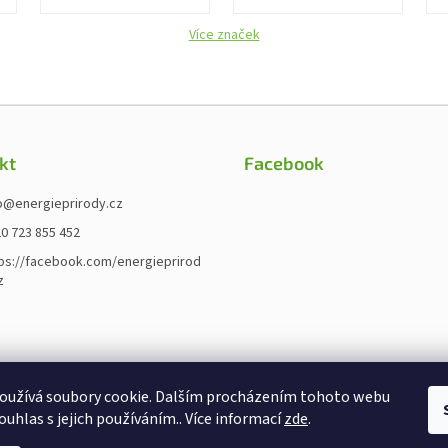
Více značek
kt
Facebook
o
@
energieprirody.cz
0 723 855 452
ps://facebook.com/energieprirod
z
oužívá soubory cookie. Dalším procházením tohoto webu
ouhlas s jejich používáním.. Více informací
zde
.