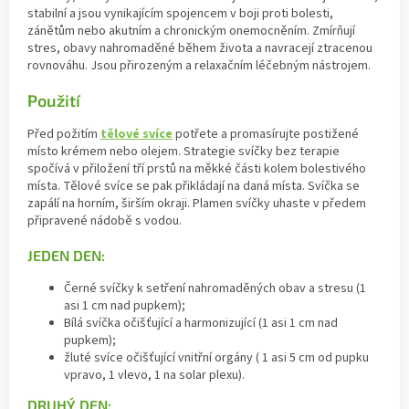
stabilní a jsou vynikajícím spojencem v boji proti bolesti,
zánětům nebo akutním a chronickým onemocněním. Zmírňují
stres, obavy nahromaděné během života a navracejí ztracenou
rovnováhu. Jsou přirozeným a relaxačním léčebným nástrojem.
Použití
Před požitím
tělové svíce
potřete a promasírujte postižené
místo krémem nebo olejem. Strategie svíčky bez terapie
spočívá v přiložení tří prstů na měkké části kolem bolestivého
místa. Tělové svíce se pak přikládají na daná místa. Svíčka se
zapálí na horním, širším okraji. Plamen svíčky uhaste v předem
připravené nádobě s vodou.
JEDEN DEN:
Černé svíčky k setření nahromaděných obav a stresu (1
asi 1 cm nad pupkem);
Bílá svíčka očišťující a harmonizující (1 asi 1 cm nad
pupkem);
žluté svíce očišťující vnitřní orgány ( 1 asi 5 cm od pupku
vpravo, 1 vlevo, 1 na solar plexu).
DRUHÝ DEN: