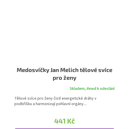
Medosvíčky Jan Melich tělové svíce
pro ženy
Skladem, ihned k odeslání
Průměrné hodnocení produktu je 5,0 z 5 hvězdiček.
Tělové svíce pro ženy čistí energetické dráhy v
podbřišku a harmonizují pohlavní orgány....
441 Kč