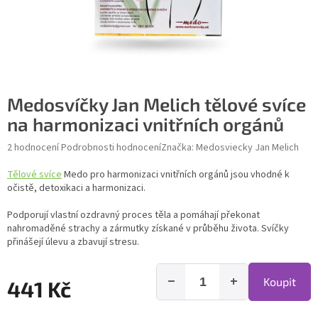
Medosvíčky Jan Melich tělové svíce
na harmonizaci vnitřních orgánů
Průměrné hodnocení produktu je 5,0 z 5 hvězdiček.
2 hodnocení
Podrobnosti hodnocení
Značka:
Medosviecky Jan Melich
Tělové svíce
Medo pro harmonizaci vnitřních orgánů jsou vhodné k
očistě, detoxikaci a harmonizaci.
Podporují vlastní ozdravný proces těla a pomáhají překonat
nahromaděné strachy a zármutky získané v průběhu života. Svíčky
přinášejí úlevu a zbavují stresu.
−
+
Koupit
441 Kč