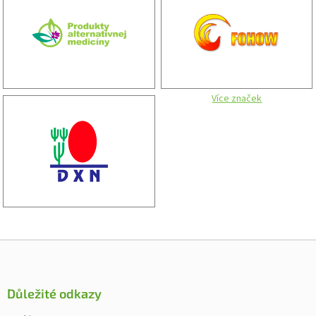
Více značek
Zápatí
Důležité odkazy