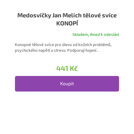
Medosvíčky Jan Melich tělové svíce
KONOPÍ
Skladem, ihned k odeslání
Průměrné hodnocení produktu je 5,0 z 5 hvězdiček.
Konopné tělové svíce pro úlevu od kožních problémů,
psychického napětí a stresu. Podporují hojení...
441 Kč
Koupit