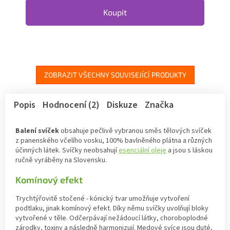
Koupit
ZOBRAZIT VŠECHNY SOUVISEJÍCÍ PRODUKTY
Popis
Hodnocení (2)
Diskuze
Značka
Balení svíček
obsahuje pečlivě vybranou směs tělových svíček
z panenského včelího vosku, 100% bavlněného plátna a různých
účinných látek. Svíčky neobsahují
esenciální oleje
a jsou s láskou
ručně vyráběny na Slovensku.
Komínový efekt
Trychtýřovitě stočené - kónický tvar umožňuje vytvoření
podtlaku, jinak komínový efekt. Díky němu svíčky uvolňují bloky
vytvořené v těle. Odčerpávají nežádoucí látky, choroboplodné
zárodky, toxiny a následně harmonizují. Medové svíce jsou duté,