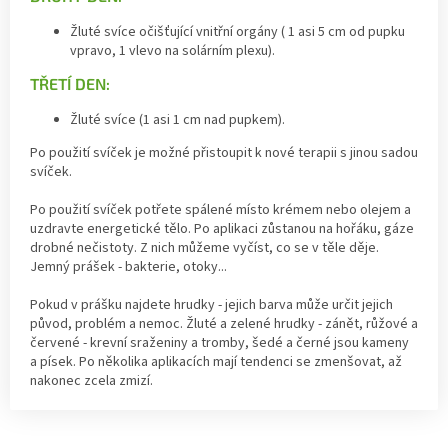
Žluté svíce očišťující vnitřní orgány ( 1 asi 5 cm od pupku
vpravo, 1 vlevo na solárním plexu).
TŘETÍ DEN:
Žluté svíce (1 asi 1 cm nad pupkem).
Po použití svíček je možné přistoupit k nové terapii s jinou sadou
svíček.
Po použití svíček potřete spálené místo krémem nebo olejem a
uzdravte energetické tělo. Po aplikaci zůstanou na hořáku, gáze
drobné nečistoty. Z nich můžeme vyčíst, co se v těle děje.
Jemný prášek - bakterie, otoky...
Pokud v prášku najdete hrudky - jejich barva může určit jejich
původ, problém a nemoc. Žluté a zelené hrudky - zánět, růžové a
červené - krevní sraženiny a tromby, šedé a černé jsou kameny
a písek. Po několika aplikacích mají tendenci se zmenšovat, až
nakonec zcela zmizí.