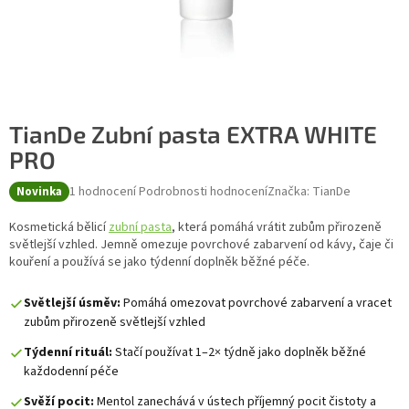
TianDe Zubní pasta EXTRA WHITE
PRO
Průměrné hodnocení produktu je 5,0 z 5 hvězdiček.
1 hodnocení
Podrobnosti hodnocení
Značka:
TianDe
Novinka
Kosmetická bělicí
zubní pasta
, která pomáhá vrátit zubům přirozeně
světlejší vzhled. Jemně omezuje povrchové zabarvení od kávy, čaje či
kouření a používá se jako týdenní doplněk běžné péče.
Světlejší úsměv:
Pomáhá omezovat povrchové zabarvení a vracet
zubům přirozeně světlejší vzhled
Týdenní rituál:
Stačí používat 1–2× týdně jako doplněk běžné
každodenní péče
Svěží pocit:
Mentol zanechává v ústech příjemný pocit čistoty a