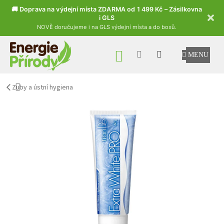
🚚 Doprava na výdejní místa ZDARMA od 1 499 Kč – Zásilkovna
i GLS
NOVĚ doručujeme i na GLS výdejní místa a do boxů.
Přejít na obsah
NÁKUPNÍ KOŠÍK
Zuby a ústní hygiena