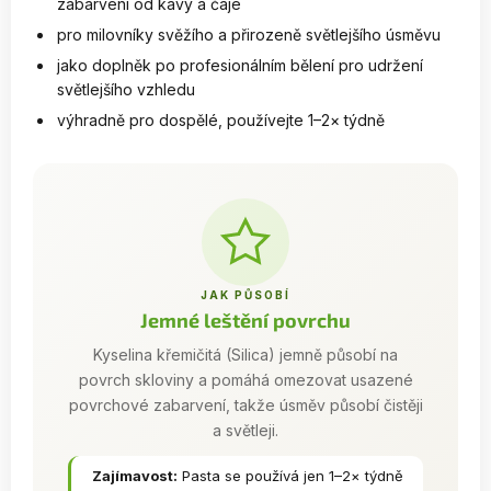
zabarvení od kávy a čaje
pro milovníky svěžího a přirozeně světlejšího úsměvu
jako doplněk po profesionálním bělení pro udržení
světlejšího vzhledu
výhradně pro dospělé, používejte 1–2× týdně
JAK PŮSOBÍ
Jemné leštění povrchu
Kyselina křemičitá (Silica) jemně působí na
povrch skloviny a pomáhá omezovat usazené
povrchové zabarvení, takže úsměv působí čistěji
a světleji.
Zajímavost:
Pasta se používá jen 1–2× týdně