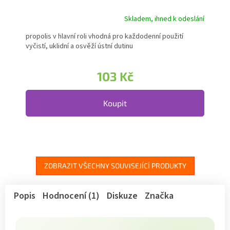
Skladem, ihned k odeslání
Průměrné hodnocení produktu je 5,0 z 5 hvězdiček.
propolis v hlavní roli vhodná pro každodenní použití
vyčistí, uklidní a osvěží ústní dutinu
103 Kč
Koupit
ZOBRAZIT VŠECHNY SOUVISEJÍCÍ PRODUKTY
Popis
Hodnocení (1)
Diskuze
Značka