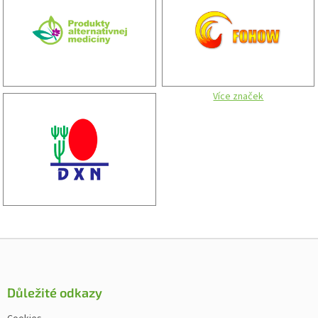
Více značek
Zápatí
Důležité odkazy