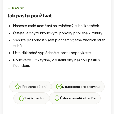
— NÁVOD
Jak pastu používat
Naneste malé množství na zvlhčený zubní kartáček.
Čistěte jemnými krouživými pohyby přibližně 2 minuty.
Věnujte pozornost všem plochám včetně zadních stran
zubů.
Ústa důkladně vypláchněte; pastu nepolykejte.
Používejte 1–2× týdně, v ostatní dny běžnou pastu s
fluoridem.
Přirozené bělení
S fluoridem pro sklovinu
Svěží mentol
Ústní kosmetika tianDe