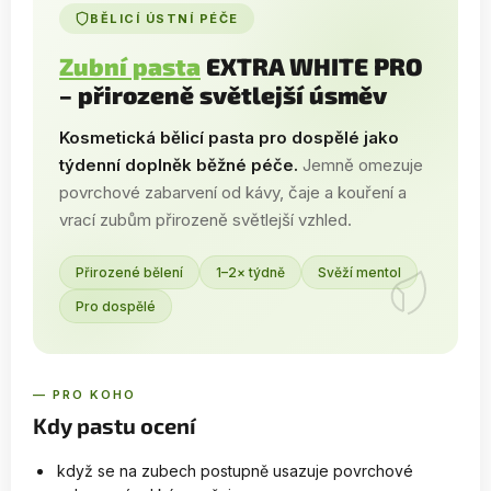
BĚLICÍ ÚSTNÍ PÉČE
Zubní pasta
EXTRA WHITE PRO
– přirozeně světlejší úsměv
Kosmetická bělicí pasta pro dospělé jako
týdenní doplněk běžné péče.
Jemně omezuje
povrchové zabarvení od kávy, čaje a kouření a
vrací zubům přirozeně světlejší vzhled.
Přirozené bělení
1–2× týdně
Svěží mentol
Pro dospělé
— PRO KOHO
Kdy pastu ocení
když se na zubech postupně usazuje povrchové