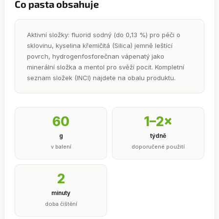
Co pasta obsahuje
Aktivní složky: fluorid sodný (do 0,13 %) pro péči o
sklovinu, kyselina křemičitá (Silica) jemně leštící
povrch, hydrogenfosforečnan vápenatý jako
minerální složka a mentol pro svěží pocit. Kompletní
seznam složek (INCI) najdete na obalu produktu.
60
1–2×
g
týdně
v balení
doporučené použití
2
minuty
doba čištění