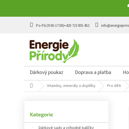
Přejít na obsah
+420 723 855 452
info@energieprir
Dárkový poukaz
Doprava a platba
Ho
Domů
Vitamíny, minerály a doplňky
Pro děti
Postranní panel
Přeskočit kategorie
Kategorie
Dárkové sady a výhodné balíčky