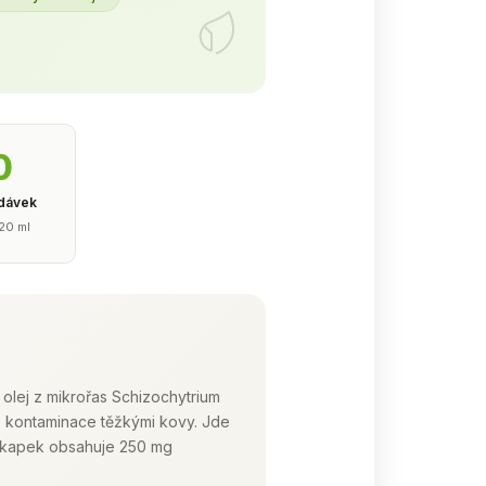
0
 dávek
 20 ml
olej z mikrořas Schizochytrium
z kontaminace těžkými kovy. Jde
14 kapek obsahuje 250 mg