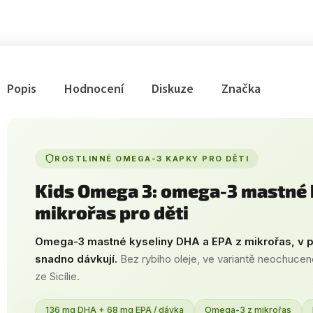
Popis
Hodnocení
Diskuze
Značka
ROSTLINNÉ OMEGA-3 KAPKY PRO DĚTI
Kids Omega 3: omega-3 mastné 
mikrořas pro děti
Omega-3 mastné kyseliny DHA a EPA z mikrořas, v 
snadno dávkují.
Bez rybího oleje, ve variantě neochucené
ze Sicílie.
136 mg DHA + 68 mg EPA / dávka
Omega-3 z mikrořas