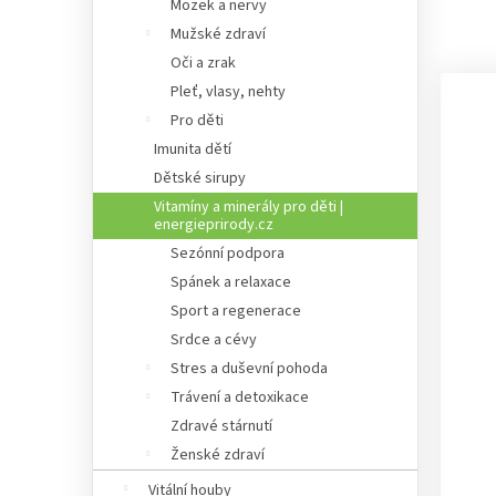
Mozek a nervy
Mužské zdraví
Oči a zrak
Pleť, vlasy, nehty
Pro děti
Imunita dětí
Dětské sirupy
Vitamíny a minerály pro děti |
energieprirody.cz
Sezónní podpora
Spánek a relaxace
Sport a regenerace
Srdce a cévy
Stres a duševní pohoda
Trávení a detoxikace
Zdravé stárnutí
Ženské zdraví
Vitální houby