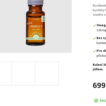
Rostlinn
kyseliny 
snadno se
Omega
136 mg
Bez ry
kontam
Pro d
příchut
Balení 2
jídlem.
699
Skl