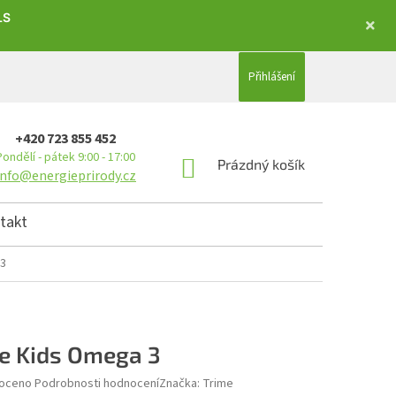
LS
Přihlášení
+420 723 855 452
Pondělí - pátek 9:00 - 17:00
NÁKUPNÍ KOŠÍK
Prázdný košík
info@energieprirody.cz
takt
 3
e Kids Omega 3
hodnocení produktu je 0,0 z 5 hvězdiček.
oceno
Podrobnosti hodnocení
Značka:
Trime