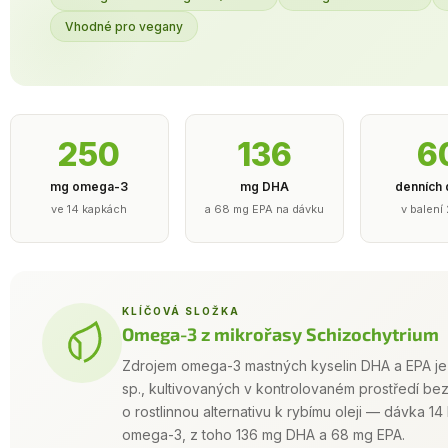
Vhodné pro vegany
250
136
6
mg omega-3
mg DHA
denních
ve 14 kapkách
a 68 mg EPA na dávku
v balení
KLÍČOVÁ SLOŽKA
Omega-3 z mikrořasy Schizochytrium
Zdrojem omega-3 mastných kyselin DHA a EPA je 
sp., kultivovaných v kontrolovaném prostředí be
o rostlinnou alternativu k rybímu oleji — dávka 
omega-3, z toho 136 mg DHA a 68 mg EPA.