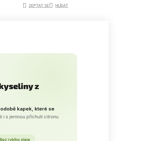
ZEPTAT SE
HLÍDAT
kyseliny z
podobě kapek, které se
 i s jemnou příchutí citronu
Bez rybího oleje