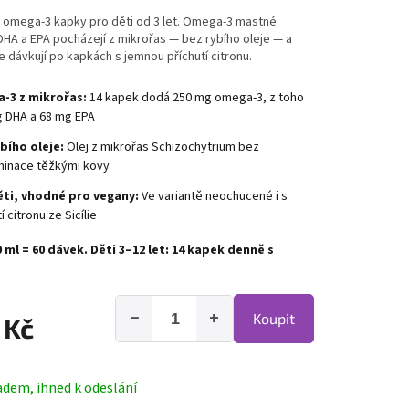
é omega-3 kapky pro děti od 3 let. Omega-3 mastné
DHA a EPA pocházejí z mikrořas — bez rybího oleje — a
 dávkují po kapkách s jemnou příchutí citronu.
-3 z mikrořas:
14 kapek dodá 250 mg omega-3, z toho
 DHA a 68 mg EPA
bího oleje:
Olej z mikrořas Schizochytrium bez
inace těžkými kovy
ěti, vhodné pro vegany:
Ve variantě neochucené i s
í citronu ze Sicílie
0 ml = 60 dávek. Děti 3–12 let: 14 kapek denně s
−
+
Koupit
 Kč
adem, ihned k odeslání