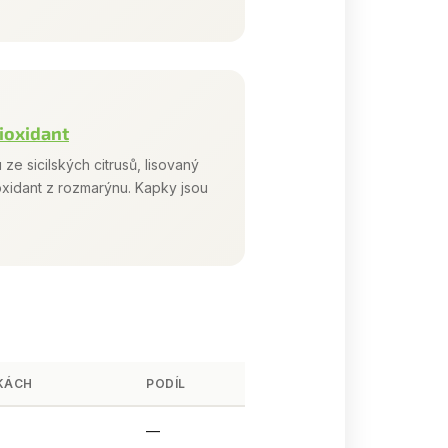
ioxidant
 ze sicilských citrusů, lisovaný
tioxidant z rozmarýnu. Kapky jsou
PKÁCH
PODÍL
—