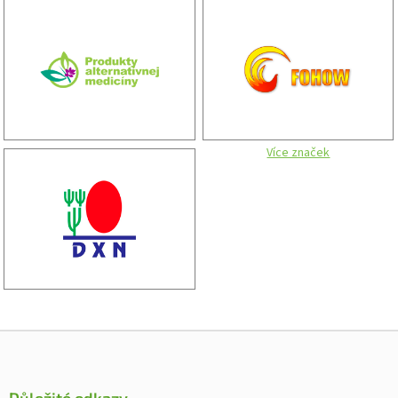
Více značek
Zápatí
Důležité odkazy