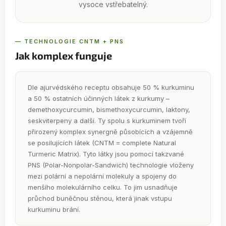
vysoce vstřebatelný.
— TECHNOLOGIE CNTM + PNS
Jak komplex funguje
Dle ajurvédského receptu obsahuje 50 % kurkuminu
a 50 % ostatních účinných látek z kurkumy –
demethoxycurcumin, bismethoxycurcumin, laktony,
seskviterpeny a další. Ty spolu s kurkuminem tvoří
přirozený komplex synergně působících a vzájemně
se posilujících látek (CNTM = complete Natural
Turmeric Matrix). Tyto látky jsou pomocí takzvané
PNS (Polar-Nonpolar-Sandwich) technologie vloženy
mezi polární a nepolární molekuly a spojeny do
menšího molekulárního celku. To jim usnadňuje
průchod buněčnou stěnou, která jinak vstupu
kurkuminu brání.