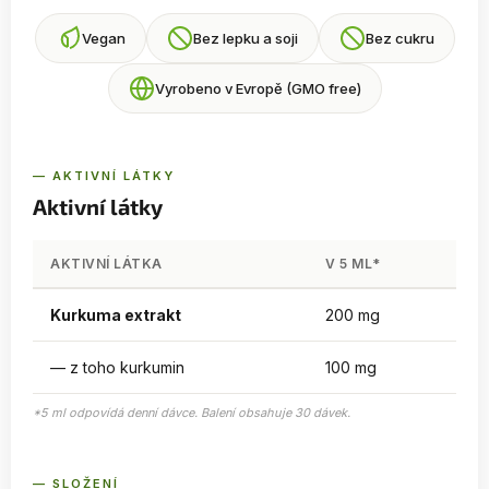
Vegan
Bez lepku a soji
Bez cukru
Vyrobeno v Evropě (GMO free)
— AKTIVNÍ LÁTKY
Aktivní látky
AKTIVNÍ LÁTKA
V 5 ML*
Kurkuma extrakt
200 mg
— z toho kurkumin
100 mg
*5 ml odpovídá denní dávce. Balení obsahuje 30 dávek.
— SLOŽENÍ