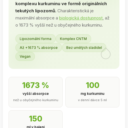
komplexu kurkuminu ve formě originálních
tekutých lipozomů.
Charakteristická je
maximální absorpce a
biologická dostupnost
, až
o 1673 % vyšší než u obyčejného kurkuminu.
Lipozomální forma
Komplex CNTM
Až +1673 % absorpce
Bez umělých sladidel
Vegan
1673 %
100
vyšší absorpce
mg kurkuminu
než u obyčejného kurkuminu
v denní dávce 5 ml
150
ml v balení