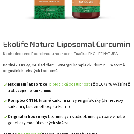
Ekolife Natura Liposomal Curcumin
Průměrné hodnocení produktu je 0,0 z 5 hvězdiček.
Neohodnoceno
Podrobnosti hodnocení
Značka:
EKOLIFE NATURA
Doplněk stravy, se sladidlem. Synergní komplex kurkuminu ve formě
originálních tekutých lipozomů.
Maximální absorpce:
biologická dostupnost
až o 1673 % vyšší než
u obyčejného kurkuminu
Komplex CNTM:
kromě kurkuminu i synergní složky (demethoxy
kurkumin, bisdemethoxy kurkumin)
Originální lipozomy:
bez umělých sladidel, umělých barviv nebo
geneticky modifikovaných složek