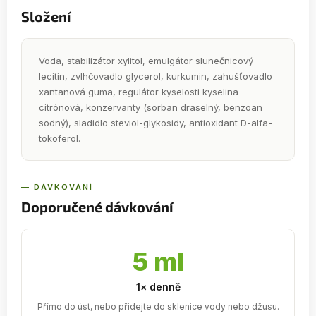
Složení
Voda, stabilizátor xylitol, emulgátor slunečnicový
lecitin, zvlhčovadlo glycerol, kurkumin, zahušťovadlo
xantanová guma, regulátor kyselosti kyselina
citrónová, konzervanty (sorban draselný, benzoan
sodný), sladidlo steviol-glykosidy, antioxidant D-alfa-
tokoferol.
— DÁVKOVÁNÍ
Doporučené dávkování
5 ml
1× denně
Přímo do úst, nebo přidejte do sklenice vody nebo džusu.