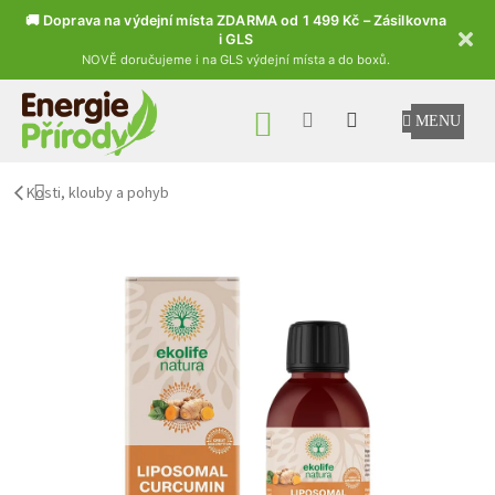
🚚 Doprava na výdejní místa ZDARMA od 1 499 Kč – Zásilkovna
i GLS
NOVĚ doručujeme i na GLS výdejní místa a do boxů.
Přejít na obsah
NÁKUPNÍ KOŠÍK
Kosti, klouby a pohyb