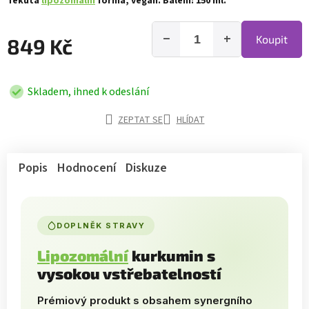
Tekutá
lipozomální
forma, vegan. Balení: 150 ml.
−
+
Koupit
849 Kč
Skladem, ihned k odeslání
ZEPTAT SE
HLÍDAT
Popis
Hodnocení
Diskuze
DOPLNĚK STRAVY
Lipozomální
kurkumin s
vysokou vstřebatelností
Prémiový produkt s obsahem synergního