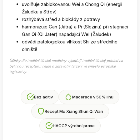
uvolňuje zablokovanou Wei a Chong Qi (energii
Žaludku a Střev)
rozhýbává střed a blokády z potravy
harmonizuje Gan (Játra) a Pi (Slezinu) při stagnaci
Gan Qi (Qi Jater) napadající Wei (Žaludek)
odvádí patologickou vlhkost Shi ze středního
ohniště
Účinky dle tradiční čínské medicíny vyjadřují tradiční čínský pohled na
bylinnou recepturu; nejde o zdravotní tvrzení ve smyslu evropské
legislativy.
Bez aditiv
Macerace v 50% lihu
Recept Mu Xiang Shun Qi Wan
HACCP výrobní praxe