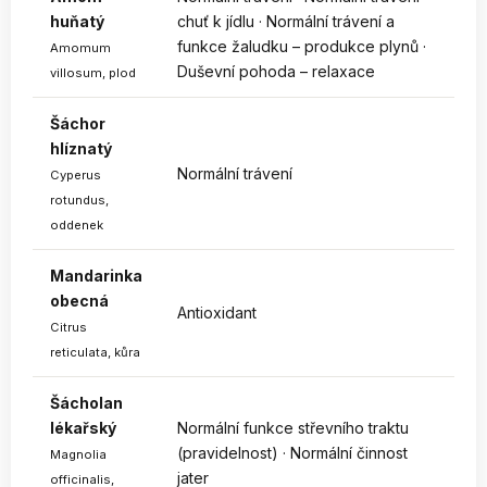
huňatý
chuť k jídlu · Normální trávení a
funkce žaludku – produkce plynů ·
Amomum
Duševní pohoda – relaxace
villosum, plod
Šáchor
hlíznatý
Normální trávení
Cyperus
rotundus,
oddenek
Mandarinka
obecná
Antioxidant
Citrus
reticulata, kůra
Šácholan
lékařský
Normální funkce střevního traktu
(pravidelnost) · Normální činnost
Magnolia
jater
officinalis,