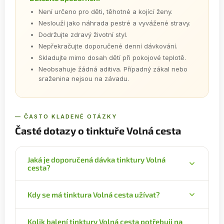
Není určeno pro děti, těhotné a kojící ženy.
Neslouží jako náhrada pestré a vyvážené stravy.
Dodržujte zdravý životní styl.
Nepřekračujte doporučené denní dávkování.
Skladujte mimo dosah dětí při pokojové teplotě.
Neobsahuje žádná aditiva. Případný zákal nebo
sraženina nejsou na závadu.
— ČASTO KLADENÉ OTÁZKY
Časté dotazy o tinktuře Volná cesta
Jaká je doporučená dávka tinktury Volná
cesta?
Denní dávka je 1 kapka na 1 kg tělesné hmotnosti.
Kdy se má tinktura Volná cesta užívat?
Denní dávku rozdělte na dvě části, ráno a večer –
pokud vážíte 70 kg, dáte si 35 kapek ráno a 35
Tinktury užívejte nalačno. Minimální odstup je 30
kapek večer.
Kolik balení tinktury Volná cesta potřebuji na