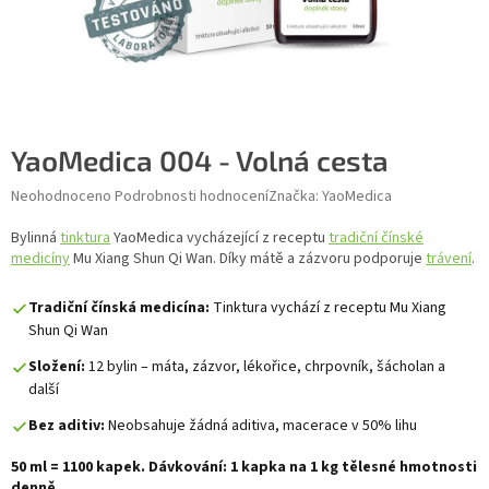
YaoMedica 004 - Volná cesta
Průměrné hodnocení produktu je 0,0 z 5 hvězdiček.
Neohodnoceno
Podrobnosti hodnocení
Značka:
YaoMedica
Bylinná
tinktura
YaoMedica vycházející z receptu
tradiční čínské
medicíny
Mu Xiang Shun Qi Wan. Díky mátě a zázvoru podporuje
trávení
.
Tradiční čínská medicína:
Tinktura vychází z receptu Mu Xiang
Shun Qi Wan
Složení:
12 bylin – máta, zázvor, lékořice, chrpovník, šácholan a
další
Bez aditiv:
Neobsahuje žádná aditiva, macerace v 50% lihu
50 ml = 1100 kapek. Dávkování: 1 kapka na 1 kg tělesné hmotnosti
denně.