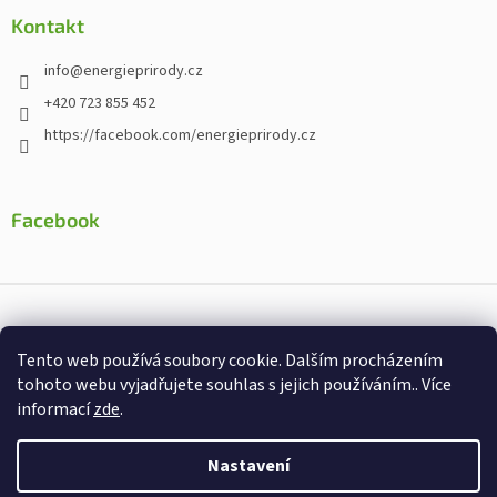
Kontakt
info
@
energieprirody.cz
+420 723 855 452
https://facebook.com/energieprirody.cz
Facebook
Vytvořil Shoptet
Tento web používá soubory cookie. Dalším procházením
Nakodoval:
Štefan Mazáň
tohoto webu vyjadřujete souhlas s jejich používáním.. Více
informací
zde
.
Copyright 2026
Energiepřirody.cz - Internetový obchod s
doplňky stravy
. Všechna práva vyhrazena.
Nastavení