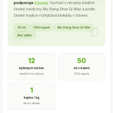
podporuje
trávení
.
Vychází z receptu tradiční
čínské medicíny Mu Xiang Shun Qi Wan a podle
čínské tradice rozhýbává blokády v trávení.
50 ml
1100 kapek
Mu Xiang Shun Qi Wan
Bez aditiv
12
50
bylinných složek
ml v balení
tradiční receptura
1100 kapek
1
kapka / kg
denní dávka