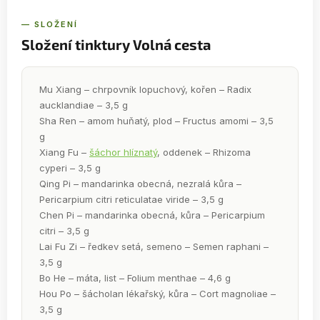
— SLOŽENÍ
Složení tinktury Volná cesta
Mu Xiang – chrpovník lopuchový, kořen – Radix
aucklandiae – 3,5 g
Sha Ren – amom huňatý, plod – Fructus amomi – 3,5
g
Xiang Fu –
šáchor hlíznatý
, oddenek – Rhizoma
cyperi – 3,5 g
Qing Pi – mandarinka obecná, nezralá kůra –
Pericarpium citri reticulatae viride – 3,5 g
Chen Pi – mandarinka obecná, kůra – Pericarpium
citri – 3,5 g
Lai Fu Zi – ředkev setá, semeno – Semen raphani –
3,5 g
Bo He – máta, list – Folium menthae – 4,6 g
Hou Po – šácholan lékařský, kůra – Cort magnoliae –
3,5 g