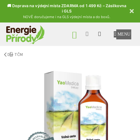
🚚 Doprava na výdejní místa ZDARMA od 1 499 Kč – Zásilkovna
i GLS
NOVĚ doručujeme i na GLS výdejní místa a do boxů.
Přejít na obsah
NÁKUPNÍ KOŠÍK
Dle TČM