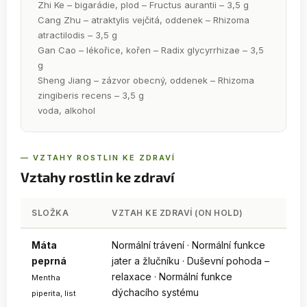
Zhi Ke – bigarádie, plod – Fructus aurantii – 3,5 g
Cang Zhu – atraktylis vejčitá, oddenek – Rhizoma
atractilodis – 3,5 g
Gan Cao – lékořice, kořen – Radix glycyrrhizae – 3,5
g
Sheng Jiang – zázvor obecný, oddenek – Rhizoma
zingiberis recens – 3,5 g
voda, alkohol
— VZTAHY ROSTLIN KE ZDRAVÍ
Vztahy rostlin ke zdraví
SLOŽKA
VZTAH KE ZDRAVÍ (ON HOLD)
Máta
Normální trávení · Normální funkce
peprná
jater a žlučníku · Duševní pohoda –
relaxace · Normální funkce
Mentha
dýchacího systému
piperita, list