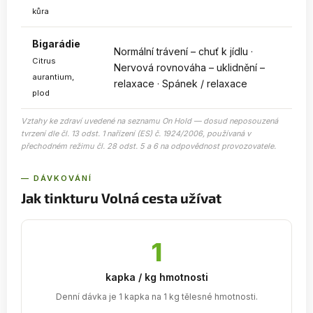
kůra
Bigarádie
Normální trávení – chuť k jídlu ·
Citrus
Nervová rovnováha – uklidnění –
aurantium,
relaxace · Spánek / relaxace
plod
Vztahy ke zdraví uvedené na seznamu On Hold — dosud neposouzená
tvrzení dle čl. 13 odst. 1 nařízení (ES) č. 1924/2006, používaná v
přechodném režimu čl. 28 odst. 5 a 6 na odpovědnost provozovatele.
— DÁVKOVÁNÍ
Jak tinkturu Volná cesta užívat
1
kapka / kg hmotnosti
Denní dávka je 1 kapka na 1 kg tělesné hmotnosti.