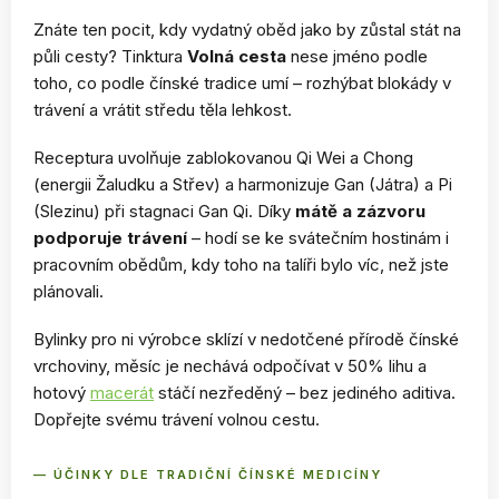
Znáte ten pocit, kdy vydatný oběd jako by zůstal stát na
půli cesty? Tinktura
Volná cesta
nese jméno podle
toho, co podle čínské tradice umí – rozhýbat blokády v
trávení a vrátit středu těla lehkost.
Receptura uvolňuje zablokovanou Qi Wei a Chong
(energii Žaludku a Střev) a harmonizuje Gan (Játra) a Pi
(Slezinu) při stagnaci Gan Qi. Díky
mátě a zázvoru
podporuje trávení
– hodí se ke svátečním hostinám i
pracovním obědům, kdy toho na talíři bylo víc, než jste
plánovali.
Bylinky pro ni výrobce sklízí v nedotčené přírodě čínské
vrchoviny, měsíc je nechává odpočívat v 50% lihu a
hotový
macerát
stáčí nezředěný – bez jediného aditiva.
Dopřejte svému trávení volnou cestu.
— ÚČINKY DLE TRADIČNÍ ČÍNSKÉ MEDICÍNY