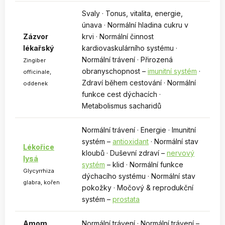
Svaly · Tonus, vitalita, energie,
únava · Normální hladina cukru v
Zázvor
krvi · Normální činnost
lékařský
kardiovaskulárního systému ·
Normální trávení · Přirozená
Zingiber
obranyschopnost –
imunitní systém
·
officinale,
Zdraví během cestování · Normální
oddenek
funkce cest dýchacích ·
Metabolismus sacharidů
Normální trávení · Energie · Imunitní
systém –
antioxidant
· Normální stav
Lékořice
kloubů · Duševní zdraví –
nervový
lysá
systém
– klid · Normální funkce
Glycyrrhiza
dýchacího systému · Normální stav
glabra, kořen
pokožky · Močový & reprodukční
systém –
prostata
Amom
Normální trávení · Normální trávení –