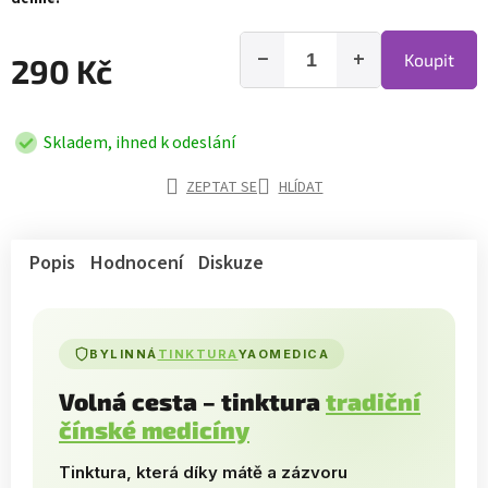
−
+
Koupit
290 Kč
Skladem, ihned k odeslání
ZEPTAT SE
HLÍDAT
Popis
Hodnocení
Diskuze
BYLINNÁ
TINKTURA
YAOMEDICA
Volná cesta – tinktura
tradiční
čínské medicíny
Tinktura, která díky mátě a zázvoru