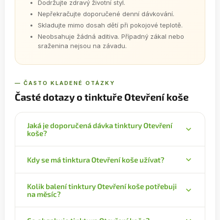
Dodržujte zdravý životní styl.
Nepřekračujte doporučené denní dávkování.
Skladujte mimo dosah dětí při pokojové teplotě.
Neobsahuje žádná aditiva. Případný zákal nebo
sraženina nejsou na závadu.
— ČASTO KLADENÉ OTÁZKY
Časté dotazy o tinktuře Otevření koše
Jaká je doporučená dávka tinktury Otevření
koše?
Denní dávka je 1 kapka na 1 kg tělesné hmotnosti.
Kdy se má tinktura Otevření koše užívat?
Denní dávku rozdělte na dvě části, ráno a večer –
pokud vážíte 70 kg, dáte si 35 kapek ráno a 35
Tinktury užívejte nalačno. Minimální odstup je 30
kapek večer.
Kolik balení tinktury Otevření koše potřebuji
minut před jídlem nebo jedna hodina po něm. Před
na měsíc?
použitím je dobré tinkturu protřepat.
Na jeden měsíc potřebujete obvykle dvě až tři