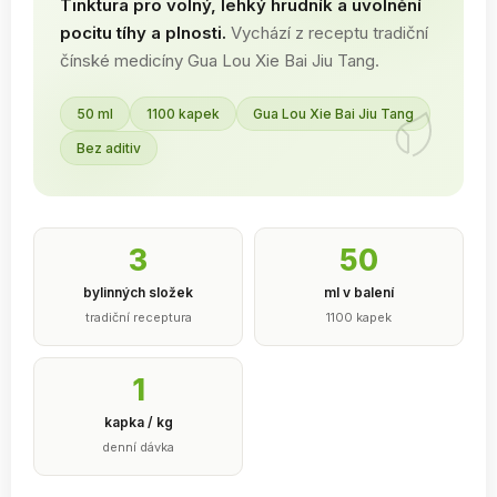
Tinktura pro volný, lehký hrudník a uvolnění
pocitu tíhy a plnosti.
Vychází z receptu tradiční
čínské medicíny Gua Lou Xie Bai Jiu Tang.
50 ml
1100 kapek
Gua Lou Xie Bai Jiu Tang
Bez aditiv
3
50
bylinných složek
ml v balení
tradiční receptura
1100 kapek
1
kapka / kg
denní dávka