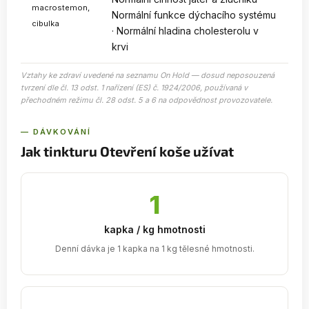
macrostemon,
Normální funkce dýchacího systému
cibulka
· Normální hladina cholesterolu v
krvi
Vztahy ke zdraví uvedené na seznamu On Hold — dosud neposouzená
tvrzení dle čl. 13 odst. 1 nařízení (ES) č. 1924/2006, používaná v
přechodném režimu čl. 28 odst. 5 a 6 na odpovědnost provozovatele.
— DÁVKOVÁNÍ
Jak tinkturu Otevření koše užívat
1
kapka / kg hmotnosti
Denní dávka je 1 kapka na 1 kg tělesné hmotnosti.