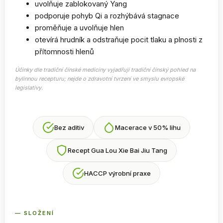
uvolňuje zablokovaný Yang
podporuje pohyb Qi a rozhýbává stagnace
proměňuje a uvolňuje hlen
otevírá hrudník a odstraňuje pocit tlaku a plnosti z
přítomnosti hlenů
Účinky dle tradiční čínské medicíny vyjadřují tradiční čínský pohled na
bylinnou recepturu; nejde o zdravotní tvrzení ve smyslu evropské
legislativy.
Bez aditiv
Macerace v 50% lihu
Recept Gua Lou Xie Bai Jiu Tang
HACCP výrobní praxe
— SLOŽENÍ