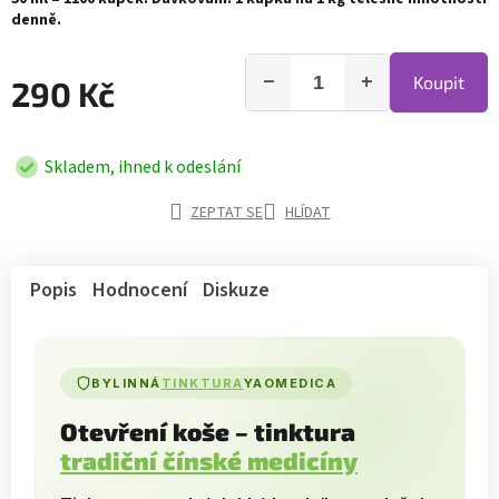
denně.
−
+
Koupit
290 Kč
Skladem, ihned k odeslání
ZEPTAT SE
HLÍDAT
Popis
Hodnocení
Diskuze
BYLINNÁ
TINKTURA
YAOMEDICA
Otevření koše – tinktura
tradiční čínské medicíny