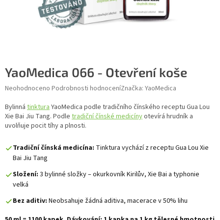
YaoMedica 066 - Otevření koše
Průměrné hodnocení produktu je 0,0 z 5 hvězdiček.
Neohodnoceno
Podrobnosti hodnocení
Značka:
YaoMedica
Bylinná
tinktura
YaoMedica podle tradičního čínského receptu Gua Lou
Xie Bai Jiu Tang. Podle
tradiční čínské medicíny
otevírá hrudník a
uvolňuje pocit tíhy a plnosti.
Tradiční čínská medicína:
Tinktura vychází z receptu Gua Lou Xie
Bai Jiu Tang
Složení:
3 bylinné složky – okurkovník Kirilův, Xie Bai a typhonie
velká
Bez aditiv:
Neobsahuje žádná aditiva, macerace v 50% lihu
50 ml = 1100 kapek. Dávkování: 1 kapka na 1 kg tělesné hmotnosti