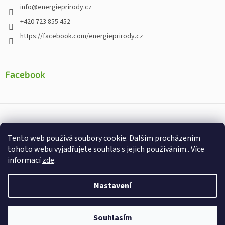
info
@
energieprirody.cz
+420 723 855 452
https://facebook.com/energieprirody.cz
Facebook
Vytvořil Shoptet
Tento web používá soubory cookie. Dalším procházením
Nakodoval:
Štefan Mazáň
tohoto webu vyjadřujete souhlas s jejich používáním.. Více
informací
zde
.
Copyright 2026
Energiepřirody.cz - Internetový obchod s
doplňky stravy
. Všechna práva vyhrazena.
Nastavení
Souhlasím