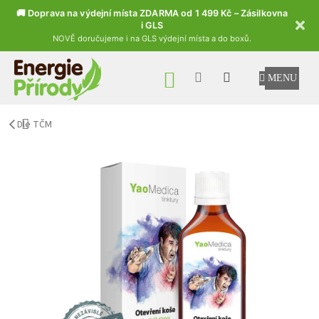
🚚 Doprava na výdejní místa ZDARMA od 1 499 Kč – Zásilkovna
i GLS
NOVĚ doručujeme i na GLS výdejní místa a do boxů.
Přejít na obsah
NÁKUPNÍ KOŠÍK
Dle TČM