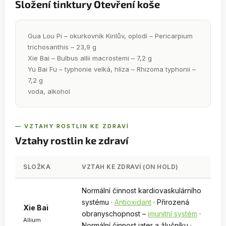
Složení tinktury Otevření koše
Gua Lou Pi – okurkovník Kirilův, oplodí – Pericarpium
trichosanthis – 23,9 g
Xie Bai – Bulbus allii macrostemi – 7,2 g
Yu Bai Fu – typhonie velká, hlíza – Rhizoma typhonii –
7,2 g
voda, alkohol
— VZTAHY ROSTLIN KE ZDRAVÍ
Vztahy rostlin ke zdraví
SLOŽKA
VZTAH KE ZDRAVÍ (ON HOLD)
Normální činnost kardiovaskulárního
systému ·
Antioxidant
· Přirozená
Xie Bai
obranyschopnost –
imunitní systém
·
Allium
Normální činnost jater a žlučníku ·