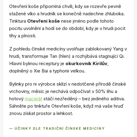
Otevření koše připomíná chvíli, kdy se rozevře pevně
stažené víko a hrudník se konečně nadechne zhluboka.
Tinktura
Otevření koše
nese jméno podle tohoto
pocitu uvolnění a hodí se do období, kdy je v hrudi pocit
tíhy a plnosti.
Z pohledu čínské medicíny uvolňuje zablokovaný Yang v
hrudi, transformuje Tan (hlen) a rozhýbává stagnující Qi.
Hlavní bylinou receptury je
okurkovník Kirilův
,
doplněný o Xie Bai a typhonii velkou.
Bylinky pro ni výrobce sklízí v nedotčené přírodě čínské
vrchoviny, měsíc je nechává odpočívat v 50% lihu a
hotový
macerát
stáčí nezředěný – bez jediného aditiva.
Sáhněte po tinktuře Otevření koše, když má vaše hruď
znovu získat prostor a lehkost.
— ÚČINKY DLE TRADIČNÍ ČÍNSKÉ MEDICÍNY