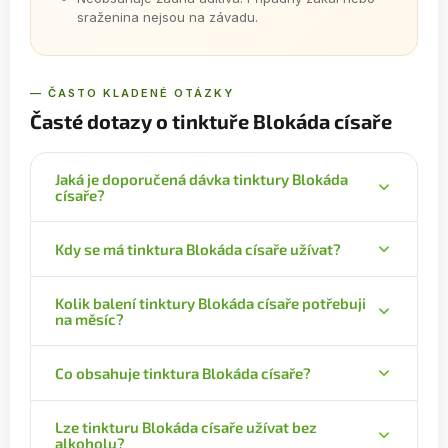
sraženina nejsou na závadu.
— ČASTO KLADENÉ OTÁZKY
Časté dotazy o tinktuře Blokáda císaře
Jaká je doporučená dávka tinktury Blokáda
císaře?
Denní dávka je 1 kapka na 1 kg tělesné hmotnosti.
Kdy se má tinktura Blokáda císaře užívat?
Denní dávku rozdělte na dvě části, ráno a večer –
pokud vážíte 70 kg, dáte si 35 kapek ráno a 35
Tinktury užívejte nalačno. Minimální odstup je 30
kapek večer.
Kolik balení tinktury Blokáda císaře potřebuji
minut před jídlem nebo jedna hodina po něm. Před
na měsíc?
použitím je dobré tinkturu protřepat.
Na jeden měsíc potřebujete obvykle dvě až tři
Co obsahuje tinktura Blokáda císaře?
balení podle denní dávky. Obsah jednoho balení je
50 ml = 1100 kapek, při dávce 70 kapek denně
Tinktura obsahuje 11 bylinných složek tradiční
vydrží balení zhruba 15 dní.
Lze tinkturu Blokáda císaře užívat bez
receptury: slivoň, světlici barvířskou, děhel čínský,
alkoholu?