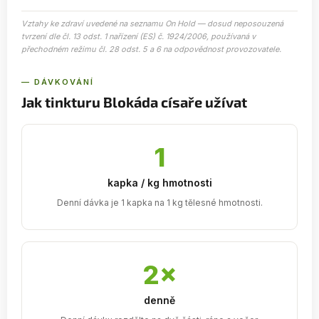
Vztahy ke zdraví uvedené na seznamu On Hold — dosud neposouzená
tvrzení dle čl. 13 odst. 1 nařízení (ES) č. 1924/2006, používaná v
přechodném režimu čl. 28 odst. 5 a 6 na odpovědnost provozovatele.
— DÁVKOVÁNÍ
Jak tinkturu Blokáda císaře užívat
1
kapka / kg hmotnosti
Denní dávka je 1 kapka na 1 kg tělesné hmotnosti.
2×
denně