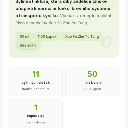
Bylinná tinktura, která díky andělice čínské
přispívá k normální funkci krevního systému
a transportu kyslíku.
Vychází z receptu tradiční
čínské medicíny Xue Fu Zhu Yu Tang.
50 ml
1100 kapek
Xue Fu Zhu Yu Tang
Bez aditiv
11
50
bylinných složek
ml v balení
tradiční receptura
1100 kapek
1
kapka / kg
denní dávka