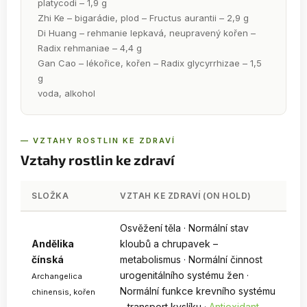
platycodi – 1,9 g
Zhi Ke – bigarádie, plod – Fructus aurantii – 2,9 g
Di Huang – rehmanie lepkavá, neupravený kořen –
Radix rehmaniae – 4,4 g
Gan Cao – lékořice, kořen – Radix glycyrrhizae – 1,5
g
voda, alkohol
— VZTAHY ROSTLIN KE ZDRAVÍ
Vztahy rostlin ke zdraví
SLOŽKA
VZTAH KE ZDRAVÍ (ON HOLD)
Osvěžení těla · Normální stav
Andělika
kloubů a chrupavek –
čínská
metabolismus · Normální činnost
urogenitálního systému žen ·
Archangelica
Normální funkce krevního systému
chinensis, kořen
– transport kyslíku ·
Antioxidant