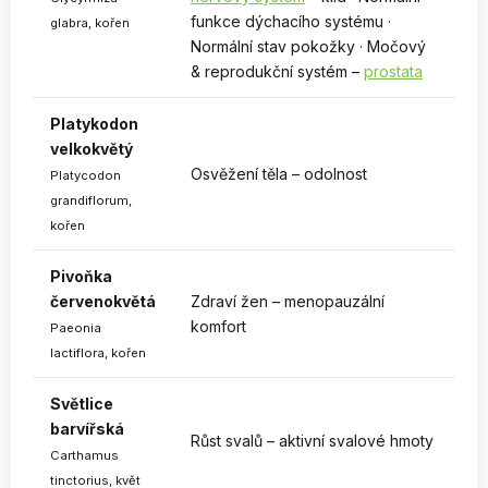
funkce dýchacího systému ·
glabra, kořen
Normální stav pokožky · Močový
& reprodukční systém –
prostata
Platykodon
velkokvětý
Osvěžení těla – odolnost
Platycodon
grandiflorum,
kořen
Pivoňka
červenokvětá
Zdraví žen – menopauzální
komfort
Paeonia
lactiflora, kořen
Světlice
barvířská
Růst svalů – aktivní svalové hmoty
Carthamus
tinctorius, květ