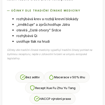
— ÚČINKY DLE TRADIČNÍ ČÍNSKÉ MEDICÍNY
rozhýbává krev a rozbíjí krevní blokády
„změkčuje“ a zprůchodňuje Játra
otevírá „čisté otvory“ Srdce
rozhýbává Qi
uvolňuje tlak na hrudi
Účinky dle tradiční čínské medicíny vyjadřují tradiční čínský pohled na
bylinnou recepturu; nejde o zdravotní tvrzení ve smyslu evropské
legislativy.
Bez aditiv
Macerace v 50% lihu
Recept Xue Fu Zhu Yu Tang
HACCP výrobní praxe