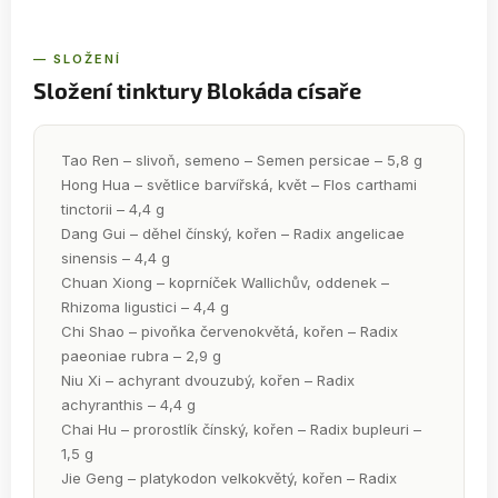
— SLOŽENÍ
Složení tinktury Blokáda císaře
Tao Ren – slivoň, semeno – Semen persicae – 5,8 g
Hong Hua – světlice barvířská, květ – Flos carthami
tinctorii – 4,4 g
Dang Gui – děhel čínský, kořen – Radix angelicae
sinensis – 4,4 g
Chuan Xiong – koprníček Wallichův, oddenek –
Rhizoma ligustici – 4,4 g
Chi Shao – pivoňka červenokvětá, kořen – Radix
paeoniae rubra – 2,9 g
Niu Xi – achyrant dvouzubý, kořen – Radix
achyranthis – 4,4 g
Chai Hu – prorostlík čínský, kořen – Radix bupleuri –
1,5 g
Jie Geng – platykodon velkokvětý, kořen – Radix