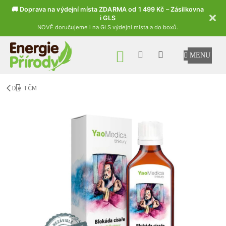
🚚 Doprava na výdejní místa ZDARMA od 1 499 Kč – Zásilkovna
i GLS
NOVĚ doručujeme i na GLS výdejní místa a do boxů.
Přejít na obsah
NÁKUPNÍ KOŠÍK
Dle TČM