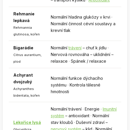
Rehmanie
Normální hladina glukózy v krvi ·
lepkavá
Normální činnost cévní soustavy a
Rehmannia
krevní tlak
glutinosa, kořen
Bigarádie
Normální
trávení
– chuť k jídlu ·
Nervová rovnováha – uklidnění –
Citrus aurantium,
relaxace · Spánek / relaxace
plod
Achyrant
Normální funkce dýchacího
dvojzubý
systému · Kontrola tělesné
Achyranthes
hmotnosti
bidentata, kořen
Normální trávení · Energie ·
Imunitní
systém
– antioxidant · Normální
Lékořice lysá
stav kloubů · Duševní zdraví –
nervový systém
– klid · Normální
Glycyrrhiza