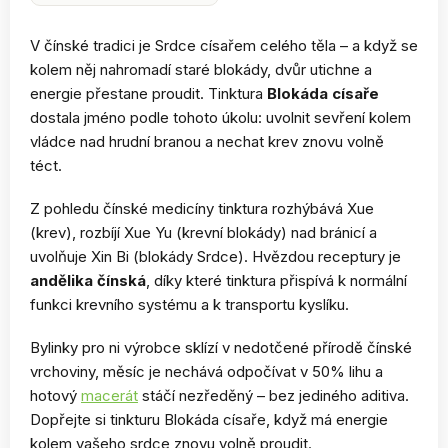
V čínské tradici je Srdce císařem celého těla – a když se
kolem něj nahromadí staré blokády, dvůr utichne a
energie přestane proudit. Tinktura
Blokáda císaře
dostala jméno podle tohoto úkolu: uvolnit sevření kolem
vládce nad hrudní branou a nechat krev znovu volně
téct.
Z pohledu čínské medicíny tinktura rozhýbává Xue
(krev), rozbíjí Xue Yu (krevní blokády) nad bránicí a
uvolňuje Xin Bi (blokády Srdce). Hvězdou receptury je
andělika čínská
, díky které tinktura přispívá k normální
funkci krevního systému a k transportu kyslíku.
Bylinky pro ni výrobce sklízí v nedotčené přírodě čínské
vrchoviny, měsíc je nechává odpočívat v 50% lihu a
hotový
macerát
stáčí nezředěný – bez jediného aditiva.
Dopřejte si tinkturu Blokáda císaře, když má energie
kolem vašeho srdce znovu volně proudit.