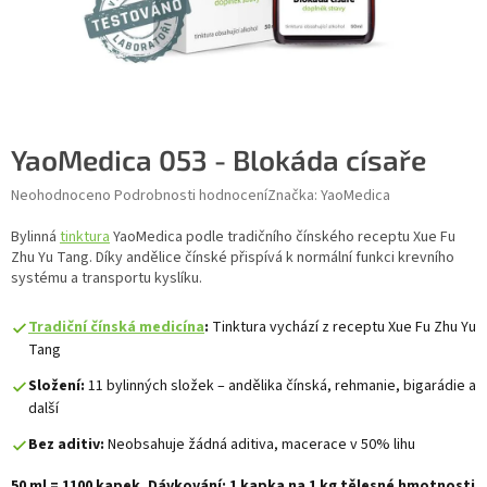
YaoMedica 053 - Blokáda císaře
Průměrné hodnocení produktu je 0,0 z 5 hvězdiček.
Neohodnoceno
Podrobnosti hodnocení
Značka:
YaoMedica
Bylinná
tinktura
YaoMedica podle tradičního čínského receptu Xue Fu
Zhu Yu Tang. Díky andělice čínské přispívá k normální funkci krevního
systému a transportu kyslíku.
Tradiční čínská medicína
:
Tinktura vychází z receptu Xue Fu Zhu Yu
Tang
Složení:
11 bylinných složek – andělika čínská, rehmanie, bigarádie a
další
Bez aditiv:
Neobsahuje žádná aditiva, macerace v 50% lihu
50 ml = 1100 kapek. Dávkování: 1 kapka na 1 kg tělesné hmotnosti