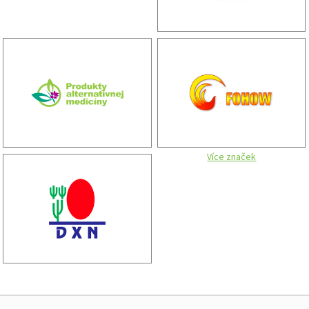
Více značek
Zápatí