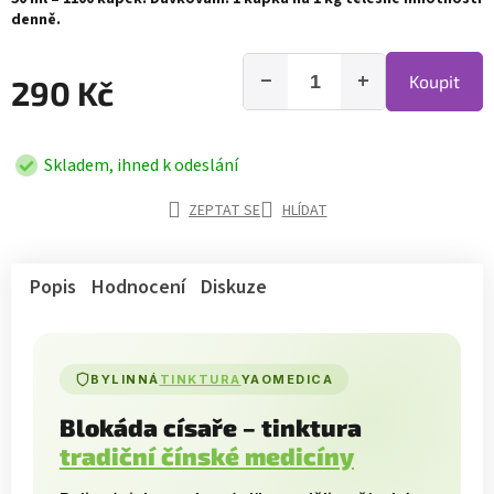
denně.
−
+
Koupit
290 Kč
Skladem, ihned k odeslání
ZEPTAT SE
HLÍDAT
Popis
Hodnocení
Diskuze
BYLINNÁ
TINKTURA
YAOMEDICA
Blokáda císaře – tinktura
tradiční čínské medicíny