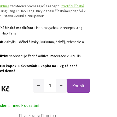
nktura
YaoMedica vycházející z receptu
tradiční čínské
Jing Fang Er Hao Tang. Díky děhelu čínskému přispívá k
mu stavu kloubů a chrupavek.
ní čínská medicína:
Tinktura vychází z receptu Jing
r Hao Tang
í:
20 bylin – děhel čínský, kurkuma, šalvěj, rehmanie a
itiv:
Neobsahuje žádná aditiva, macerace v 50% lihu
1100 kapek. Dávkování: 1 kapka na 1 kg tělesné
ti denně.
−
+
Koupit
 Kč
adem, ihned k odeslání
ZEPTAT SE
HLÍDAT