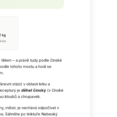
/ kg
ávka
a tělem – a právě tudy podle čínské
odle tohoto mostu a hodí se
m.
revní stázi) v oblasti krku a
receptury je
děhel čínský
(v čínské
tavu kloubů a chrupavek.
iny, měsíc je nechává odpočívat v
iva. Sáhněte po tinktuře Nebeský