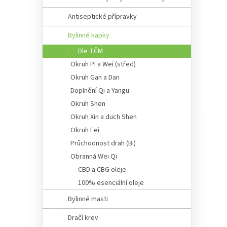
Antiseptické přípravky
Bylinné kapky
Dle TČM
Okruh Pi a Wei (střed)
Okruh Gan a Dan
Doplnění Qi a Yangu
Okruh Shen
Okruh Xin a duch Shen
Okruh Fei
Průchodnost drah (Bi)
Obranná Wei Qi
CBD a CBG oleje
100% esenciální oleje
Bylinné masti
Dračí krev