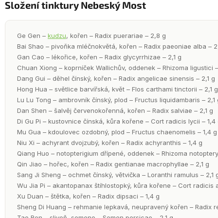
Složení tinktury Nebeský Most
Ge Gen –
kudzu
, kořen – Radix puerariae – 2,8 g
Bai Shao – pivoňka mléčnokvětá, kořen – Radix paeoniae alba – 2,
Gan Cao – lékořice, kořen – Radix glycyrrhizae – 2,1 g
Chuan Xiong – koprníček Wallichův, oddenek – Rhizoma ligustici –
Dang Gui – děhel čínský, kořen – Radix angelicae sinensis – 2,1 g
Hong Hua – světlice barvířská, květ – Flos carthami tinctorii – 2,1 g
Lu Lu Tong – ambrovník čínský, plod – Fructus liquidambaris – 2,1 
Dan Shen – šalvěj červenokořenná, kořen – Radix salviae – 2,1 g
Di Gu Pi – kustovnice čínská, kůra kořene – Cort radicis lycii – 1,4
Mu Gua – kdoulovec ozdobný, plod – Fructus chaenomelis – 1,4 g
Niu Xi – achyrant dvojzubý, kořen – Radix achyranthis – 1,4 g
Qiang Huo – notopterigium dřípené, oddenek – Rhizoma notopteryg
Qin Jiao – hořec, kořen – Radix gentianae macrophyllae – 2,1 g
Sang Ji Sheng – ochmet čínský, větvička – Loranthi ramulus – 2,1 
Wu Jia Pi – akantopanax štíhlostopký, kůra kořene – Cort radicis 
Xu Duan – štětka, kořen – Radix dipsaci – 1,4 g
Sheng Di Huang – rehmanie lepkavá, neupravený kořen – Radix r
Tao Ren – slivoň, semeno – Semen persicae – 2,1 g