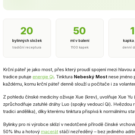
20
50
1
bylinných složek
ml v balení
kapka 
tradiční receptura
1100 kapek
denní d
Krční páteř je jako most, přes který proudí spojení mezi hlavou 
tradice putuje
energie Qi
. Tinktura
Nebeský Most
nese jméno p
každému, komu krční páteř denně slouží u počítače i za volante
Z pohledu čínské medicíny oživuje Xue (krev), uvolňuje Xue Yu (k
zprůchodňuje zatuhlé dráhy Luo (spojky vedoucí Qi). Hvězdou 
tradici andělika), díky kterému tinktura přispívá k normálnímu s
Bylinky pro ni výrobce sklízí v nedotčené přírodě čínské vrchov
50% lihu a hotový
macerát
stáčí nezředěný – bez jediného adit