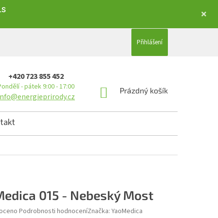
LS
Přihlášení
+420 723 855 452
Pondělí - pátek 9:00 - 17:00
NÁKUPNÍ KOŠÍK
Prázdný košík
info@energieprirody.cz
takt
edica 015 - Nebeský Most
hodnocení produktu je 0,0 z 5 hvězdiček.
oceno
Podrobnosti hodnocení
Značka:
YaoMedica