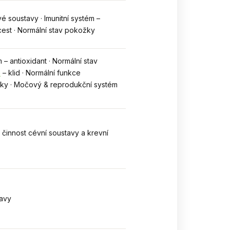
é soustavy · Imunitní systém –
cest · Normální stav pokožky
m – antioxidant · Normální stav
m
– klid · Normální funkce
žky · Močový & reprodukční systém
í činnost cévní soustavy a krevní
tavy