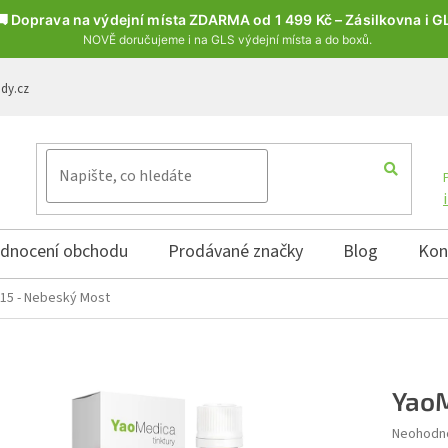
🚚 Doprava na výdejní místa ZDARMA od 1 499 Kč – Zásilkovna i G
NOVĚ doručujeme i na GLS výdejní místa a do boxů.
ody.cz
dnocení obchodu
Prodávané značky
Blog
Kon
15 - Nebeský Most
YaoM
Průměrné 
Neohodn