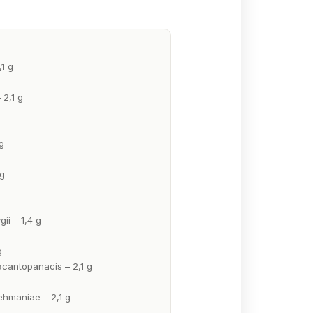
1 g
 2,1 g
g
 g
ii – 1,4 g
g
acantopanacis – 2,1 g
ehmaniae – 2,1 g