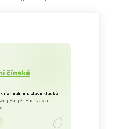
ní čínské
á k normálnímu stavu kloubů
 Jing Fang Er Hao Tang a
e.