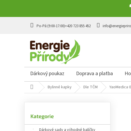
Přejít na obsah
+420 723 855 452
info@energieprir
Dárkový poukaz
Doprava a platba
Ho
Domů
Bylinné kapky
Dle TČM
YaoMedica 0
Postranní panel
Přeskočit kategorie
Kategorie
Dárkové sady a výhodné balíčky