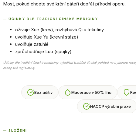
Most, pokud chcete své krční páteři dopřát přírodní oporu.
— ÚČINKY DLE TRADIČNÍ ČÍNSKÉ MEDICÍNY
oživuje Xue (krev), rozhýbává Qi a tekutiny
uvolňuje Xue Yu (krevní stáze)
uvolňuje zatuhlé
zprůchodňuje Luo (spojky)
Účinky dle tradiční čínské medicíny vyjadřují tradiční čínský pohled na bylinnou rec
evropské legislativy.
Bez aditiv
Macerace v 50% lihu
Re
HACCP výrobní praxe
— SLOŽENÍ