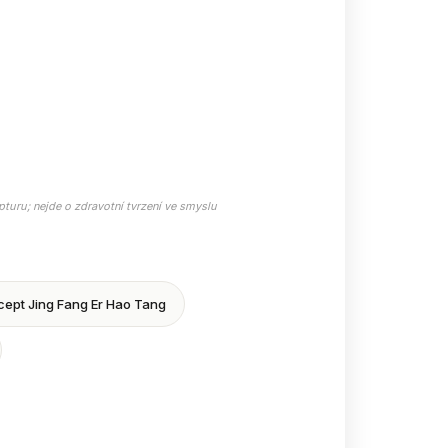
epturu; nejde o zdravotní tvrzení ve smyslu
cept Jing Fang Er Hao Tang