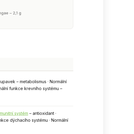
gae – 2,1 g
hrupavek – metabolismus · Normální
mální funkce krevního systému –
Imunitní systém
– antioxidant ·
funkce dýchacího systému · Normální