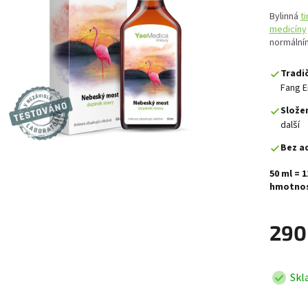
Bylinná
ti
medicíny
normální
Tradič
Fang E
Složen
další
Bez ad
50 ml = 
hmotnos
290
Skl