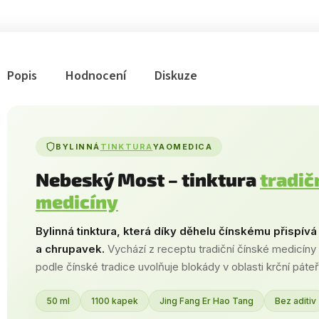
Popis
Hodnocení
Diskuze
BYLINNÁ
TINKTURA
YAOMEDICA
Nebeský Most – tinktura
tradič
medicíny
Bylinná tinktura, která díky děhelu čínskému přispív
a chrupavek.
Vychází z receptu tradiční čínské medicíny
podle čínské tradice uvolňuje blokády v oblasti krční páteř
50 ml
1100 kapek
Jing Fang Er Hao Tang
Bez aditiv