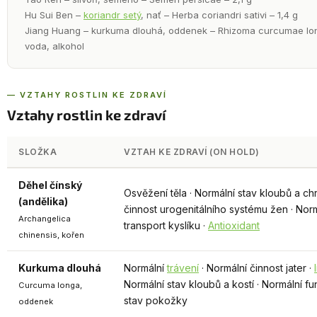
Hu Sui Ben –
koriandr setý
, nať – Herba coriandri sativi – 1,4 g
Jiang Huang – kurkuma dlouhá, oddenek – Rhizoma curcumae lon
voda, alkohol
— VZTAHY ROSTLIN KE ZDRAVÍ
Vztahy rostlin ke zdraví
SLOŽKA
VZTAH KE ZDRAVÍ (ON HOLD)
Děhel čínský
Osvěžení těla · Normální stav kloubů a c
(andělika)
činnost urogenitálního systému žen · Nor
Archangelica
transport kyslíku ·
Antioxidant
chinensis, kořen
Kurkuma dlouhá
Normální
trávení
· Normální činnost jater ·
Normální stav kloubů a kostí · Normální 
Curcuma longa,
stav pokožky
oddenek