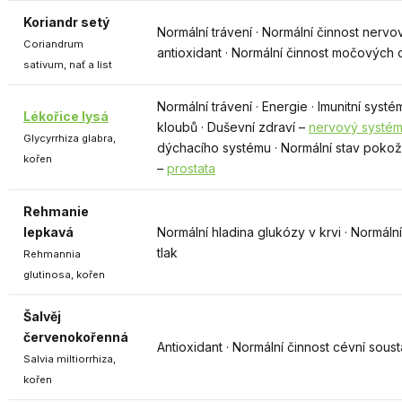
Koriandr setý
Normální trávení · Normální činnost nervov
Coriandrum
antioxidant · Normální činnost močových 
sativum, nať a list
Normální trávení · Energie · Imunitní systé
Lékořice lysá
kloubů · Duševní zdraví –
nervový systé
Glycyrrhiza glabra,
dýchacího systému · Normální stav poko
kořen
–
prostata
Rehmanie
lepkavá
Normální hladina glukózy v krvi · Normáln
tlak
Rehmannia
glutinosa, kořen
Šalvěj
červenokořenná
Antioxidant · Normální činnost cévní sous
Salvia miltiorrhiza,
kořen