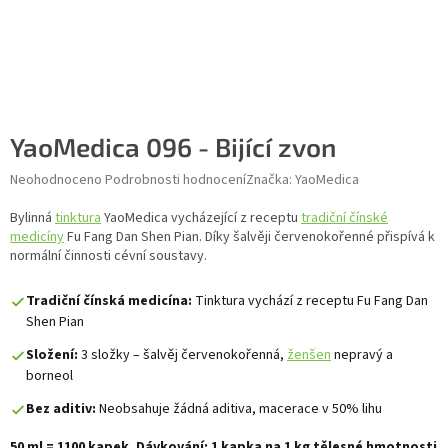
YaoMedica 096 - Bijící zvon
Průměrné hodnocení produktu je 0,0 z 5 hvězdiček.
Neohodnoceno
Podrobnosti hodnocení
Značka:
YaoMedica
Bylinná
tinktura
YaoMedica vycházející z receptu
tradiční čínské
medicíny
Fu Fang Dan Shen Pian. Díky šalvěji červenokořenné přispívá k
normální činnosti cévní soustavy.
Tradiční čínská medicína:
Tinktura vychází z receptu Fu Fang Dan
Shen Pian
Složení:
3 složky – šalvěj červenokořenná,
ženšen
nepravý a
borneol
Bez aditiv:
Neobsahuje žádná aditiva, macerace v 50% lihu
50 ml = 1100 kapek. Dávkování: 1 kapka na 1 kg tělesné hmotnosti