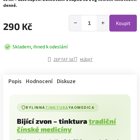
denně.
−
+
Koupit
290 Kč
Skladem, ihned k odeslání
ZEPTAT SE
HLÍDAT
Popis
Hodnocení
Diskuze
BYLINNÁ
TINKTURA
YAOMEDICA
Bijící zvon – tinktura
tradiční
čínské medicíny