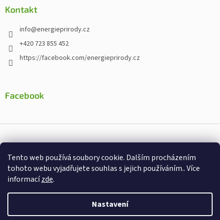
Kontakt
info
@
energieprirody.cz
+420 723 855 452
https://facebook.com/energieprirody.cz
Facebook
Vytvořil Shoptet
Tento web používá soubory cookie. Dalším procházením
Nakodoval:
Štefan Mazáň
tohoto webu vyjadřujete souhlas s jejich používáním.. Více
informací
zde
.
Copyright 2026
Energiepřirody.cz - Internetový obchod s
doplňky stravy
. Všechna práva vyhrazena.
Nastavení