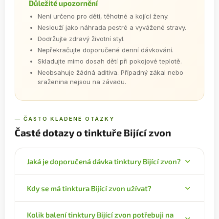
Důležité upozornění
Není určeno pro děti, těhotné a kojící ženy.
Neslouží jako náhrada pestré a vyvážené stravy.
Dodržujte zdravý životní styl.
Nepřekračujte doporučené denní dávkování.
Skladujte mimo dosah dětí při pokojové teplotě.
Neobsahuje žádná aditiva. Případný zákal nebo
sraženina nejsou na závadu.
— ČASTO KLADENÉ OTÁZKY
Časté dotazy o tinktuře Bijící zvon
Jaká je doporučená dávka tinktury Bijící zvon?
Denní dávka je 1 kapka na 1 kg tělesné hmotnosti.
Kdy se má tinktura Bijící zvon užívat?
Denní dávku rozdělte na dvě části, ráno a večer –
například při hmotnosti 70 kg je to 35 kapek ráno a
Tinktury užívejte nalačno. Minimální odstup je 30
35 kapek večer.
Kolik balení tinktury Bijící zvon potřebuji na
minut před jídlem nebo jedna hodina po něm. Před