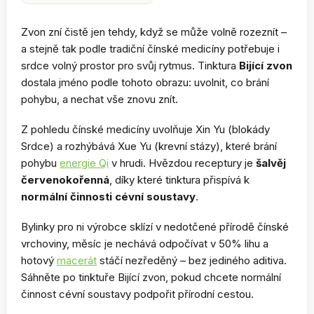
Zvon zní čistě jen tehdy, když se může volně rozeznít –
a stejně tak podle tradiční čínské medicíny potřebuje i
srdce volný prostor pro svůj rytmus. Tinktura
Bijící zvon
dostala jméno podle tohoto obrazu: uvolnit, co brání
pohybu, a nechat vše znovu znít.
Z pohledu čínské medicíny uvolňuje Xin Yu (blokády
Srdce) a rozhýbává Xue Yu (krevní stázy), které brání
pohybu
energie Qi
v hrudi. Hvězdou receptury je
šalvěj
červenokořenná
, díky které tinktura přispívá k
normální činnosti cévní soustavy
.
Bylinky pro ni výrobce sklízí v nedotčené přírodě čínské
vrchoviny, měsíc je nechává odpočívat v 50% lihu a
hotový
macerát
stáčí nezředěný – bez jediného aditiva.
Sáhněte po tinktuře Bijící zvon, pokud chcete normální
činnost cévní soustavy podpořit přírodní cestou.