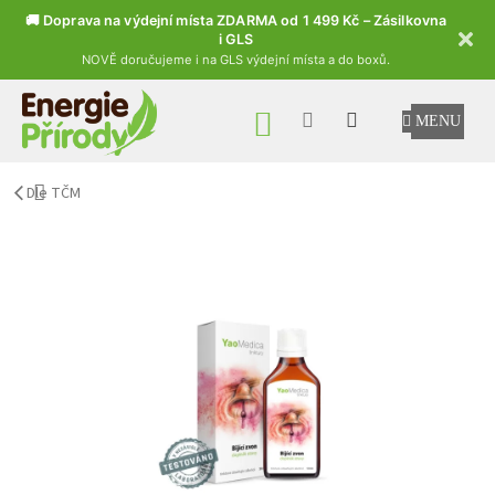
🚚 Doprava na výdejní místa ZDARMA od 1 499 Kč – Zásilkovna
i GLS
NOVĚ doručujeme i na GLS výdejní místa a do boxů.
Přejít na obsah
NÁKUPNÍ KOŠÍK
Dle TČM