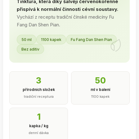
Tinktura, která díky šalvěji červenokořenné
přispívá k normální činnosti cévní soustavy.
Vychází z receptu tradiční čínské medicíny Fu
Fang Dan Shen Pian.
50 ml
1100 kapek
Fu Fang Dan Shen Pian
Bez aditiv
3
50
přírodních složek
ml v balení
tradiční receptura
1100 kapek
1
kapka / kg
denní dávka