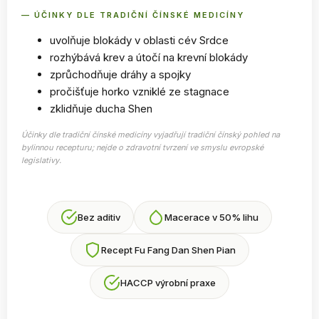
— ÚČINKY DLE TRADIČNÍ ČÍNSKÉ MEDICÍNY
uvolňuje blokády v oblasti cév Srdce
rozhýbává krev a útočí na krevní blokády
zprůchodňuje dráhy a spojky
pročišťuje horko vzniklé ze stagnace
zklidňuje ducha Shen
Účinky dle tradiční čínské medicíny vyjadřují tradiční čínský pohled na
bylinnou recepturu; nejde o zdravotní tvrzení ve smyslu evropské
legislativy.
Bez aditiv
Macerace v 50% lihu
Recept Fu Fang Dan Shen Pian
HACCP výrobní praxe