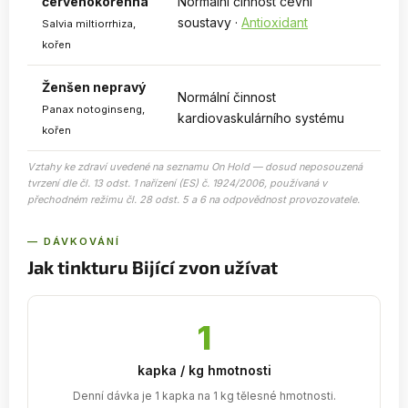
červenokořenná
Normální činnost cévní
soustavy ·
Antioxidant
Salvia miltiorrhiza,
kořen
Ženšen nepravý
Normální činnost
Panax notoginseng,
kardiovaskulárního systému
kořen
Vztahy ke zdraví uvedené na seznamu On Hold — dosud neposouzená
tvrzení dle čl. 13 odst. 1 nařízení (ES) č. 1924/2006, používaná v
přechodném režimu čl. 28 odst. 5 a 6 na odpovědnost provozovatele.
— DÁVKOVÁNÍ
Jak tinkturu Bijící zvon užívat
1
kapka / kg hmotnosti
Denní dávka je 1 kapka na 1 kg tělesné hmotnosti.