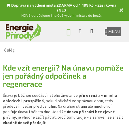
🚚 Doprava na výdejní místa ZDARMA od 1 499 Kč – Zásilkovna
i GLS
NOVĚ doručujeme i na GLS výdejní místa a do boxů.
Přejít na obsah
NÁKUPNÍ KOŠÍK
Blog
Kde vzít energii? Na únavu pomůže
jen pořádný odpočinek a
regenerace
Únava je běžnou součástí našeho života. Je
přirozená
a v
mnoha
ohledech i prospěšná
, pokud přichází ve správnou dobu, tedy
především večer před usnutím. Na druhou stranu ale mnoho lidí
pociťuje únavu i během dne. Jestliže
únava přichází bez zjevné
příčiny
, je vhodné začít pátrat, proč tomu tak je – a zároveň se snažit
vhodně únavě předejít
.