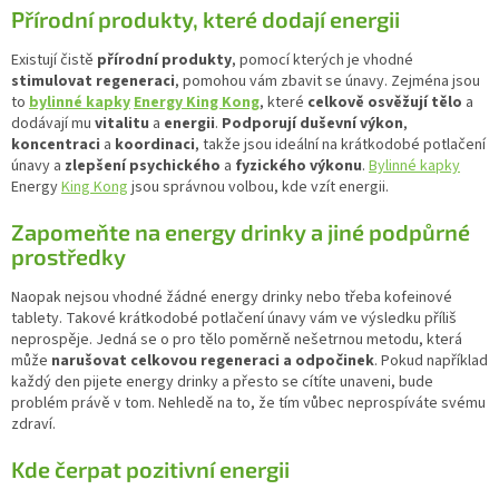
Přírodní produkty, které dodají energii
Existují čistě
přírodní produkty
, pomocí kterých je vhodné
stimulovat regeneraci
, pomohou vám zbavit se únavy. Zejména jsou
to
bylinné kapky
Energy
King Kong
, které
celkově
osvěžují
tělo
a
dodávají mu
vitalitu
a
energii
.
Podporují duševní výkon
,
koncentraci
a
koordinaci
, takže jsou ideální na krátkodobé potlačení
únavy a
zlepšení
psychického
a
fyzického
výkonu
.
Bylinné kapky
Energy
King Kong
jsou správnou volbou, kde vzít energii.
Zapomeňte na energy drinky a jiné podpůrné
prostředky
Naopak nejsou vhodné žádné energy drinky nebo třeba kofeinové
tablety. Takové krátkodobé potlačení únavy vám ve výsledku příliš
neprospěje. Jedná se o pro tělo poměrně nešetrnou metodu, která
může
narušovat celkovou regeneraci a odpočinek
. Pokud například
každý den pijete energy drinky a přesto se cítíte unaveni, bude
problém právě v tom. Nehledě na to, že tím vůbec neprospíváte svému
zdraví.
Kde čerpat pozitivní energii