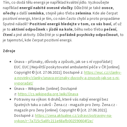
Tím, co dodá tělu energii je například kvalitní jídlo. Vyzkoušejte
například
energií nabité ovesné vločky
. Důležité je také
ovoce
,
ořechy
a další
semínka
, stejně jako třeba
zelenina
. Kde ale čerpat
pozitivní energii, která je tím, co nám často chybí a proto propadáme
špatné náladě?
Pozitivní energii hledejte v tom, co vás baví
, ať už
je to
aktivní
odpočinek
v
jízdě
na
kole
, běhu nebo třeba
pečení
,
čtení
a jiné aktivity. Důležité je si
pořádně psychicky odpočinout
, to
je tajemství, kde čerpat pozitivní energii.
Zdroje
Únava – příznaky, důvody a způsob, jak se s ní vypořádat |
EUC. EUC | Největší poskytovatel ambulantní péče v ČR [online].
Copyright © [cit. 27.06.2021]. Dostupné z:
https://euc.cz/clanky-
a-novinky/clanky/unava-priznaky-duvody-a-zpusob-jak-se-s-ni-
vyporadat/
Únava – Wikipedie. [online]. Dostupné
z:
https://cs.wikipedia.org/wiki/Únava
Potraviny na výkon: 6 druhů, které vás nabijí energií bez
špatných tuku a cukrů - Žena.cz - magazín pro ženy. Žena.cz -
magazín pro ženy [online]. Copyright © [cit. 27.06.2021].
Dostupné z:
https://zena.aktualne.cz/zdravi/potraviny-na-
vykon/r~7a715c5a8fc211e68afb002590604f2e/