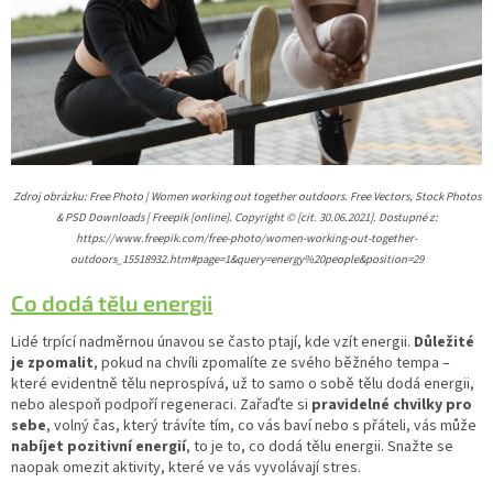
Zdroj obrázku: Free Photo | Women working out together outdoors. Free Vectors, Stock Photos
& PSD Downloads | Freepik [online]. Copyright © [cit. 30.06.2021]. Dostupné z:
https://www.freepik.com/free-photo/women-working-out-together-
outdoors_15518932.htm#page=1&query=energy%20people&position=29
Co dodá tělu energii
Lidé trpící nadměrnou únavou se často ptají, kde vzít energii.
Důležité
je zpomalit
, pokud na chvíli zpomalíte ze svého běžného tempa –
které evidentně tělu neprospívá, už to samo o sobě tělu dodá energii,
nebo alespoň podpoří regeneraci. Zařaďte si
pravidelné chvilky pro
sebe
, volný čas, který trávíte tím, co vás baví nebo s přáteli, vás může
nabíjet pozitivní energií
, to je to, co dodá tělu energii. Snažte se
naopak omezit aktivity, které ve vás vyvolávají stres.