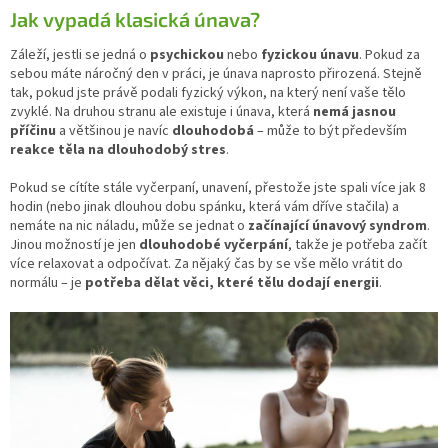
Jak vypadá klasická únava?
Záleží, jestli se jedná o
psychickou
nebo
fyzickou
únavu
. Pokud za
sebou máte náročný den v práci, je únava naprosto přirozená. Stejně
tak, pokud jste právě podali fyzický výkon, na který není vaše tělo
zvyklé. Na druhou stranu ale existuje i únava, která
nemá jasnou
příčinu
a většinou je navíc
dlouhodobá
– může to být především
reakce těla na dlouhodobý stres
.
Pokud se cítíte stále vyčerpaní, unavení, přestože jste spali více jak 8
hodin (nebo jinak dlouhou dobu spánku, která vám dříve stačila) a
nemáte na nic náladu, může se jednat o
začínající únavový syndrom
.
Jinou možností je jen
dlouhodobé vyčerpání
, takže je potřeba začít
více relaxovat a odpočívat. Za nějaký čas by se vše mělo vrátit do
normálu – je
potřeba dělat věci, které tělu dodají energii
.