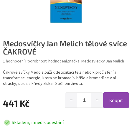
Medosvíčky Jan Melich tělové svíce
ČAKROVÉ
Průměrné hodnocení produktu je 5,0 z 5 hvězdiček.
1 hodnocení
Podrobnosti hodnocení
Značka:
Medosviecky Jan Melich
Čakrové svíčky Medo slouží k detoxikaci těla nebo k pročištění a
transformaci energie, která se hromadí v břiše a hromadí se v ní
strachy, stres a křivdy získané během života.
−
+
Koupit
441 Kč
Skladem, ihned k odeslání