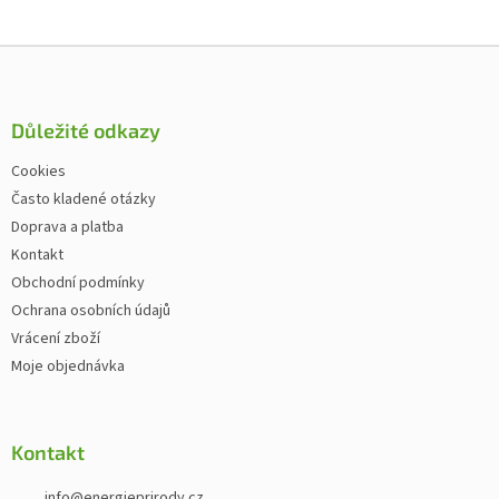
Zápatí
Důležité odkazy
Cookies
Často kladené otázky
Doprava a platba
Kontakt
Obchodní podmínky
Ochrana osobních údajů
Vrácení zboží
Moje objednávka
Kontakt
info
@
energieprirody.cz