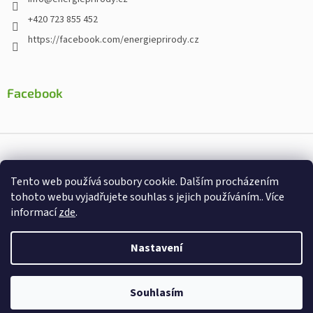
+420 723 855 452
https://facebook.com/energieprirody.cz
Facebook
Vytvořil Shoptet
Tento web používá soubory cookie. Dalším procházením
Nakodoval:
Štefan Mazáň
tohoto webu vyjadřujete souhlas s jejich používáním.. Více
informací
zde
.
Copyright 2026
Energiepřirody.cz - Internetový obchod s
doplňky stravy
. Všechna práva vyhrazena.
Nastavení
Souhlasím