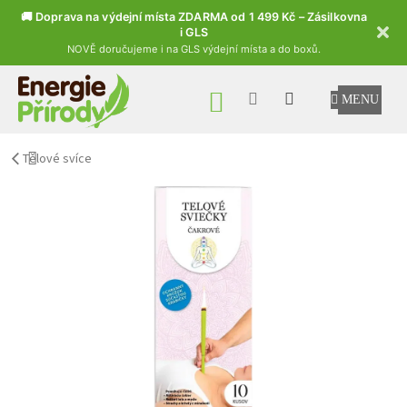
🚚 Doprava na výdejní místa ZDARMA od 1 499 Kč – Zásilkovna
i GLS
NOVĚ doručujeme i na GLS výdejní místa a do boxů.
Přejít na obsah
NÁKUPNÍ KOŠÍK
Tělové svíce