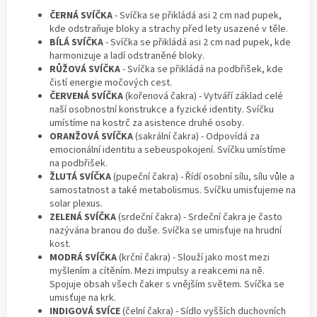
ČERNÁ SVÍČKA
- Svíčka se přikládá asi 2 cm nad pupek,
kde odstraňuje bloky a strachy před lety usazené v těle.
BÍLÁ SVÍČKA
- Svíčka se přikládá asi 2 cm nad pupek, kde
harmonizuje a ladí odstraněné bloky.
RŮŽOVÁ SVÍČKA
- Svíčka se přikládá na podbřišek, kde
čistí energie močových cest.
ČERVENÁ SVÍČKA
(kořenová čakra) - Vytváří základ celé
naší osobnostní konstrukce a fyzické identity. Svíčku
umístíme na kostrč za asistence druhé osoby.
ORANŽOVÁ SVÍČKA
(sakrální čakra) - Odpovídá za
emocionální identitu a sebeuspokojení. Svíčku umístíme
na podbřišek.
ŽLUTÁ SVÍČKA
(pupeční čakra) - Řídí osobní sílu, sílu vůle a
samostatnost a také metabolismus. Svíčku umisťujeme na
solar plexus.
ZELENÁ SVÍČKA
(srdeční čakra) - Srdeční čakra je často
nazývána branou do duše. Svíčka se umisťuje na hrudní
kost.
MODRÁ SVÍČKA
(krční čakra) - Slouží jako most mezi
myšlením a cítěním. Mezi impulsy a reakcemi na ně.
Spojuje obsah všech čaker s vnějším světem. Svíčka se
umisťuje na krk.
INDIGOVÁ SVÍCE
(čelní čakra) - Sídlo vyšších duchovních