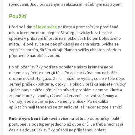
rovnováhu. Jsou přirozeným a relaxačním léčebným nástrojem.
Použití
Před požitím
tělové svíce
potřete a promasírujte postižené
místo krémem nebo olejem. Strategie svíčky bez terapie
spočívá v přiložení tří prstů na měkké části kolem bolestivého
místa. Tělové svíce se pak přikládají na daná místa. Svíčka se
zapálí na horním, širším okraji. Plamen svíčky uhaste v předem
připravené nádobě s vodou.
Po přiložení svíčky potřete popálené místo krémem nebo
olejem a vyléčete energii těla. Po aplikaci zůstanou na hořáku
drobné nečistoty, gáza. Z nich můžeme vyčíst, co se v těle děje.
Jemný prášek - bakterie, otoky ... Pokud v prášku najdete hrudky
- jejich barva může určit jejich původ, problém a nemoc. Žluté a
zelené hrudky - zánět, růžové a červené - krevní sraženiny a
tromby, šedé a černé jsou kameny a písek. Po několika
aplikacích mají tendenci se zmenšovat, až nakonec zcela zmizí.
Ručně vyrobené čakrové svíce na tělo
se doporučuje pálit
postupně, s odstupem jednoho až dvou dnů. Je třeba nechat si
čas a sledovat, jak svíčky působí na přiloženou oblast.