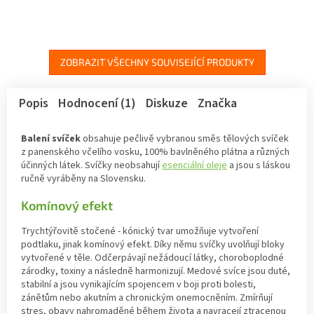
ZOBRAZIT VŠECHNY SOUVISEJÍCÍ PRODUKTY
Popis
Hodnocení (1)
Diskuze
Značka
Balení svíček
obsahuje pečlivě vybranou směs tělových svíček
z panenského včelího vosku, 100% bavlněného plátna a různých
účinných látek. Svíčky neobsahují
esenciální oleje
a jsou s láskou
ručně vyráběny na Slovensku.
Komínový efekt
Trychtýřovitě stočené - kónický tvar umožňuje vytvoření
podtlaku, jinak komínový efekt. Díky němu svíčky uvolňují bloky
vytvořené v těle. Odčerpávají nežádoucí látky, choroboplodné
zárodky, toxiny a následně harmonizují. Medové svíce jsou duté,
stabilní a jsou vynikajícím spojencem v boji proti bolesti,
zánětům nebo akutním a chronickým onemocněním. Zmírňují
stres, obavy nahromaděné během života a navracejí ztracenou