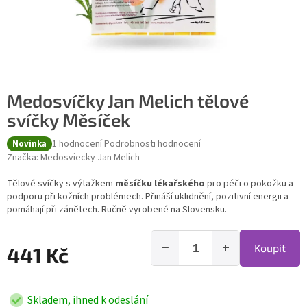
Medosvíčky Jan Melich tělové
svíčky Měsíček
Průměrné hodnocení produktu je 5,0 z 5 hvězdiček.
1 hodnocení
Podrobnosti hodnocení
Novinka
Značka:
Medosviecky Jan Melich
Tělové svíčky s výtažkem
měsíčku lékařského
pro péči o pokožku a
podporu při kožních problémech. Přináší uklidnění, pozitivní energii a
pomáhají při zánětech. Ručně vyrobené na Slovensku.
−
+
Koupit
441 Kč
Skladem, ihned k odeslání