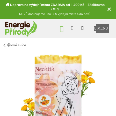
🚚 Doprava na výdejní místa ZDARMA od 1 499 Kč – Zásilkovna
i GLS
NOVĚ doručujeme i na GLS výdejní místa a do boxů.
Přejít na obsah
NÁKUPNÍ KOŠÍK
Tělové svíce