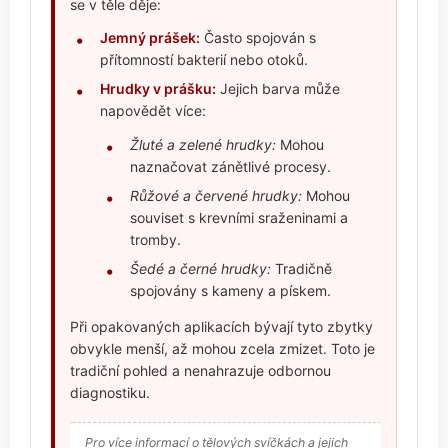
se v těle děje:
Jemný prášek:
Často spojován s
přítomností bakterií nebo otoků.
Hrudky v prášku:
Jejich barva může
napovědět více:
Žluté a zelené hrudky:
Mohou
naznačovat zánětlivé procesy.
Růžové a červené hrudky:
Mohou
souviset s krevními sraženinami a
tromby.
Šedé a černé hrudky:
Tradičně
spojovány s kameny a pískem.
Při opakovaných aplikacích bývají tyto zbytky
obvykle menší, až mohou zcela zmizet. Toto je
tradiční pohled a nenahrazuje odbornou
diagnostiku.
Pro více informací o tělových svíčkách a jejich