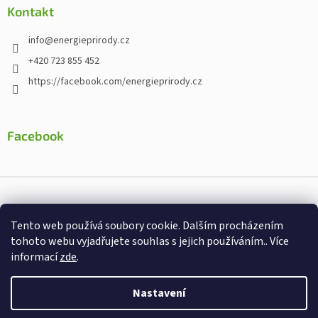
Kontakt
info
@
energieprirody.cz
+420 723 855 452
https://facebook.com/energieprirody.cz
Facebook
Vytvořil Shoptet
Tento web používá soubory cookie. Dalším procházením
Nakodoval:
Štefan Mazáň
tohoto webu vyjadřujete souhlas s jejich používáním.. Více
informací
zde
.
Copyright 2026
Energiepřirody.cz - Internetový obchod s
doplňky stravy
. Všechna práva vyhrazena.
Nastavení