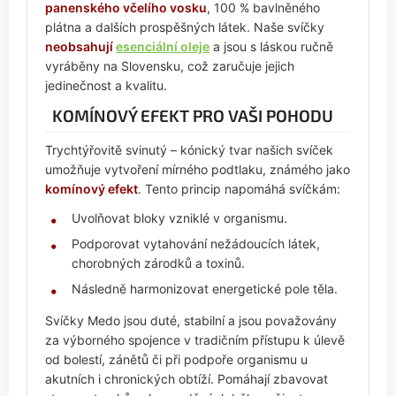
panenského včelího vosku
, 100 % bavlněného
plátna a dalších prospěšných látek. Naše svíčky
neobsahují
esenciální oleje
a jsou s láskou ručně
vyráběny na Slovensku, což zaručuje jejich
jedinečnost a kvalitu.
KOMÍNOVÝ EFEKT PRO VAŠI POHODU
Trychtýřovitě svinutý – kónický tvar našich svíček
umožňuje vytvoření mírného podtlaku, známého jako
komínový efekt
. Tento princip napomáhá svíčkám:
Uvolňovat bloky vzniklé v organismu.
Podporovat vytahování nežádoucích látek,
chorobných zárodků a toxinů.
Následně harmonizovat energetické pole těla.
Svíčky Medo jsou duté, stabilní a jsou považovány
za výborného spojence v tradičním přístupu k úlevě
od bolestí, zánětů či při podpoře organismu u
akutních i chronických obtíží. Pomáhají zbavovat