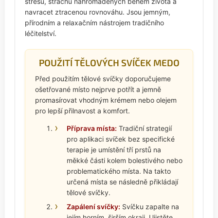
stresu, strachů nahromaděných během života a
navracet ztracenou rovnováhu. Jsou jemným,
přírodním a relaxačním nástrojem tradičního
léčitelství.
POUŽITÍ TĚLOVÝCH SVÍČEK MEDO
Před použitím tělové svíčky doporučujeme
ošetřované místo nejprve potřít a jemně
promasírovat vhodným krémem nebo olejem
pro lepší přilnavost a komfort.
Příprava místa:
Tradiční strategií
pro aplikaci svíček bez specifické
terapie je umístění tří prstů na
měkké části kolem bolestivého nebo
problematického místa. Na takto
určená místa se následně přikládají
tělové svíčky.
Zapálení svíčky:
Svíčku zapalte na
jejím horním, širším okraji. Ujistěte